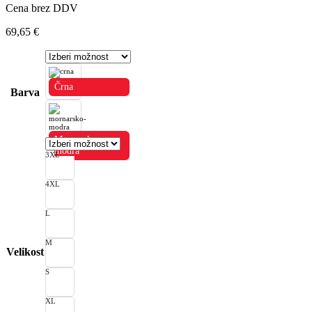
Cena brez DDV
69,65
€
Črna
Barva
Mornarsko
modra
3XL
4XL
L
M
Velikost
S
XL