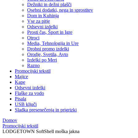
Dežniki in dežni plašči
Osebni dodatki, nega in sprostitev
Dom in Kuhinja
Vse za pitje
Odsevni izdelki
Prosti čas, Šport in Igre
Otroci
Media, Tehnologija in Ure
Drobni promo izdelki
Orodje, Svetila, Avto
Izdelki po Meri
Razno
Promocijski tekstil
Majice
Kape
Odsevni izdelki
Flaške za vodo
Pisala
USB ključi
Sladka presenečenja in prigrizki
Domov
Promocijski tekstil
LODGETOWN SoftShell moška jakna