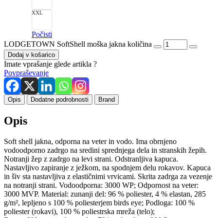
XXL
Počisti
LODGETOWN SoftShell moška jakna količina
Dodaj v košarico
Imate vprašanje glede artikla ?
Povpraševanje
Opis
Dodatne podrobnosti
Brand
Opis
Soft shell jakna, odporna na veter in vodo. Ima obrnjeno
vodoodporno zadrgo na sredini sprednjega dela in stranskih žepih.
Notranji žep z zadrgo na levi strani. Odstranljiva kapuca.
Nastavljivo zapiranje z ježkom, na spodnjem delu rokavov. Kapuca
in šiv sta nastavljiva z elastičnimi vrvicami. Skrita zadrga za vezenje
na notranji strani. Vodoodporna: 3000 WP; Odpornost na veter:
3000 MVP. Material: zunanji del: 96 % poliester, 4 % elastan, 285
g/m², lepljeno s 100 % poliesterjem birds eye; Podloga: 100 %
poliester (rokavi), 100 % poliestrska mreža (telo);