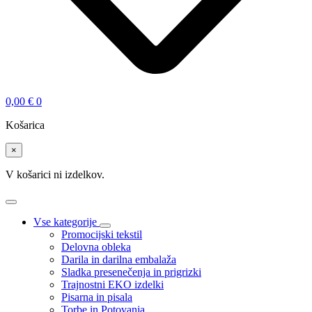
0,00
€
0
Košarica
×
V košarici ni izdelkov.
Vse kategorije
Promocijski tekstil
Delovna obleka
Darila in darilna embalaža
Sladka presenečenja in prigrizki
Trajnostni EKO izdelki
Pisarna in pisala
Torbe in Potovanja