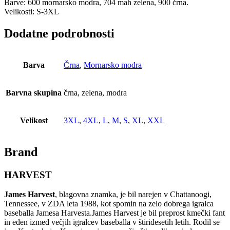
Barve: 600 mornarsko modra, 704 mah zelena, 900 črna.
Velikosti: S-3XL
Dodatne podrobnosti
Barva
Črna
,
Mornarsko modra
Barvna skupina
črna, zelena, modra
Velikost
3XL
,
4XL
,
L
,
M
,
S
,
XL
,
XXL
Brand
HARVEST
James Harvest
, blagovna znamka, je bil narejen v Chattanoogi,
Tennessee, v ZDA leta 1988, kot spomin na zelo dobrega igralca
baseballa Jamesa Harvesta.James Harvest je bil preprost kmečki fant
in eden izmed večjih igralcev baseballa v štiridesetih letih. Rodil se