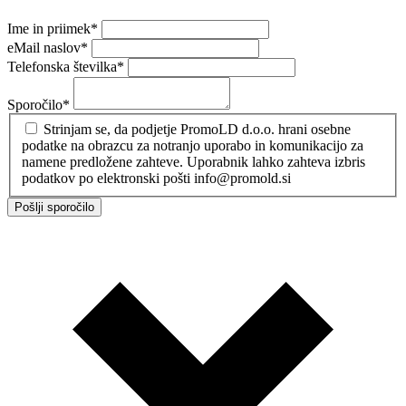
Ime in priimek
*
eMail naslov
*
Telefonska številka
*
Sporočilo
*
Strinjam se, da podjetje PromoLD d.o.o. hrani osebne
podatke na obrazcu za notranjo uporabo in komunikacijo za
namene predložene zahteve. Uporabnik lahko zahteva izbris
podatkov po elektronski pošti info@promold.si
Pošlji sporočilo