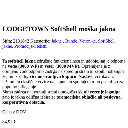
LODGETOWN SoftShell moška jakna
Šifra:
2131042
Kategorije:
Jakne , Bunde, Vetrovke
,
SoftShell
jakne
,
Promocijski tekstil
Ta
softshell jakna
združuje funkcionalnost in udobje, saj je odporna
na
vodo (3000 WP)
in
veter (3000 MVP)
. Opremljena je z
obrnjeno vodoodporno zadrgo na sprednji strani in žepih, notranjim
žepom z zadrgo ter
odstranljivo kapuco
. Nastavljivi rokavi z
ježkom in elastične vrvice na kapuci in spodnjem robu poskrbijo za
popolno prileganje.
Skrita zadrga na notranji strani omogoča
tisk ali vezenje logotipa
,
zato je jakna odlična izbira za
promocijska oblačila ali poslovna,
korporativna oblačila.
Cena z DDV
84,97
€