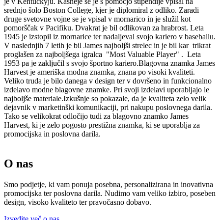
je v Kentuckyju. Kasneje se je s pomočjo štipendije vpisal na
srednjo šolo Boston College, kjer je diplomiral z odliko. Zaradi
druge svetovne vojne se je vpisal v mornarico in je služil kot
pomorščak v Pacifiku. Dvakrat je bil odlikovan za hrabrost. Leta
1945 je izstopil iz mornarice ter nadaljeval svojo kariero v baseballu.
V naslednjih 7 letih je bil James najboljši strelec in je bil kar trikrat
proglašen za najboljšega igralca "Most Valuable Player" . Leta
1953 pa je zaključil s svojo športno kariero.Blagovna znamka James
Harvest je ameriška modna znamka, znana po visoki kvaliteti.
Veliko truda je bilo danega v design ter v dovršeno in funkcionalno
izdelavo modne blagovne znamke. Pri svoji izdelavi uporabljajo le
najboljše materiale.Izkušnje so pokazale, da je kvaliteta zelo velik
dejavnik v marketinški komunikaciji, pri nakupu poslovnega darila.
Tako se velikokrat odločijo tudi za blagovno znamko James
Harvest, ki je zelo pogosto prestižna znamka, ki se uporablja za
promocijska in poslovna darila.
O nas
Smo podjetje, ki vam ponuja posebna, personalizirana in inovativna
promocijska ter poslovna darila. Nudimo vam veliko izbiro, poseben
design, visoko kvaliteto ter pravočasno dobavo.
Izvedite več o nas