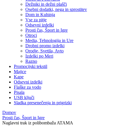
Dežniki in dežni plašči
Osebni dodatki, nega in sprostitev
Dom in Kuhinja
Vse za pitje
Odsevni izdelki
Prosti čas, Šport in Igre
Otroci
Media, Tehnologija in Ure
Drobni promo izdelki
Orodje, Svetila, Avto
Izdelki po Meri
Razno
Promocijski tekstil
Majice
Kape
Odsevni izdelki
Flaške za vodo
Pisala
USB ključi
Sladka presenečenja in prigrizki
Domov
Prosti čas, Šport in Igre
Naglavni trak iz polibombaža ATAMA