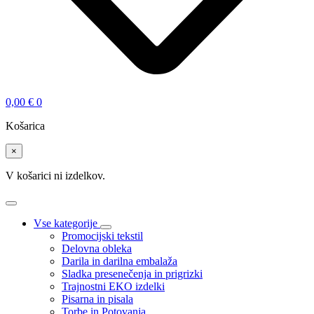
0,00
€
0
Košarica
×
V košarici ni izdelkov.
Vse kategorije
Promocijski tekstil
Delovna obleka
Darila in darilna embalaža
Sladka presenečenja in prigrizki
Trajnostni EKO izdelki
Pisarna in pisala
Torbe in Potovanja