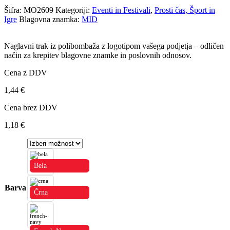
Šifra:
MO2609
Kategoriji:
Eventi in Festivali
,
Prosti čas, Šport in
Igre
Blagovna znamka:
MID
Naglavni trak iz polibombaža z logotipom vašega podjetja – odličen
način za krepitev blagovne znamke in poslovnih odnosov.
Cena z DDV
1,44
€
Cena brez DDV
1,18
€
Bela
Barva
Črna