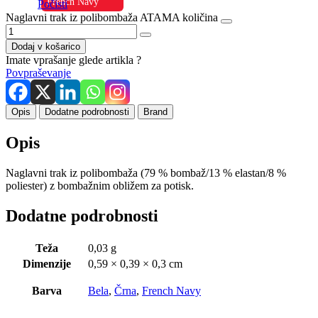
French Navy
Počisti
Naglavni trak iz polibombaža ATAMA količina
Dodaj v košarico
Imate vprašanje glede artikla ?
Povpraševanje
Opis
Dodatne podrobnosti
Brand
Opis
Naglavni trak iz polibombaža (79 % bombaž/13 % elastan/8 %
poliester) z bombažnim obližem za potisk.
Dodatne podrobnosti
Teža
0,03 g
Dimenzije
0,59 × 0,39 × 0,3 cm
Barva
Bela
,
Črna
,
French Navy