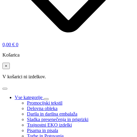
0,00
€
0
Košarica
×
V košarici ni izdelkov.
Vse kategorije
Promocijski tekstil
Delovna obleka
Darila in darilna embalaža
Sladka presenečenja in prigrizki
Trajnostni EKO izdelki
Pisarna in pisala
Torbe in Potovanja