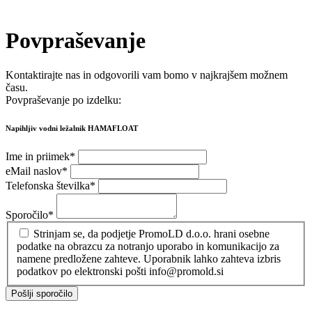
Povpraševanje
Kontaktirajte nas in odgovorili vam bomo v najkrajšem možnem
času.
Povpraševanje po izdelku:
Napihljiv vodni ležalnik HAMAFLOAT
Ime in priimek
*
eMail naslov
*
Telefonska številka
*
Sporočilo
*
Strinjam se, da podjetje PromoLD d.o.o. hrani osebne
podatke na obrazcu za notranjo uporabo in komunikacijo za
namene predložene zahteve. Uporabnik lahko zahteva izbris
podatkov po elektronski pošti info@promold.si
Pošlji sporočilo