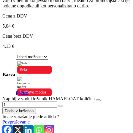
voljo v beli in kraljevsko modri barvi.
Idealno za promocijske akcije,
poletne dogodke ali kot personalizirano darilo.
Cena z DDV
5,04
€
Cena brez DDV
4,13
€
Bela
Barva
Kraljevo modra
Počisti
Napihljiv vodni ležalnik HAMAFLOAT količina
Dodaj v košarico
Imate vprašanje glede artikla ?
Povpraševanje