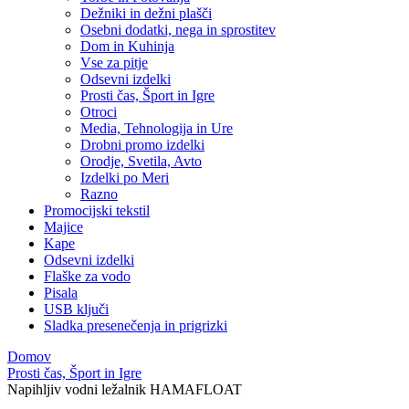
Dežniki in dežni plašči
Osebni dodatki, nega in sprostitev
Dom in Kuhinja
Vse za pitje
Odsevni izdelki
Prosti čas, Šport in Igre
Otroci
Media, Tehnologija in Ure
Drobni promo izdelki
Orodje, Svetila, Avto
Izdelki po Meri
Razno
Promocijski tekstil
Majice
Kape
Odsevni izdelki
Flaške za vodo
Pisala
USB ključi
Sladka presenečenja in prigrizki
Domov
Prosti čas, Šport in Igre
Napihljiv vodni ležalnik HAMAFLOAT