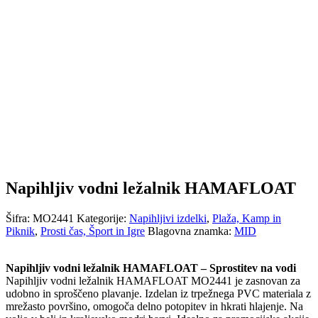
Napihljiv vodni ležalnik HAMAFLOAT
Šifra:
MO2441
Kategorije:
Napihljivi izdelki
,
Plaža, Kamp in
Piknik
,
Prosti čas, Šport in Igre
Blagovna znamka:
MID
Napihljiv vodni ležalnik HAMAFLOAT – Sprostitev na vodi
Napihljiv vodni ležalnik HAMAFLOAT MO2441 je zasnovan za
udobno in sproščeno plavanje.
Izdelan iz trpežnega PVC materiala z
mrežasto površino, omogoča delno potopitev in hkrati hlajenje.
Na