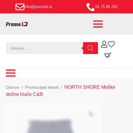
info@promold.si
01 75 66 252
Products
search
NORTH SHORE Moške
Domov
Promocijski tekstil
dežne hlače C&B