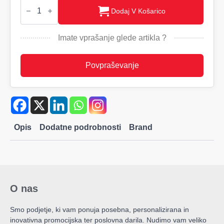
NORTH
SHORE
Dodaj V Košarico
Moške
dežne
hlače
Imate vprašanje glede artikla ?
C&B
količina
Povpraševanje
Opis
Dodatne podrobnosti
Brand
O nas
Smo podjetje, ki vam ponuja posebna, personalizirana in
inovativna promocijska ter poslovna darila. Nudimo vam veliko