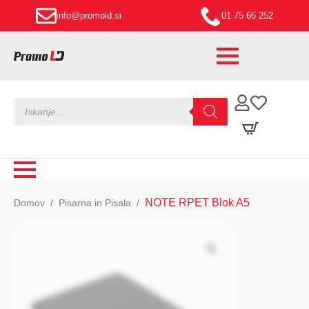
info@promold.si
01 75 66 252
Products
search
NOTE RPET Blok A5
Domov
Pisarna in Pisala