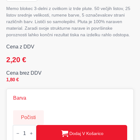
Memo blokec 3-delni z ovitkom iz trde plute. 50 večjih listov, 25
listov srednje velikosti, rumene barve, 5 označevalcev strani
različnih barv. Lističi so samolepilni. Pluta je 100% naraven
material. Zaradi svoje strukturne narave in površinske
poroznosti lahko končni rezultat tiska na izdelku rahlo odstopa.
Cena z DDV
2,20
€
Cena brez DDV
1,80
€
Barva
Počisti
NOTE
RPET
Dodaj V Košarico
Blok