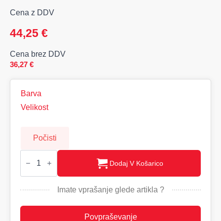
Cena z DDV
44,25
€
Cena brez DDV
36,27
€
Barva
Velikost
Počisti
OVERHEAD
Moška
Dodaj V Košarico
jopica
s
kapuco
Imate vprašanje glede artikla ?
Printer
količina
Povpraševanje