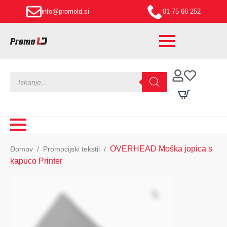
info@promold.si
01 75 66 252
Products
search
OVERHEAD Moška jopica s
Domov
Promocijski tekstil
kapuco Printer