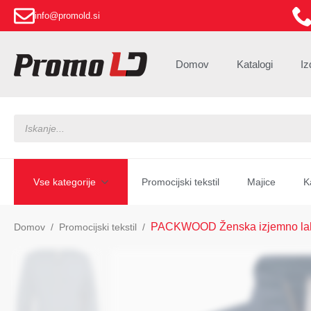
info@promold.si
Domov
Katalogi
Iz
Products
search
Vse kategorije
Promocijski tekstil
Majice
K
PACKWOOD Ženska izjemno la
Domov
Promocijski tekstil