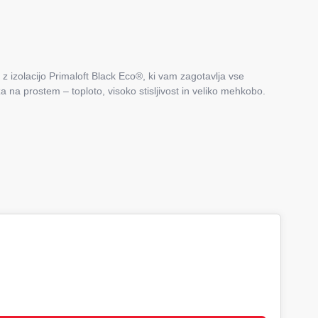
z izolacijo Primaloft Black Eco®, ki vam zagotavlja vse
za na prostem – toploto, visoko stisljivost in veliko mehkobo.