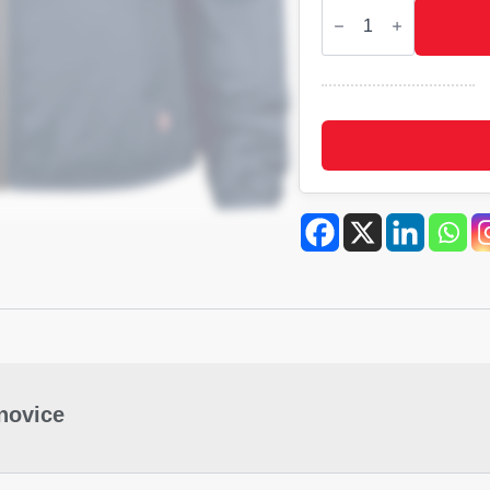
PACKWOOD
Ženska
izjemno
lahka
C&B
jakna
količina
-novice