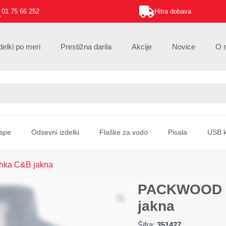
01 75 66 252
Hitra dobava
delki po meri
Prestižna darila
Akcije
Novice
O 
ape
Odsevni izdelki
Flaške za vodo
Pisala
USB k
hka C&B jakna
PACKWOOD Ž
jakna
Šifra:
351427