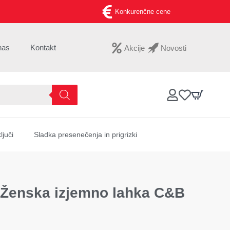
Konkurenčne cene
nas
Kontakt
Akcije
Novosti
ljuči
Sladka presenečenja in prigrizki
enska izjemno lahka C&B