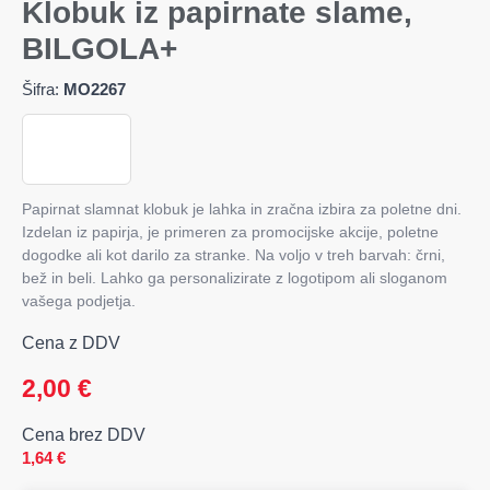
Klobuk iz papirnate slame,
BILGOLA+
Šifra:
MO2267
Papirnat slamnat klobuk je lahka in zračna izbira za poletne dni.
Izdelan iz papirja, je primeren za promocijske akcije, poletne
dogodke ali kot darilo za stranke.
Na voljo v treh barvah: črni,
bež in beli.
Lahko ga personalizirate z logotipom ali sloganom
vašega podjetja.
Cena z DDV
2,00
€
Cena brez DDV
1,64
€