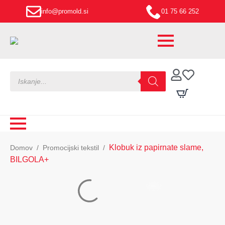
info@promold.si
01 75 66 252
Products
search
Klobuk iz papirnate slame,
Domov
Promocijski tekstil
BILGOLA+