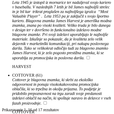
Leta 1945 je izstopil iz mornarice ter nadaljeval svojo kariero
v baseballu. V naslednjih 7 letih je bil James najboljši strelec
in je bil kar trikrat proglašen za najboljšega igralca “Most
Valuable Player” . Leta 1953 pa je zaključil s svojo športno
kariero. Blagovna znamka James Harvest je ameriška modna
znamka, znana po visoki kvaliteti. Veliko truda je bilo danega
v design ter v dovršeno in funkcionalno izdelavo modne
blagovne znamke. Pri svoji izdelavi uporabljajo le najboljše
materiale. Izkušnje so pokazale, da je kvaliteta zelo velik
dejavnik v marketinški komunikaciji, pri nakupu poslovnega
darila. Tako se velikokrat odločijo tudi za blagovno znamko
James Harvest, ki je zelo pogosto prestižna znamka, ki se
uporablja za promocijska in poslovna darila.
HARVEST
COTTOVER
(61)
Cottover je blagovna znamka, ki skrbi za ekološko
odgovornost in ponuja visokokakovostna promocijska
oblačila, ki so trpežna in okolju prijazna. To podjetje je
pridobilo prepoznavnost na trgu zaradi svoje predanosti
izdelavi oblačil na način, ki spoštuje naravo in delavce v vseh
fazah proizvodnje.
Prikazovanje 1–16 od 17 rezultatov
COTTOVER