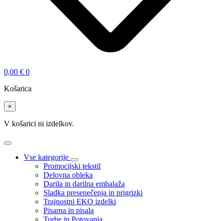
0,00
€
0
Košarica
×
V košarici ni izdelkov.
Vse kategorije
Promocijski tekstil
Delovna obleka
Darila in darilna embalaža
Sladka presenečenja in prigrizki
Trajnostni EKO izdelki
Pisarna in pisala
Torbe in Potovanja