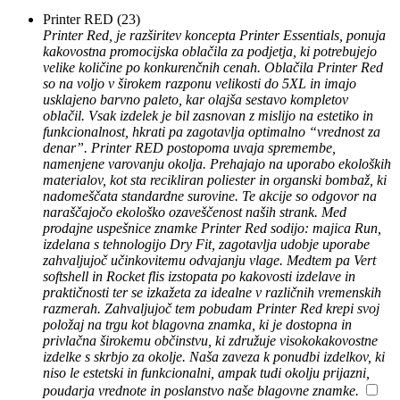
Printer RED
(23)
Printer Red, je razširitev koncepta Printer Essentials, ponuja
kakovostna promocijska oblačila za podjetja, ki potrebujejo
velike količine po konkurenčnih cenah. Oblačila Printer Red
so na voljo v širokem razponu velikosti do 5XL in imajo
usklajeno barvno paleto, kar olajša sestavo kompletov
oblačil. Vsak izdelek je bil zasnovan z mislijo na estetiko in
funkcionalnost, hkrati pa zagotavlja optimalno “vrednost za
denar”. Printer RED postopoma uvaja spremembe,
namenjene varovanju okolja. Prehajajo na uporabo ekoloških
materialov, kot sta recikliran poliester in organski bombaž, ki
nadomeščata standardne surovine. Te akcije so odgovor na
naraščajočo ekološko ozaveščenost naših strank. Med
prodajne uspešnice znamke Printer Red sodijo: majica Run,
izdelana s tehnologijo Dry Fit, zagotavlja udobje uporabe
zahvaljujoč učinkovitemu odvajanju vlage. Medtem pa Vert
softshell in Rocket flis izstopata po kakovosti izdelave in
praktičnosti ter se izkažeta za idealne v različnih vremenskih
razmerah. Zahvaljujoč tem pobudam Printer Red krepi svoj
položaj na trgu kot blagovna znamka, ki je dostopna in
privlačna širokemu občinstvu, ki združuje visokokakovostne
izdelke s skrbjo za okolje. Naša zaveza k ponudbi izdelkov, ki
niso le estetski in funkcionalni, ampak tudi okolju prijazni,
poudarja vrednote in poslanstvo naše blagovne znamke.