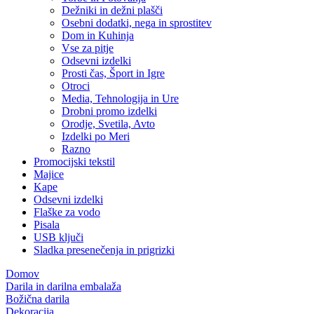
Dežniki in dežni plašči
Osebni dodatki, nega in sprostitev
Dom in Kuhinja
Vse za pitje
Odsevni izdelki
Prosti čas, Šport in Igre
Otroci
Media, Tehnologija in Ure
Drobni promo izdelki
Orodje, Svetila, Avto
Izdelki po Meri
Razno
Promocijski tekstil
Majice
Kape
Odsevni izdelki
Flaške za vodo
Pisala
USB ključi
Sladka presenečenja in prigrizki
Domov
Darila in darilna embalaža
Božična darila
Dekoracija