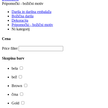
Pripomočki - božični motiv
Darila in darilna embalaža
Božična darila
Dekoracija
Pripomočki - božični motiv
Ni kategorij
Cena
Price filter
Skupina barv
bela
bež
Brown
črna
Gold