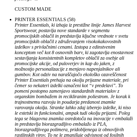
CUSTOM MADE
PRINTER ESSENTIALS
(58)
Printer Essentials, ki izhaja iz prestižne linije James Harvest
Sportswear, postavlja nove standarde v segmentu
promocijskih oblačil in predstavlja ključne vrednote v svetu
promocijskih oblačil z združevanjem visokokakovostnih
izdelkov s privlačnimi cenami. Izstopa z edinstvenim
konceptom več kot 8 osnovnih barv, ki zagotavlja enostavnost
sestavljanja konsistentnih kompletov oblačil za osebje ali
promocijske akcije, od puloverjev in kap do jaken, z
možnostjo personalizacije z menjavo napenjalnikov ali
gumbov. Kot odziv na naraščajočo ekološko ozaveščenost
Printer Essentials prehaja na okolju prijazne materiale, pri
čemer so nekateri izdelki označeni kot “v predelavi”. To
pomeni postopno zamenjavo standardnih materialov z
organskim bombažem in recikliranim poliestrom. Je korak k
trajnostnemu razvoju in poudarja predanost znamke
varovanju okolja. Stranke lahko zdaj izberejo izdelke, ki niso
le estetski in funkcionalni, ampak tudi okolju prijazni. Poleg
tega se blagovna znamka osredotoča na inovacije v embalaži
in predstavlja biorazgradljivo embalažo iz PLA,
biorazgradljivega polimera, pridobljenega iz obnovljivih
rastlinskih virov. To ne le zmanjšuje odvisnost od fosilnih