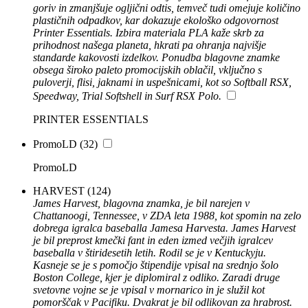
goriv in zmanjšuje ogljični odtis, temveč tudi omejuje količino
plastičnih odpadkov, kar dokazuje ekološko odgovornost
Printer Essentials. Izbira materiala PLA kaže skrb za
prihodnost našega planeta, hkrati pa ohranja najvišje
standarde kakovosti izdelkov. Ponudba blagovne znamke
obsega široko paleto promocijskih oblačil, vključno s
puloverji, flisi, jaknami in uspešnicami, kot so Softball RSX,
Speedway, Trial Softshell in Surf RSX Polo.
PRINTER ESSENTIALS
PromoLD
(32)
PromoLD
HARVEST
(124)
James Harvest, blagovna znamka, je bil narejen v
Chattanoogi, Tennessee, v ZDA leta 1988, kot spomin na zelo
dobrega igralca baseballa Jamesa Harvesta. James Harvest
je bil preprost kmečki fant in eden izmed večjih igralcev
baseballa v štiridesetih letih. Rodil se je v Kentuckyju.
Kasneje se je s pomočjo štipendije vpisal na srednjo šolo
Boston College, kjer je diplomiral z odliko. Zaradi druge
svetovne vojne se je vpisal v mornarico in je služil kot
pomorščak v Pacifiku. Dvakrat je bil odlikovan za hrabrost.