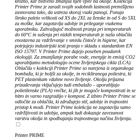
krožno, kar bistveno zmanjša njen vpliv na okolje. Kolekcija
Printer Prime je zaradi svojih sodobnih lastnosti premišljeno
zasnovana tako, da ustreza skoraj vsaki panogi. Ponuja
široko paleto velikosti od XS do 2XL za ženske in od S do 5XL
za moške, kar zagotavlja udobje in prileganje vsakemu
uporabniku. Zahvaljujoč možnosti pranja pri temperaturah
do 60°C in sušenja pri nizkih temperaturah je naša oblačila
enostavna za vzdrževanje v smislu čistoče in higiene, kar
potrjujejo industrijski testi pranja v skladu s standardom EN
ISO 15797. V Printer Prime dajejo poseben poudarek
ekologiji. Za zmanjšanje porabe vode, energije in emisij CO2
uporabljamo metodologijo ocene življenjskega cikla (LCA).
Oblačila v kolekciji Printer Prime so narejena iz organskega
bombaža, ki je boljši za okolje, in recikliranega poliestra, ki
PET plastenkam vdahne novo življenje. Okolju prijazna
prizadevanja vključujejo tudi embalažo – uporabljajo
polietilenske (PLA) vrečke, ki jih je mogoče kompostirati in se
hitro in varno razgradijo v kompost. Z izbiro Printer Prime se
odločite za oblačila, ki združujejo stil, udobje in trajnostni
pristop k modi. Printer Prime kolekcija ne zagotavlja samo
vzdržljivosti in udobja, ampak tudi dokazuje zavezanost
varstvu okolja in spodbujanju trajnostnega načina življenja.
Printer PRIME