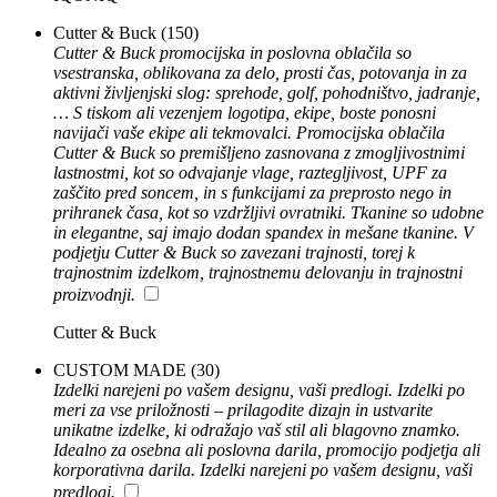
Cutter & Buck
(150)
Cutter & Buck promocijska in poslovna oblačila so
vsestranska, oblikovana za delo, prosti čas, potovanja in za
aktivni življenjski slog: sprehode, golf, pohodništvo, jadranje,
… S tiskom ali vezenjem logotipa, ekipe, boste ponosni
navijači vaše ekipe ali tekmovalci. Promocijska oblačila
Cutter & Buck so premišljeno zasnovana z zmogljivostnimi
lastnostmi, kot so odvajanje vlage, raztegljivost, UPF za
zaščito pred soncem, in s funkcijami za preprosto nego in
prihranek časa, kot so vzdržljivi ovratniki. Tkanine so udobne
in elegantne, saj imajo dodan spandex in mešane tkanine. V
podjetju Cutter & Buck so zavezani trajnosti, torej k
trajnostnim izdelkom, trajnostnemu delovanju in trajnostni
proizvodnji.
Cutter & Buck
CUSTOM MADE
(30)
Izdelki narejeni po vašem designu, vaši predlogi. Izdelki po
meri za vse priložnosti – prilagodite dizajn in ustvarite
unikatne izdelke, ki odražajo vaš stil ali blagovno znamko.
Idealno za osebna ali poslovna darila, promocijo podjetja ali
korporativna darila. Izdelki narejeni po vašem designu, vaši
predlogi.