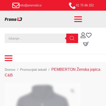
info@promold.si
01 75 66 252
Products
search
PEMBERTON Ženska jopica
Domov
Promocijski tekstil
C&B