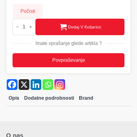
Počisti
PEMBERTON
Ženska
Dodaj V Košarico
jopica
C&B
količina
Imate vprašanje glede artikla ?
Povpraševanje
Opis
Dodatne podrobnosti
Brand
O nas