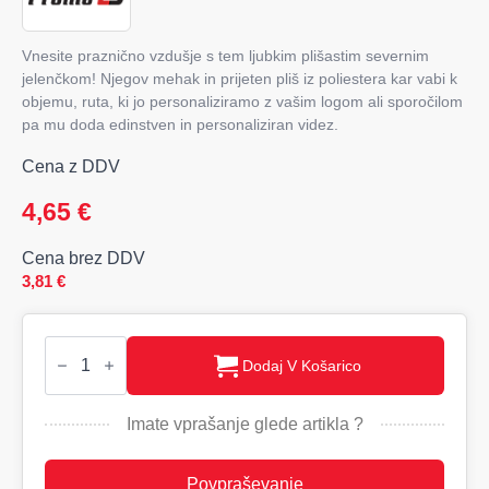
Vnesite praznično vzdušje s tem ljubkim plišastim severnim
jelenčkom! Njegov mehak in prijeten pliš iz poliestera kar vabi k
objemu, ruta, ki jo personaliziramo z vašim logom ali sporočilom
pa mu doda edinstven in personaliziran videz.
Cena z DDV
4,65
€
Cena brez DDV
3,81
€
Plišasti
Jelenček
Dodaj V Košarico
z
ruto
količina
Imate vprašanje glede artikla ?
Povpraševanje