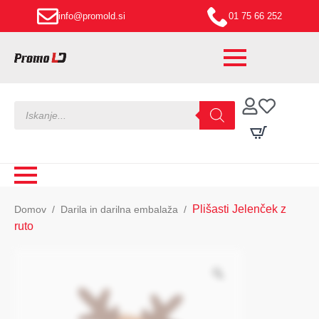
info@promold.si
01 75 66 252
Products
search
Plišasti Jelenček z
Domov
Darila in darilna embalaža
ruto