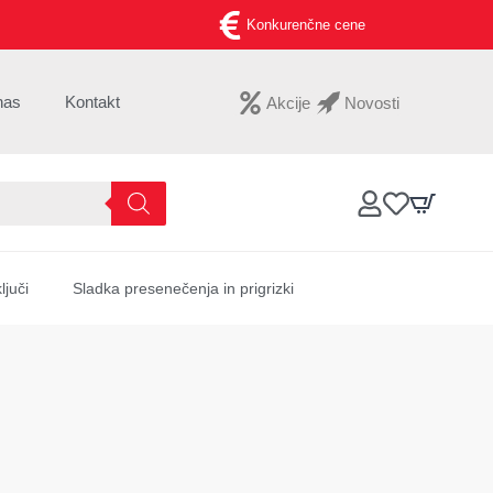
Konkurenčne cene
nas
Kontakt
Akcije
Novosti
ljuči
Sladka presenečenja in prigrizki