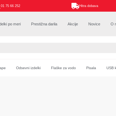
01 75 66 252
Hitra dobava
delki po meri
Prestižna darila
Akcije
Novice
O 
ape
Odsevni izdelki
Flaške za vodo
Pisala
USB k