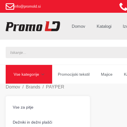
info@promold.si
Domov
Katalogi
Iz
Products
search
Vse kategorije
Promocijski tekstil
Majice
K
Domov
Brands
PAYPER
Vse za pitje
Dežniki in dežni plašči