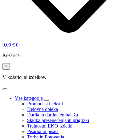
0,00
€
0
Košarica
×
V košarici ni izdelkov.
Vse kategorije
Promocijski tekstil
Delovna obleka
Darila in darilna embalaža
Sladka presenečenja in prigrizki
Trajnostni EKO izdelki
Pisarna in pisala
Torbe in Potovanja