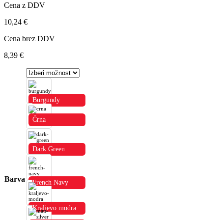
Cena z DDV
10,24
€
Cena brez DDV
8,39
€
Burgundy
Črna
Dark Green
Barva
French Navy
Kraljevo modra