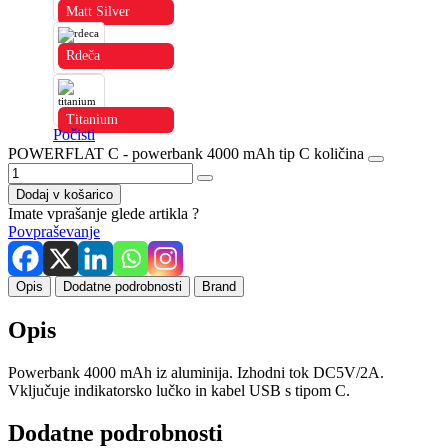
Matt Silver
Rdeča
Titanium
Počisti
POWERFLAT C - powerbank 4000 mAh tip C količina
Dodaj v košarico
Imate vprašanje glede artikla ?
Povpraševanje
Opis
Dodatne podrobnosti
Brand
Opis
Powerbank 4000 mAh iz aluminija. Izhodni tok DC5V/2A.
Vključuje indikatorsko lučko in kabel USB s tipom C.
Dodatne podrobnosti