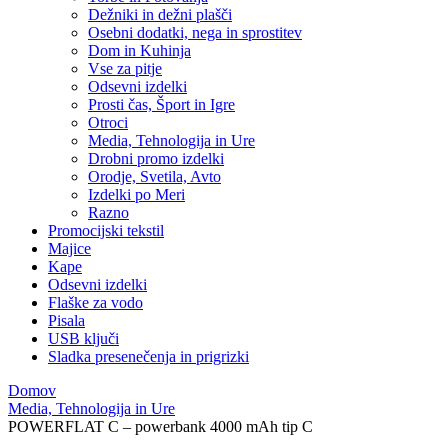
Dežniki in dežni plašči
Osebni dodatki, nega in sprostitev
Dom in Kuhinja
Vse za pitje
Odsevni izdelki
Prosti čas, Šport in Igre
Otroci
Media, Tehnologija in Ure
Drobni promo izdelki
Orodje, Svetila, Avto
Izdelki po Meri
Razno
Promocijski tekstil
Majice
Kape
Odsevni izdelki
Flaške za vodo
Pisala
USB ključi
Sladka presenečenja in prigrizki
Domov
Media, Tehnologija in Ure
POWERFLAT C – powerbank 4000 mAh tip C