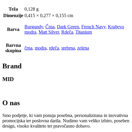
Teža
0,128 g
Dimenzije
0,415 × 0,277 × 0,155 cm
Burgundy
,
Črna
,
Dark Green
,
French Navy
,
Kraljevo
Barva
modra
,
Matt Silver
,
Rdeča
,
Titanium
Barvna
črna
,
modra
,
rdeča
,
srebrna
,
zelena
skupina
Brand
MID
O nas
Smo podjetje, ki vam ponuja posebna, personalizirana in inovativna
promocijska ter poslovna darila. Nudimo vam veliko izbiro, poseben
design, visoko kvaliteto ter pravočasno dobavo.