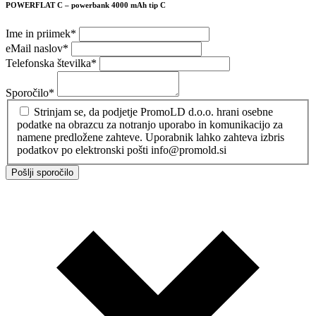
POWERFLAT C – powerbank 4000 mAh tip C
Ime in priimek
*
eMail naslov
*
Telefonska številka
*
Sporočilo
*
Strinjam se, da podjetje PromoLD d.o.o. hrani osebne
podatke na obrazcu za notranjo uporabo in komunikacijo za
namene predložene zahteve. Uporabnik lahko zahteva izbris
podatkov po elektronski pošti info@promold.si
Pošlji sporočilo