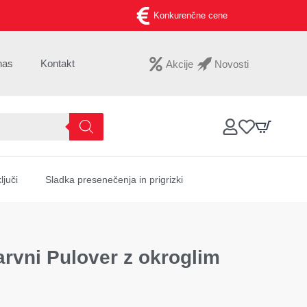
Konkurenčne cene
nas
Kontakt
Akcije
Novosti
ljuči
Sladka presenečenja in prigrizki
rvni Pulover z okroglim