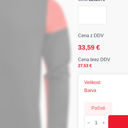
Cena z DDV
33,59
€
Cena brez DDV
27,53
€
Velikost
Barva
Počisti
PRIME
Dvobarvni
Pulover