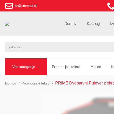
info@promold.si
Domov
Katalogi
Iz
Products
search
Vse kategorije
Promocijski tekstil
Majice
K
PRIME Dvobarvni Pulover z okro
Domov
Promocijski tekstil