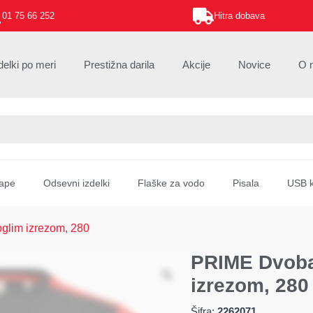
01 75 66 252
Hitra dobava
delki po meri
Prestižna darila
Akcije
Novice
O 
ape
Odsevni izdelki
Flaške za vodo
Pisala
USB k
glim izrezom, 280
PRIME Dvoba
izrezom, 280
Šifra:
2262071