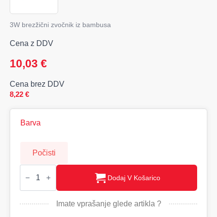
3W brezžični zvočnik iz bambusa
Cena z DDV
10,03
€
Cena brez DDV
8,22
€
Barva
Počisti
REY
-
Dodaj V Košarico
Brez
žični
zvočnik
Imate vprašanje glede artikla ?
3W
količina