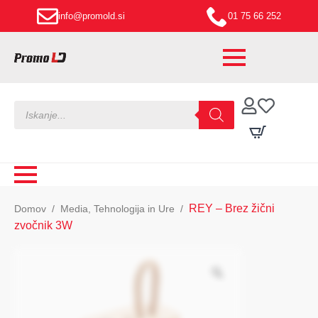
info@promold.si
01 75 66 252
Products
search
REY – Brez žični
Domov
Media, Tehnologija in Ure
zvočnik 3W