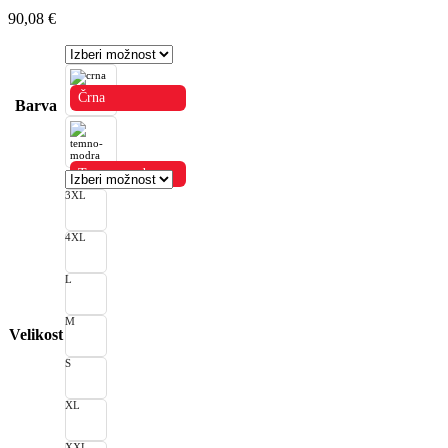
90,08
€
Črna
Barva
Temno modra
3XL
4XL
L
M
Velikost
S
XL
XXL