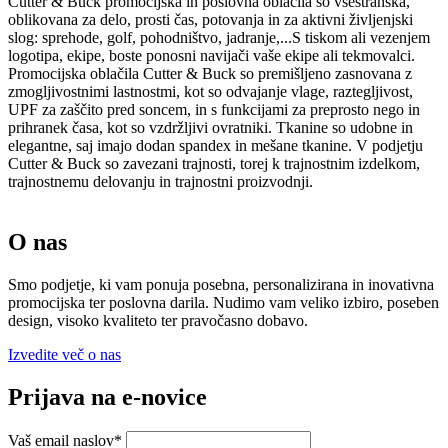
Cutter & Buck promocijska in poslovna oblačila so vsestranska,
oblikovana za delo, prosti čas, potovanja in za aktivni življenjski
slog: sprehode, golf, pohodništvo, jadranje,...S tiskom ali vezenjem
logotipa, ekipe, boste ponosni navijači vaše ekipe ali tekmovalci.
Promocijska oblačila Cutter & Buck so premišljeno zasnovana z
zmogljivostnimi lastnostmi, kot so odvajanje vlage, raztegljivost,
UPF za zaščito pred soncem, in s funkcijami za preprosto nego in
prihranek časa, kot so vzdržljivi ovratniki. Tkanine so udobne in
elegantne, saj imajo dodan spandex in mešane tkanine. V podjetju
Cutter & Buck so zavezani trajnosti, torej k trajnostnim izdelkom,
trajnostnemu delovanju in trajnostni proizvodnji.
O nas
Smo podjetje, ki vam ponuja posebna, personalizirana in inovativna
promocijska ter poslovna darila. Nudimo vam veliko izbiro, poseben
design, visoko kvaliteto ter pravočasno dobavo.
Izvedite več o nas
Prijava na e-novice
Vaš email naslov
*