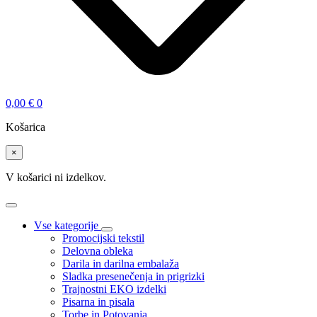
0,00
€
0
Košarica
×
V košarici ni izdelkov.
Vse kategorije
Promocijski tekstil
Delovna obleka
Darila in darilna embalaža
Sladka presenečenja in prigrizki
Trajnostni EKO izdelki
Pisarna in pisala
Torbe in Potovanja