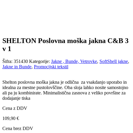
SHELTON Poslovna moška jakna C&B 3
v 1
Šifra:
351430
Kategorije:
Jakne , Bunde, Vetrovke
,
SoftShell jakne
,
Jakne in Bunde
,
Promocijski tekstil
Shelton poslovna moška jakna je odlična za vsakdanjo uporabo in
idealna za mestne pustolovščine. Oba sloja lahko nosite samostojno
ali pa ju kombinirate. Minimalistična zasnova z veliko površine za
dodajanje tiska
Cena z DDV
109,90
€
Cena brez DDV