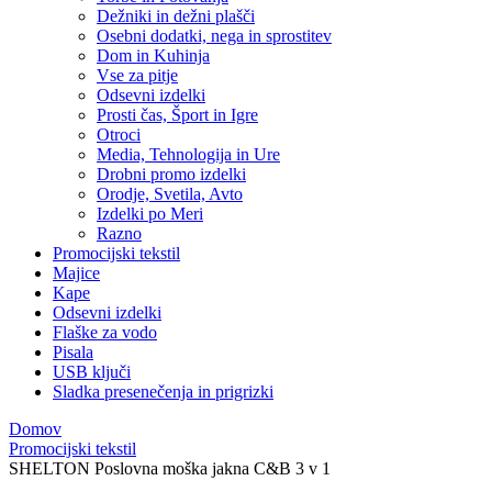
Dežniki in dežni plašči
Osebni dodatki, nega in sprostitev
Dom in Kuhinja
Vse za pitje
Odsevni izdelki
Prosti čas, Šport in Igre
Otroci
Media, Tehnologija in Ure
Drobni promo izdelki
Orodje, Svetila, Avto
Izdelki po Meri
Razno
Promocijski tekstil
Majice
Kape
Odsevni izdelki
Flaške za vodo
Pisala
USB ključi
Sladka presenečenja in prigrizki
Domov
Promocijski tekstil
SHELTON Poslovna moška jakna C&B 3 v 1