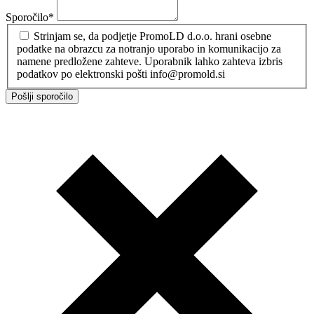
Sporočilo
*
Strinjam se, da podjetje PromoLD d.o.o. hrani osebne
podatke na obrazcu za notranjo uporabo in komunikacijo za
namene predložene zahteve. Uporabnik lahko zahteva izbris
podatkov po elektronski pošti info@promold.si
Pošlji sporočilo