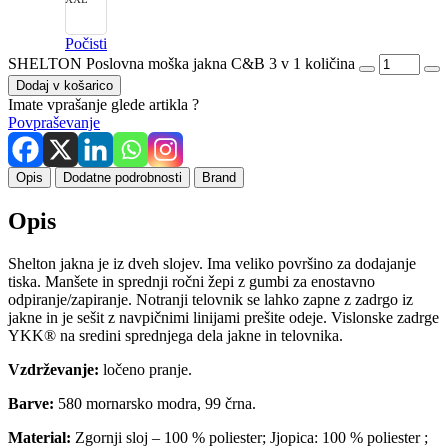
Počisti
SHELTON Poslovna moška jakna C&B 3 v 1 količina
Dodaj v košarico
Imate vprašanje glede artikla ?
Povpraševanje
Opis
Dodatne podrobnosti
Brand
Opis
Shelton jakna je iz dveh slojev. Ima veliko površino za dodajanje
tiska. Manšete in sprednji ročni žepi z gumbi za enostavno
odpiranje/zapiranje. Notranji telovnik se lahko zapne z zadrgo iz
jakne in je sešit z navpičnimi linijami prešite odeje. Vislonske zadrge
YKK® na sredini sprednjega dela jakne in telovnika.
Vzdrževanje:
ločeno pranje.
Barve:
580 mornarsko modra, 99 črna.
Material:
Zgornji sloj – 100 % poliester; Jjopica: 100 % poliester ;