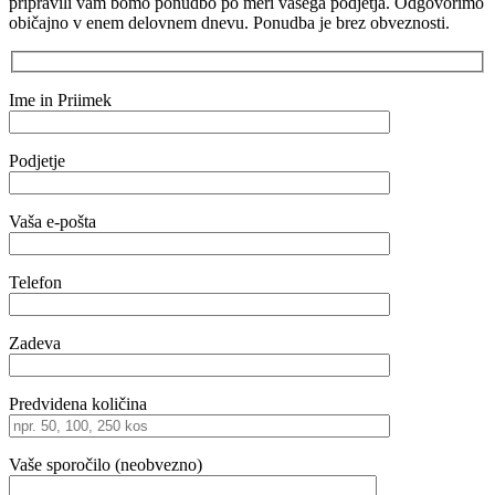
pripravili vam bomo ponudbo po meri vašega podjetja. Odgovorimo
običajno v enem delovnem dnevu. Ponudba je brez obveznosti.
Ime in Priimek
Podjetje
Vaša e-pošta
Telefon
Zadeva
Predvidena količina
Vaše sporočilo (neobvezno)