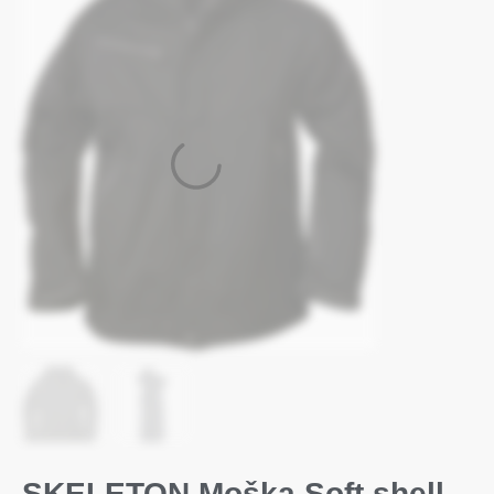
SKELETON Moška Soft shell