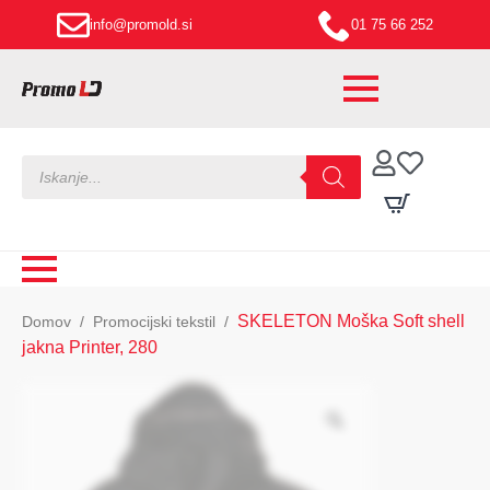
info@promold.si
01 75 66 252
Products
search
SKELETON Moška Soft shell
Domov
Promocijski tekstil
jakna Printer, 280