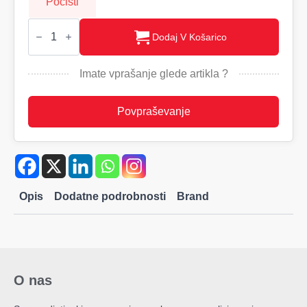
Počisti
SKELETON
Moška
Dodaj V Košarico
Soft
shell
jakna
Imate vprašanje glede artikla ?
Printer,
280
količina
Povpraševanje
Opis
Dodatne podrobnosti
Brand
O nas