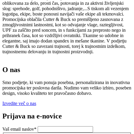
oblikovana za delo, prosti čas, potovanja in za aktivni življenjski
slog: sprehode, golf, pohodništvo, jadranje,...S tiskom ali vezenjem
logotipa, ekipe, boste ponosni navijači vaše ekipe ali tekmovalci.
Promocijska oblačila Cutter & Buck so premišljeno zasnovana z
zmogljivostnimi lastnostmi, kot so odvajanje vlage, raztegljivost,
UPF za zaščito pred soncem, in s funkcijami za preprosto nego in
prihranek časa, kot so vzdržljivi ovratniki. Tkanine so udobne in
elegantne, saj imajo dodan spandex in mešane tkanine. V podjetju
Cutter & Buck so zavezani trajnosti, torej k trajnostnim izdelkom,
trajnostnemu delovanju in trajnostni proizvodnji.
O nas
Smo podjetje, ki vam ponuja posebna, personalizirana in inovativna
promocijska ter poslovna darila. Nudimo vam veliko izbiro, poseben
design, visoko kvaliteto ter pravočasno dobavo.
Izvedite več o nas
Prijava na e-novice
Vaš email naslov
*