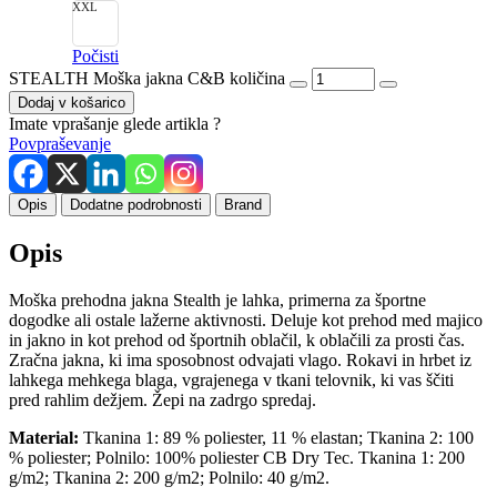
XXL
Počisti
STEALTH Moška jakna C&B količina
Dodaj v košarico
Imate vprašanje glede artikla ?
Povpraševanje
Opis
Dodatne podrobnosti
Brand
Opis
Moška prehodna jakna Stealth je lahka, primerna za športne
dogodke ali ostale lažerne aktivnosti. Deluje kot prehod med majico
in jakno in kot prehod od športnih oblačil, k oblačili za prosti čas.
Zračna jakna, ki ima sposobnost odvajati vlago. Rokavi in hrbet iz
lahkega mehkega blaga, vgrajenega v tkani telovnik, ki vas ščiti
pred rahlim dežjem. Žepi na zadrgo spredaj.
Material:
Tkanina 1: 89 % poliester, 11 % elastan; Tkanina 2: 100
% poliester; Polnilo: 100% poliester CB Dry Tec. Tkanina 1: 200
g/m2; Tkanina 2: 200 g/m2; Polnilo: 40 g/m2.