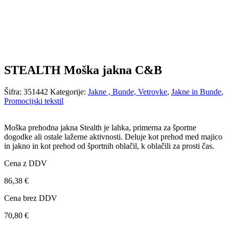
STEALTH Moška jakna C&B
Šifra:
351442
Kategorije:
Jakne , Bunde, Vetrovke
,
Jakne in Bunde
,
Promocijski tekstil
Moška prehodna jakna Stealth je lahka, primerna za športne
dogodke ali ostale lažerne aktivnosti. Deluje kot prehod med majico
in jakno in kot prehod od športnih oblačil, k oblačili za prosti čas.
Cena z DDV
86,38
€
Cena brez DDV
70,80
€