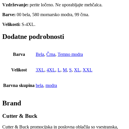
Vzdrževanje:
perite ločeno. Ne uporabljajte mehčalca.
Barve:
00 bela, 580 mornarsko modra, 99 črna.
Velikosti:
S-4XL.
Dodatne podrobnosti
Barva
Bela
,
Črna
,
Temno modra
Velikost
3XL
,
4XL
,
L
,
M
,
S
,
XL
,
XXL
Barvna skupina
bela
,
modra
Brand
Cutter & Buck
Cutter & Buck promocijska in poslovna oblačila so vsestranska,