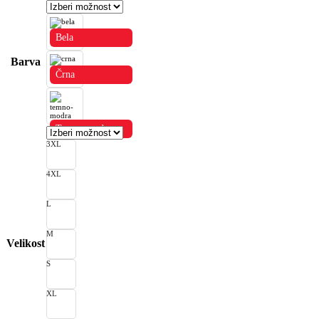
Bela
Barva
Črna
Temno modra
3XL
4XL
L
M
Velikost
S
XL