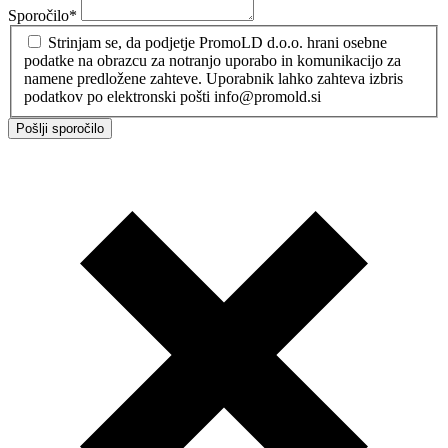
Sporočilo
*
Strinjam se, da podjetje PromoLD d.o.o. hrani osebne
podatke na obrazcu za notranjo uporabo in komunikacijo za
namene predložene zahteve. Uporabnik lahko zahteva izbris
podatkov po elektronski pošti info@promold.si
Pošlji sporočilo