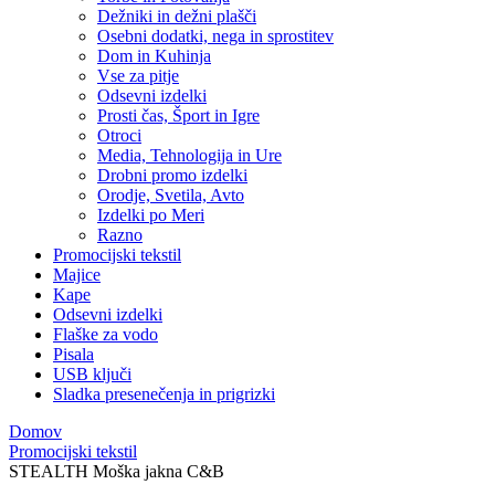
Dežniki in dežni plašči
Osebni dodatki, nega in sprostitev
Dom in Kuhinja
Vse za pitje
Odsevni izdelki
Prosti čas, Šport in Igre
Otroci
Media, Tehnologija in Ure
Drobni promo izdelki
Orodje, Svetila, Avto
Izdelki po Meri
Razno
Promocijski tekstil
Majice
Kape
Odsevni izdelki
Flaške za vodo
Pisala
USB ključi
Sladka presenečenja in prigrizki
Domov
Promocijski tekstil
STEALTH Moška jakna C&B