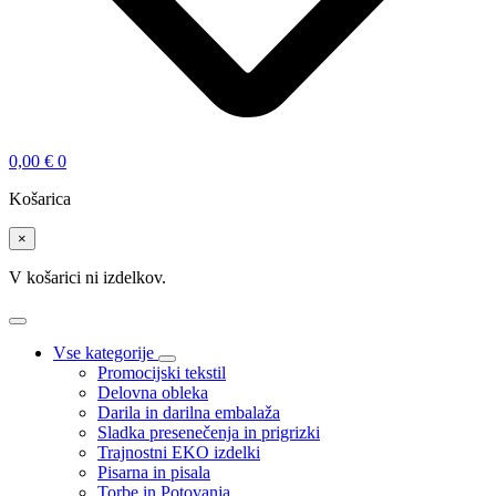
0,00
€
0
Košarica
×
V košarici ni izdelkov.
Vse kategorije
Promocijski tekstil
Delovna obleka
Darila in darilna embalaža
Sladka presenečenja in prigrizki
Trajnostni EKO izdelki
Pisarna in pisala
Torbe in Potovanja