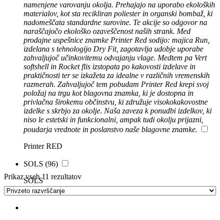
namenjene varovanju okolja. Prehajajo na uporabo ekoloških
materialov, kot sta recikliran poliester in organski bombaž, ki
nadomeščata standardne surovine. Te akcije so odgovor na
naraščajočo ekološko ozaveščenost naših strank. Med
prodajne uspešnice znamke Printer Red sodijo: majica Run,
izdelana s tehnologijo Dry Fit, zagotavlja udobje uporabe
zahvaljujoč učinkovitemu odvajanju vlage. Medtem pa Vert
softshell in Rocket flis izstopata po kakovosti izdelave in
praktičnosti ter se izkažeta za idealne v različnih vremenskih
razmerah. Zahvaljujoč tem pobudam Printer Red krepi svoj
položaj na trgu kot blagovna znamka, ki je dostopna in
privlačna širokemu občinstvu, ki združuje visokokakovostne
izdelke s skrbjo za okolje. Naša zaveza k ponudbi izdelkov, ki
niso le estetski in funkcionalni, ampak tudi okolju prijazni,
poudarja vrednote in poslanstvo naše blagovne znamke.
Printer RED
SOLS
(96)
Prikaz vseh 11 rezultatov
SOLS