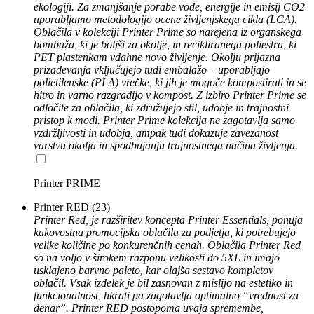
ekologiji. Za zmanjšanje porabe vode, energije in emisij CO2
uporabljamo metodologijo ocene življenjskega cikla (LCA).
Oblačila v kolekciji Printer Prime so narejena iz organskega
bombaža, ki je boljši za okolje, in recikliranega poliestra, ki
PET plastenkam vdahne novo življenje. Okolju prijazna
prizadevanja vključujejo tudi embalažo – uporabljajo
polietilenske (PLA) vrečke, ki jih je mogoče kompostirati in se
hitro in varno razgradijo v kompost. Z izbiro Printer Prime se
odločite za oblačila, ki združujejo stil, udobje in trajnostni
pristop k modi. Printer Prime kolekcija ne zagotavlja samo
vzdržljivosti in udobja, ampak tudi dokazuje zavezanost
varstvu okolja in spodbujanju trajnostnega načina življenja.
Printer PRIME
Printer RED
(23)
Printer Red, je razširitev koncepta Printer Essentials, ponuja
kakovostna promocijska oblačila za podjetja, ki potrebujejo
velike količine po konkurenčnih cenah. Oblačila Printer Red
so na voljo v širokem razponu velikosti do 5XL in imajo
usklajeno barvno paleto, kar olajša sestavo kompletov
oblačil. Vsak izdelek je bil zasnovan z mislijo na estetiko in
funkcionalnost, hkrati pa zagotavlja optimalno “vrednost za
denar”. Printer RED postopoma uvaja spremembe,