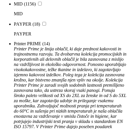
MID
(1156)
MID
PAYPER
(18)
PAYPER
Printer PRIME
(14)
Printer Prime je linija oblačil, ki daje prednost kakovosti in
trajnostnemu razvoju. Ta dvobarvna kolekcija promocijskih in
korporativnih ali delovnih oblačil je bila zasnovana z mislijo
na vzdržljivost in ekološko odgovornost. Ponosno uporabljajo
visokokakovostne, težke tkanine in izdelavo, ki zagotavljajo
izjemno kakovost izdelkov. Poleg tega je kolekcija zasnovana
krožno, kar bistveno zmanjša njen vpliv na okolje. Kolekcija
Printer Prime je zaradi svojih sodobnih lastnosti premišljeno
zasnovana tako, da ustreza skoraj vsaki panogi. Ponuja
široko paleto velikosti od XS do 2XL za ženske in od S do 5XL
za moške, kar zagotavlja udobje in prileganje vsakemu
uporabniku. Zahvaljujoč možnosti pranja pri temperaturah
do 60°C in sušenja pri nizkih temperaturah je naša oblačila
enostavna za vzdrževanje v smislu čistoče in higiene, kar
potrjujejo industrijski testi pranja v skladu s standardom EN
ISO 15797. V Printer Prime dajejo poseben poudarek