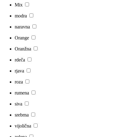
Mix
modra
naravna
Orange
Oranžna
rdeča
rjava
roza
rumena
siva
srebrna
vijolična
zelena