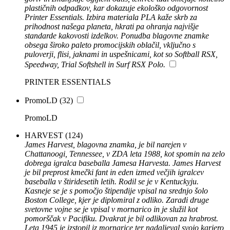
plastičnih odpadkov, kar dokazuje ekološko odgovornost
Printer Essentials. Izbira materiala PLA kaže skrb za
prihodnost našega planeta, hkrati pa ohranja najvišje
standarde kakovosti izdelkov. Ponudba blagovne znamke
obsega široko paleto promocijskih oblačil, vključno s
puloverji, flisi, jaknami in uspešnicami, kot so Softball RSX,
Speedway, Trial Softshell in Surf RSX Polo.
PRINTER ESSENTIALS
PromoLD
(32)
PromoLD
HARVEST
(124)
James Harvest, blagovna znamka, je bil narejen v
Chattanoogi, Tennessee, v ZDA leta 1988, kot spomin na zelo
dobrega igralca baseballa Jamesa Harvesta. James Harvest
je bil preprost kmečki fant in eden izmed večjih igralcev
baseballa v štiridesetih letih. Rodil se je v Kentuckyju.
Kasneje se je s pomočjo štipendije vpisal na srednjo šolo
Boston College, kjer je diplomiral z odliko. Zaradi druge
svetovne vojne se je vpisal v mornarico in je služil kot
pomorščak v Pacifiku. Dvakrat je bil odlikovan za hrabrost.
Leta 1945 je izstopil iz mornarice ter nadaljeval svojo kariero