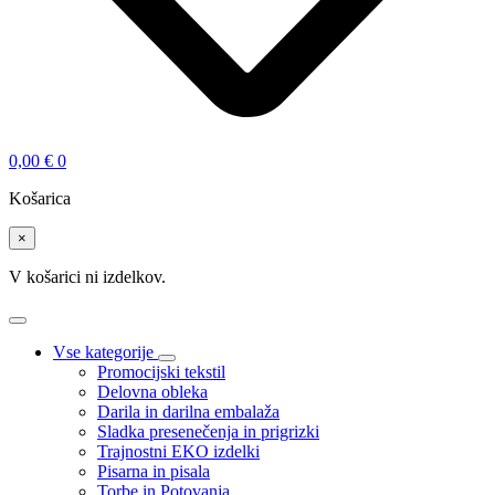
0,00
€
0
Košarica
×
V košarici ni izdelkov.
Vse kategorije
Promocijski tekstil
Delovna obleka
Darila in darilna embalaža
Sladka presenečenja in prigrizki
Trajnostni EKO izdelki
Pisarna in pisala
Torbe in Potovanja