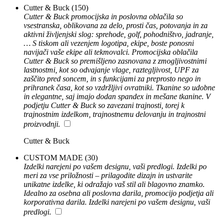
Cutter & Buck
(150)
Cutter & Buck promocijska in poslovna oblačila so
vsestranska, oblikovana za delo, prosti čas, potovanja in za
aktivni življenjski slog: sprehode, golf, pohodništvo, jadranje,
… S tiskom ali vezenjem logotipa, ekipe, boste ponosni
navijači vaše ekipe ali tekmovalci. Promocijska oblačila
Cutter & Buck so premišljeno zasnovana z zmogljivostnimi
lastnostmi, kot so odvajanje vlage, raztegljivost, UPF za
zaščito pred soncem, in s funkcijami za preprosto nego in
prihranek časa, kot so vzdržljivi ovratniki. Tkanine so udobne
in elegantne, saj imajo dodan spandex in mešane tkanine. V
podjetju Cutter & Buck so zavezani trajnosti, torej k
trajnostnim izdelkom, trajnostnemu delovanju in trajnostni
proizvodnji.
Cutter & Buck
CUSTOM MADE
(30)
Izdelki narejeni po vašem designu, vaši predlogi. Izdelki po
meri za vse priložnosti – prilagodite dizajn in ustvarite
unikatne izdelke, ki odražajo vaš stil ali blagovno znamko.
Idealno za osebna ali poslovna darila, promocijo podjetja ali
korporativna darila. Izdelki narejeni po vašem designu, vaši
predlogi.