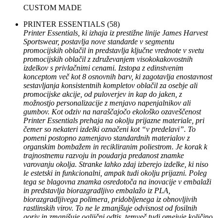
CUSTOM MADE
PRINTER ESSENTIALS
(58)
Printer Essentials, ki izhaja iz prestižne linije James Harvest
Sportswear, postavlja nove standarde v segmentu
promocijskih oblačil in predstavlja ključne vrednote v svetu
promocijskih oblačil z združevanjem visokokakovostnih
izdelkov s privlačnimi cenami. Izstopa z edinstvenim
konceptom več kot 8 osnovnih barv, ki zagotavlja enostavnost
sestavljanja konsistentnih kompletov oblačil za osebje ali
promocijske akcije, od puloverjev in kap do jaken, z
možnostjo personalizacije z menjavo napenjalnikov ali
gumbov. Kot odziv na naraščajočo ekološko ozaveščenost
Printer Essentials prehaja na okolju prijazne materiale, pri
čemer so nekateri izdelki označeni kot “v predelavi”. To
pomeni postopno zamenjavo standardnih materialov z
organskim bombažem in recikliranim poliestrom. Je korak k
trajnostnemu razvoju in poudarja predanost znamke
varovanju okolja. Stranke lahko zdaj izberejo izdelke, ki niso
le estetski in funkcionalni, ampak tudi okolju prijazni. Poleg
tega se blagovna znamka osredotoča na inovacije v embalaži
in predstavlja biorazgradljivo embalažo iz PLA,
biorazgradljivega polimera, pridobljenega iz obnovljivih
rastlinskih virov. To ne le zmanjšuje odvisnost od fosilnih
goriv in zmanjšuje ogljični odtis, temveč tudi omejuje količino