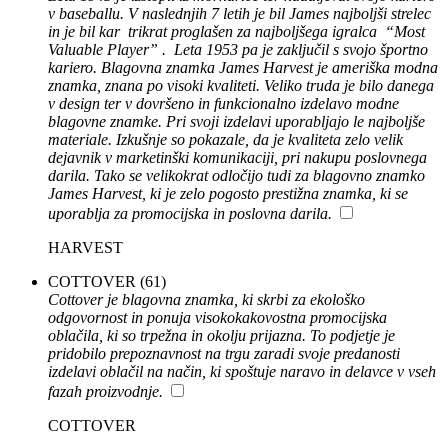
v baseballu. V naslednjih 7 letih je bil James najboljši strelec
in je bil kar trikrat proglašen za najboljšega igralca “Most
Valuable Player” . Leta 1953 pa je zaključil s svojo športno
kariero. Blagovna znamka James Harvest je ameriška modna
znamka, znana po visoki kvaliteti. Veliko truda je bilo danega
v design ter v dovršeno in funkcionalno izdelavo modne
blagovne znamke. Pri svoji izdelavi uporabljajo le najboljše
materiale. Izkušnje so pokazale, da je kvaliteta zelo velik
dejavnik v marketinški komunikaciji, pri nakupu poslovnega
darila. Tako se velikokrat odločijo tudi za blagovno znamko
James Harvest, ki je zelo pogosto prestižna znamka, ki se
uporablja za promocijska in poslovna darila.
HARVEST
COTTOVER
(61)
Cottover je blagovna znamka, ki skrbi za ekološko
odgovornost in ponuja visokokakovostna promocijska
oblačila, ki so trpežna in okolju prijazna. To podjetje je
pridobilo prepoznavnost na trgu zaradi svoje predanosti
izdelavi oblačil na način, ki spoštuje naravo in delavce v vseh
fazah proizvodnje.
COTTOVER