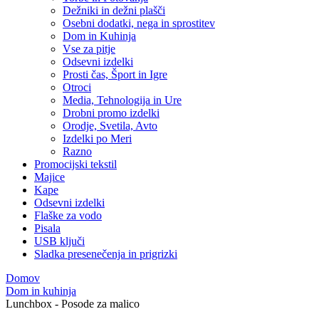
Dežniki in dežni plašči
Osebni dodatki, nega in sprostitev
Dom in Kuhinja
Vse za pitje
Odsevni izdelki
Prosti čas, Šport in Igre
Otroci
Media, Tehnologija in Ure
Drobni promo izdelki
Orodje, Svetila, Avto
Izdelki po Meri
Razno
Promocijski tekstil
Majice
Kape
Odsevni izdelki
Flaške za vodo
Pisala
USB ključi
Sladka presenečenja in prigrizki
Domov
Dom in kuhinja
Lunchbox - Posode za malico