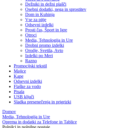
Dežniki in dežni plašči
Osebni dodatki, nega in sprostitev
Dom in Kuhinja
Vse za pitje
Odsevni izdelki
Prosti čas, Šport in Igre
Otroci
Media, Tehnologija in Ure
Drobni promo izdelki
Orodje, Svetila, Avto
Izdelki po Meri
Razno
Promocijski tekstil
Majice
Kape
Odsevni izdelki
Flaške za vodo
Pisala
USB ključi
Sladka presenečenja in prigrizki
Domov
Media, Tehnologija in Ure
Oprema in dodatki za Telefone in Tablice
Polnilci in polnilne postaje