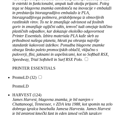
le estetski in funkcionalni, ampak tudi okolju prijazni. Poleg
tega se blagovna znamka osredotoča na inovacije v embalaži
in predstavlja biorazgradljivo embalažo iz PLA,
biorazgradljivega polimera, pridobljenega iz obnovljivih
rastlinskih virov. To ne le zmanjšuje odvisnost od fosilnih
goriv in zmanjšuje ogljični odtis, temveč tudi omejuje količino
plastičnih odpadkov, kar dokazuje ekološko odgovornost
Printer Essentials. Izbira materiala PLA kaže skrb za
prihodnost našega planeta, hkrati pa ohranja najvišje
standarde kakovosti izdelkov. Ponudba blagovne znamke
obsega široko paleto promocijskih oblačil, vključno s
puloverji, flisi, jaknami in uspešnicami, kot so Softball RSX,
Speedway, Trial Softshell in Surf RSX Polo.
PRINTER ESSENTIALS
PromoLD
(32)
PromoLD
HARVEST
(124)
James Harvest, blagovna znamka, je bil narejen v
Chattanoogi, Tennessee, v ZDA leta 1988, kot spomin na zelo
dobrega igralca baseballa Jamesa Harvesta. James Harvest
je bil preprost kmečki fant in eden izmed večjih igralcev