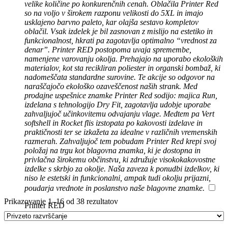
velike količine po konkurenčnih cenah. Oblačila Printer Red
so na voljo v širokem razponu velikosti do 5XL in imajo
usklajeno barvno paleto, kar olajša sestavo kompletov
oblačil. Vsak izdelek je bil zasnovan z mislijo na estetiko in
funkcionalnost, hkrati pa zagotavlja optimalno “vrednost za
denar”. Printer RED postopoma uvaja spremembe,
namenjene varovanju okolja. Prehajajo na uporabo ekoloških
materialov, kot sta recikliran poliester in organski bombaž, ki
nadomeščata standardne surovine. Te akcije so odgovor na
naraščajočo ekološko ozaveščenost naših strank. Med
prodajne uspešnice znamke Printer Red sodijo: majica Run,
izdelana s tehnologijo Dry Fit, zagotavlja udobje uporabe
zahvaljujoč učinkovitemu odvajanju vlage. Medtem pa Vert
softshell in Rocket flis izstopata po kakovosti izdelave in
praktičnosti ter se izkažeta za idealne v različnih vremenskih
razmerah. Zahvaljujoč tem pobudam Printer Red krepi svoj
položaj na trgu kot blagovna znamka, ki je dostopna in
privlačna širokemu občinstvu, ki združuje visokokakovostne
izdelke s skrbjo za okolje. Naša zaveza k ponudbi izdelkov, ki
niso le estetski in funkcionalni, ampak tudi okolju prijazni,
poudarja vrednote in poslanstvo naše blagovne znamke.
Prikazovanje 1–16 od 38 rezultatov
Printer RED