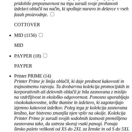
pridobilo prepoznavnost na trgu zaradi svoje predanosti
izdelavi oblačil na način, ki spoštuje naravo in delavce v vseh
fazah proizvodnje.
COTTOVER
MID
(1156)
MID
PAYPER
(18)
PAYPER
Printer PRIME
(14)
Printer Prime je linija oblačil, ki daje prednost kakovosti in
trajnostnemu razvoju. Ta dvobarvna kolekcija promocijskih in
korporativnih ali delovnih oblačil je bila zasnovana z mislijo
na vzdržljivost in ekološko odgovornost. Ponosno uporabljajo
visokokakovostne, težke tkanine in izdelavo, ki zagotavljajo
izjemno kakovost izdelkov. Poleg tega je kolekcija zasnovana
krožno, kar bistveno zmanjša njen vpliv na okolje. Kolekcija
Printer Prime je zaradi svojih sodobnih lastnosti premišljeno
zasnovana tako, da ustreza skoraj vsaki panogi. Ponuja
široko paleto velikosti od XS do 2XL za ženske in od S do 5XL