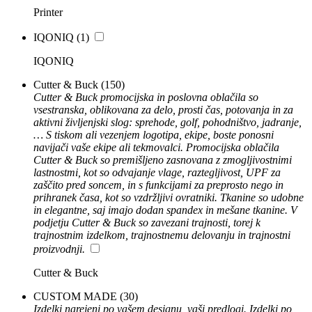
Printer
IQONIQ
(1)
IQONIQ
Cutter & Buck
(150)
Cutter & Buck promocijska in poslovna oblačila so
vsestranska, oblikovana za delo, prosti čas, potovanja in za
aktivni življenjski slog: sprehode, golf, pohodništvo, jadranje,
… S tiskom ali vezenjem logotipa, ekipe, boste ponosni
navijači vaše ekipe ali tekmovalci. Promocijska oblačila
Cutter & Buck so premišljeno zasnovana z zmogljivostnimi
lastnostmi, kot so odvajanje vlage, raztegljivost, UPF za
zaščito pred soncem, in s funkcijami za preprosto nego in
prihranek časa, kot so vzdržljivi ovratniki. Tkanine so udobne
in elegantne, saj imajo dodan spandex in mešane tkanine. V
podjetju Cutter & Buck so zavezani trajnosti, torej k
trajnostnim izdelkom, trajnostnemu delovanju in trajnostni
proizvodnji.
Cutter & Buck
CUSTOM MADE
(30)
Izdelki narejeni po vašem designu, vaši predlogi. Izdelki po