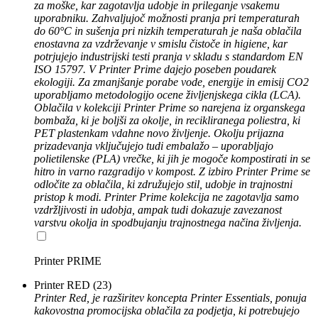
za moške, kar zagotavlja udobje in prileganje vsakemu
uporabniku. Zahvaljujoč možnosti pranja pri temperaturah
do 60°C in sušenja pri nizkih temperaturah je naša oblačila
enostavna za vzdrževanje v smislu čistoče in higiene, kar
potrjujejo industrijski testi pranja v skladu s standardom EN
ISO 15797. V Printer Prime dajejo poseben poudarek
ekologiji. Za zmanjšanje porabe vode, energije in emisij CO2
uporabljamo metodologijo ocene življenjskega cikla (LCA).
Oblačila v kolekciji Printer Prime so narejena iz organskega
bombaža, ki je boljši za okolje, in recikliranega poliestra, ki
PET plastenkam vdahne novo življenje. Okolju prijazna
prizadevanja vključujejo tudi embalažo – uporabljajo
polietilenske (PLA) vrečke, ki jih je mogoče kompostirati in se
hitro in varno razgradijo v kompost. Z izbiro Printer Prime se
odločite za oblačila, ki združujejo stil, udobje in trajnostni
pristop k modi. Printer Prime kolekcija ne zagotavlja samo
vzdržljivosti in udobja, ampak tudi dokazuje zavezanost
varstvu okolja in spodbujanju trajnostnega načina življenja.
Printer PRIME
Printer RED
(23)
Printer Red, je razširitev koncepta Printer Essentials, ponuja
kakovostna promocijska oblačila za podjetja, ki potrebujejo