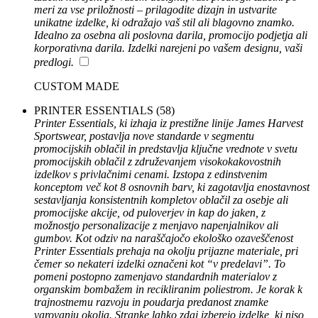
meri za vse priložnosti – prilagodite dizajn in ustvarite
unikatne izdelke, ki odražajo vaš stil ali blagovno znamko.
Idealno za osebna ali poslovna darila, promocijo podjetja ali
korporativna darila. Izdelki narejeni po vašem designu, vaši
predlogi.
CUSTOM MADE
PRINTER ESSENTIALS
(58)
Printer Essentials, ki izhaja iz prestižne linije James Harvest
Sportswear, postavlja nove standarde v segmentu
promocijskih oblačil in predstavlja ključne vrednote v svetu
promocijskih oblačil z združevanjem visokokakovostnih
izdelkov s privlačnimi cenami. Izstopa z edinstvenim
konceptom več kot 8 osnovnih barv, ki zagotavlja enostavnost
sestavljanja konsistentnih kompletov oblačil za osebje ali
promocijske akcije, od puloverjev in kap do jaken, z
možnostjo personalizacije z menjavo napenjalnikov ali
gumbov. Kot odziv na naraščajočo ekološko ozaveščenost
Printer Essentials prehaja na okolju prijazne materiale, pri
čemer so nekateri izdelki označeni kot “v predelavi”. To
pomeni postopno zamenjavo standardnih materialov z
organskim bombažem in recikliranim poliestrom. Je korak k
trajnostnemu razvoju in poudarja predanost znamke
varovanju okolja. Stranke lahko zdaj izberejo izdelke, ki niso