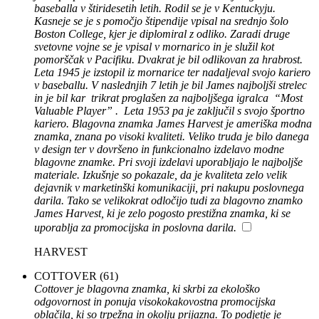
baseballa v štiridesetih letih. Rodil se je v Kentuckyju.
Kasneje se je s pomočjo štipendije vpisal na srednjo šolo
Boston College, kjer je diplomiral z odliko. Zaradi druge
svetovne vojne se je vpisal v mornarico in je služil kot
pomorščak v Pacifiku. Dvakrat je bil odlikovan za hrabrost.
Leta 1945 je izstopil iz mornarice ter nadaljeval svojo kariero
v baseballu. V naslednjih 7 letih je bil James najboljši strelec
in je bil kar trikrat proglašen za najboljšega igralca “Most
Valuable Player” . Leta 1953 pa je zaključil s svojo športno
kariero. Blagovna znamka James Harvest je ameriška modna
znamka, znana po visoki kvaliteti. Veliko truda je bilo danega
v design ter v dovršeno in funkcionalno izdelavo modne
blagovne znamke. Pri svoji izdelavi uporabljajo le najboljše
materiale. Izkušnje so pokazale, da je kvaliteta zelo velik
dejavnik v marketinški komunikaciji, pri nakupu poslovnega
darila. Tako se velikokrat odločijo tudi za blagovno znamko
James Harvest, ki je zelo pogosto prestižna znamka, ki se
uporablja za promocijska in poslovna darila.
HARVEST
COTTOVER
(61)
Cottover je blagovna znamka, ki skrbi za ekološko
odgovornost in ponuja visokokakovostna promocijska
oblačila, ki so trpežna in okolju prijazna. To podjetje je