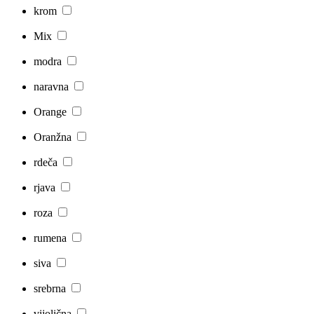
krom
Mix
modra
naravna
Orange
Oranžna
rdeča
rjava
roza
rumena
siva
srebrna
vijolična