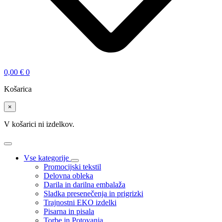
0,00
€
0
Košarica
×
V košarici ni izdelkov.
Vse kategorije
Promocijski tekstil
Delovna obleka
Darila in darilna embalaža
Sladka presenečenja in prigrizki
Trajnostni EKO izdelki
Pisarna in pisala
Torbe in Potovanja