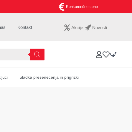
Konkurenčne cene
nas
Kontakt
Akcije
Novosti
ljuči
Sladka presenečenja in prigrizki