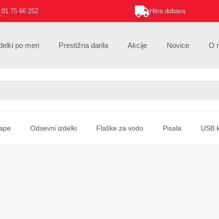
01 75 66 252
Hitra dobava
delki po meri
Prestižna darila
Akcije
Novice
O 
ape
Odsevni izdelki
Flaške za vodo
Pisala
USB k