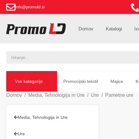
info@promold.si
Domov
Katalogi
Iz
Products
search
Vse kategorije
Promocijski tekstil
Majice
K
Domov
Media, Tehnologija in Ure
Ure
Pametne ure
Media, Tehnologija in Ure
Ure