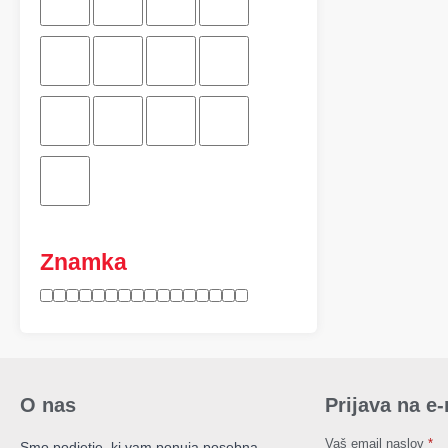
Znamka
O nas
Prijava na e
Vaš email naslov
*
Smo podjetje, ki vam ponuja posebna,