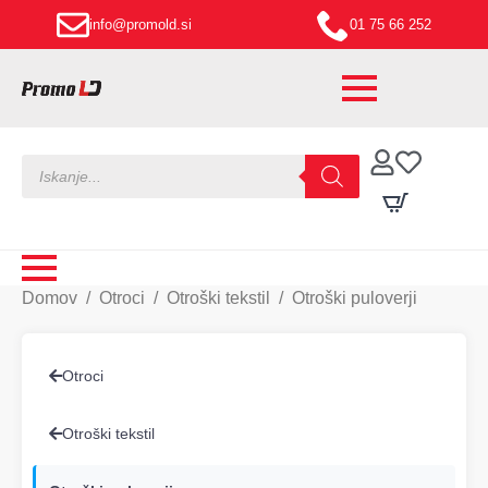
info@promold.si
01 75 66 252
Products
search
Domov
Otroci
Otroški tekstil
Otroški puloverji
Otroci
Otroški tekstil