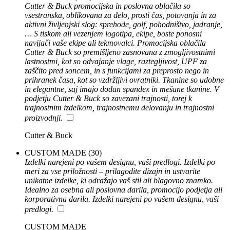
Cutter & Buck promocijska in poslovna oblačila so
vsestranska, oblikovana za delo, prosti čas, potovanja in za
aktivni življenjski slog: sprehode, golf, pohodništvo, jadranje,
… S tiskom ali vezenjem logotipa, ekipe, boste ponosni
navijači vaše ekipe ali tekmovalci. Promocijska oblačila
Cutter & Buck so premišljeno zasnovana z zmogljivostnimi
lastnostmi, kot so odvajanje vlage, raztegljivost, UPF za
zaščito pred soncem, in s funkcijami za preprosto nego in
prihranek časa, kot so vzdržljivi ovratniki. Tkanine so udobne
in elegantne, saj imajo dodan spandex in mešane tkanine. V
podjetju Cutter & Buck so zavezani trajnosti, torej k
trajnostnim izdelkom, trajnostnemu delovanju in trajnostni
proizvodnji.
Cutter & Buck
CUSTOM MADE
(30)
Izdelki narejeni po vašem designu, vaši predlogi. Izdelki po
meri za vse priložnosti – prilagodite dizajn in ustvarite
unikatne izdelke, ki odražajo vaš stil ali blagovno znamko.
Idealno za osebna ali poslovna darila, promocijo podjetja ali
korporativna darila. Izdelki narejeni po vašem designu, vaši
predlogi.
CUSTOM MADE