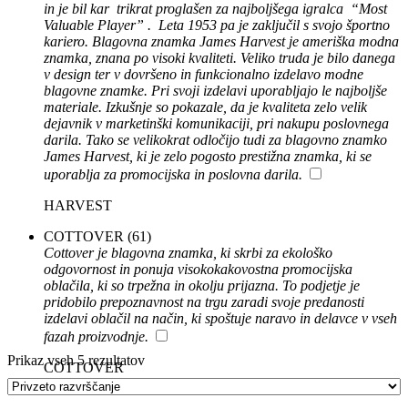
in je bil kar trikrat proglašen za najboljšega igralca “Most
Valuable Player” . Leta 1953 pa je zaključil s svojo športno
kariero. Blagovna znamka James Harvest je ameriška modna
znamka, znana po visoki kvaliteti. Veliko truda je bilo danega
v design ter v dovršeno in funkcionalno izdelavo modne
blagovne znamke. Pri svoji izdelavi uporabljajo le najboljše
materiale. Izkušnje so pokazale, da je kvaliteta zelo velik
dejavnik v marketinški komunikaciji, pri nakupu poslovnega
darila. Tako se velikokrat odločijo tudi za blagovno znamko
James Harvest, ki je zelo pogosto prestižna znamka, ki se
uporablja za promocijska in poslovna darila.
HARVEST
COTTOVER
(61)
Cottover je blagovna znamka, ki skrbi za ekološko
odgovornost in ponuja visokokakovostna promocijska
oblačila, ki so trpežna in okolju prijazna. To podjetje je
pridobilo prepoznavnost na trgu zaradi svoje predanosti
izdelavi oblačil na način, ki spoštuje naravo in delavce v vseh
fazah proizvodnje.
Prikaz vseh 5 rezultatov
COTTOVER