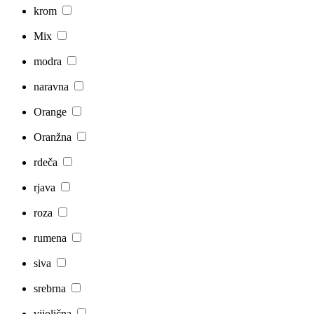
krom
Mix
modra
naravna
Orange
Oranžna
rdeča
rjava
roza
rumena
siva
srebrna
vijolična