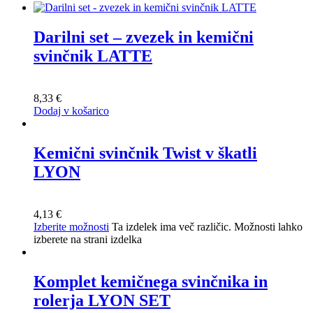
Darilni set – zvezek in kemični
svinčnik LATTE
8,33
€
Dodaj v košarico
Kemični svinčnik Twist v škatli
LYON
4,13
€
Izberite možnosti
Ta izdelek ima več različic. Možnosti lahko
izberete na strani izdelka
Komplet kemičnega svinčnika in
rolerja LYON SET