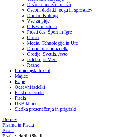
Dežniki in dežni plašči
Osebni dodatki, nega in sprostitev
Dom in Kuhinja
Vse za pitje
Odsevni izdelki
Prosti čas, Šport in Igre
Otroci
Media, Tehnologija in Ure
Drobni promo izdelki
Orodje, Svetila, Avto
Izdelki po Meri
Razno
Promocijski tekstil
Majice
Kape
Odsevni izdelki
Flaške za vodo
Pisala
USB ključi
Sladka presenečenja in prigrizki
Domov
Pisarna in Pisala
Pisala
Pisala v darilni škatli