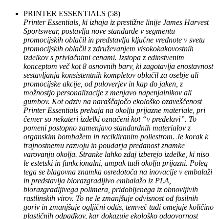
PRINTER ESSENTIALS
(58)
Printer Essentials, ki izhaja iz prestižne linije James Harvest
Sportswear, postavlja nove standarde v segmentu
promocijskih oblačil in predstavlja ključne vrednote v svetu
promocijskih oblačil z združevanjem visokokakovostnih
izdelkov s privlačnimi cenami. Izstopa z edinstvenim
konceptom več kot 8 osnovnih barv, ki zagotavlja enostavnost
sestavljanja konsistentnih kompletov oblačil za osebje ali
promocijske akcije, od puloverjev in kap do jaken, z
možnostjo personalizacije z menjavo napenjalnikov ali
gumbov. Kot odziv na naraščajočo ekološko ozaveščenost
Printer Essentials prehaja na okolju prijazne materiale, pri
čemer so nekateri izdelki označeni kot “v predelavi”. To
pomeni postopno zamenjavo standardnih materialov z
organskim bombažem in recikliranim poliestrom. Je korak k
trajnostnemu razvoju in poudarja predanost znamke
varovanju okolja. Stranke lahko zdaj izberejo izdelke, ki niso
le estetski in funkcionalni, ampak tudi okolju prijazni. Poleg
tega se blagovna znamka osredotoča na inovacije v embalaži
in predstavlja biorazgradljivo embalažo iz PLA,
biorazgradljivega polimera, pridobljenega iz obnovljivih
rastlinskih virov. To ne le zmanjšuje odvisnost od fosilnih
goriv in zmanjšuje ogljični odtis, temveč tudi omejuje količino
plastičnih odpadkov, kar dokazuje ekološko odgovornost