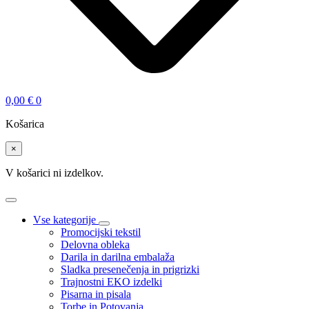
0,00
€
0
Košarica
×
V košarici ni izdelkov.
Vse kategorije
Promocijski tekstil
Delovna obleka
Darila in darilna embalaža
Sladka presenečenja in prigrizki
Trajnostni EKO izdelki
Pisarna in pisala
Torbe in Potovanja