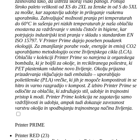
zasnovana tako, da ustreza skoraj vsaki panogi. Ponuja
široko paleto velikosti od XS do 2XL za ženske in od S do 5XL
za moške, kar zagotavlja udobje in prileganje vsakemu
uporabniku. Zahvaljujoč možnosti pranja pri temperaturah
do 60°C in sušenja pri nizkih temperaturah je naša oblačila
enostavna za vzdrževanje v smislu čistoče in higiene, kar
potrjujejo industrijski testi pranja v skladu s standardom EN
ISO 15797. V Printer Prime dajejo poseben poudarek
ekologiji. Za zmanjšanje porabe vode, energije in emisij CO2
uporabljamo metodologijo ocene življenjskega cikla (LCA).
Oblačila v kolekciji Printer Prime so narejena iz organskega
bombaža, ki je boljši za okolje, in recikliranega poliestra, ki
PET plastenkam vdahne novo življenje. Okolju prijazna
prizadevanja vključujejo tudi embalažo – uporabljajo
polietilenske (PLA) vrečke, ki jih je mogoče kompostirati in se
hitro in varno razgradijo v kompost. Z izbiro Printer Prime se
odločite za oblačila, ki združujejo stil, udobje in trajnostni
pristop k modi. Printer Prime kolekcija ne zagotavlja samo
vzdržljivosti in udobja, ampak tudi dokazuje zavezanost
varstvu okolja in spodbujanju trajnostnega načina življenja.
Printer PRIME
Printer RED
(23)