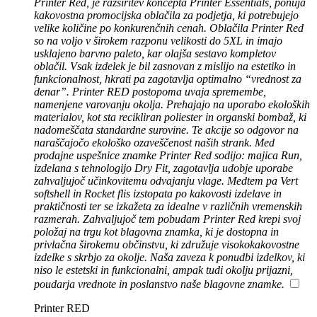
Printer Red, je razširitev koncepta Printer Essentials, ponuja
kakovostna promocijska oblačila za podjetja, ki potrebujejo
velike količine po konkurenčnih cenah. Oblačila Printer Red
so na voljo v širokem razponu velikosti do 5XL in imajo
usklajeno barvno paleto, kar olajša sestavo kompletov
oblačil. Vsak izdelek je bil zasnovan z mislijo na estetiko in
funkcionalnost, hkrati pa zagotavlja optimalno “vrednost za
denar”. Printer RED postopoma uvaja spremembe,
namenjene varovanju okolja. Prehajajo na uporabo ekoloških
materialov, kot sta recikliran poliester in organski bombaž, ki
nadomeščata standardne surovine. Te akcije so odgovor na
naraščajočo ekološko ozaveščenost naših strank. Med
prodajne uspešnice znamke Printer Red sodijo: majica Run,
izdelana s tehnologijo Dry Fit, zagotavlja udobje uporabe
zahvaljujoč učinkovitemu odvajanju vlage. Medtem pa Vert
softshell in Rocket flis izstopata po kakovosti izdelave in
praktičnosti ter se izkažeta za idealne v različnih vremenskih
razmerah. Zahvaljujoč tem pobudam Printer Red krepi svoj
položaj na trgu kot blagovna znamka, ki je dostopna in
privlačna širokemu občinstvu, ki združuje visokokakovostne
izdelke s skrbjo za okolje. Naša zaveza k ponudbi izdelkov, ki
niso le estetski in funkcionalni, ampak tudi okolju prijazni,
poudarja vrednote in poslanstvo naše blagovne znamke.
Printer RED