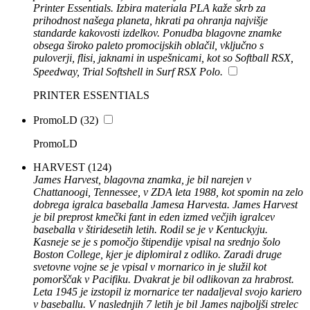
Printer Essentials. Izbira materiala PLA kaže skrb za
prihodnost našega planeta, hkrati pa ohranja najvišje
standarde kakovosti izdelkov. Ponudba blagovne znamke
obsega široko paleto promocijskih oblačil, vključno s
puloverji, flisi, jaknami in uspešnicami, kot so Softball RSX,
Speedway, Trial Softshell in Surf RSX Polo.
PRINTER ESSENTIALS
PromoLD
(32)
PromoLD
HARVEST
(124)
James Harvest, blagovna znamka, je bil narejen v
Chattanoogi, Tennessee, v ZDA leta 1988, kot spomin na zelo
dobrega igralca baseballa Jamesa Harvesta. James Harvest
je bil preprost kmečki fant in eden izmed večjih igralcev
baseballa v štiridesetih letih. Rodil se je v Kentuckyju.
Kasneje se je s pomočjo štipendije vpisal na srednjo šolo
Boston College, kjer je diplomiral z odliko. Zaradi druge
svetovne vojne se je vpisal v mornarico in je služil kot
pomorščak v Pacifiku. Dvakrat je bil odlikovan za hrabrost.
Leta 1945 je izstopil iz mornarice ter nadaljeval svojo kariero
v baseballu. V naslednjih 7 letih je bil James najboljši strelec