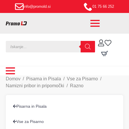
info@promold.si
01 75 66 252
Products
search
Domov
Pisarna in Pisala
Vse za Pisarno
Namizni pribor in pripomočki
Razno
Pisarna in Pisala
Vse za Pisarno