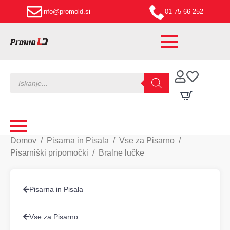
info@promold.si
01 75 66 252
Products
search
Domov
Pisarna in Pisala
Vse za Pisarno
Pisarniški pripomočki
Bralne lučke
Pisarna in Pisala
Vse za Pisarno