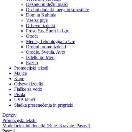
Dežniki in dežni plašči
Osebni dodatki, nega in sprostitev
Dom in Kuhinja
Vse za pitje
Odsevni izdelki
Prosti čas, Šport in Igre
Otroci
Media, Tehnologija in Ure
Drobni promo izdelki
Orodje, Svetila, Avto
Izdelki po Meri
Razno
Promocijski tekstil
Majice
Kape
Odsevni izdelki
Flaške za vodo
Pisala
USB ključi
Sladka presenečenja in prigrizki
Domov
Promocijski tekstil
Modni tekstilni dodatki (Rute, Kravate, Pasovi)
Pasovi