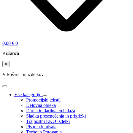
0,00
€
0
Košarica
×
V košarici ni izdelkov.
Vse kategorije
Promocijski tekstil
Delovna obleka
Darila in darilna embalaža
Sladka presenečenja in prigrizki
Trajnostni EKO izdelki
Pisarna in pisala
Torbe in Potovanja