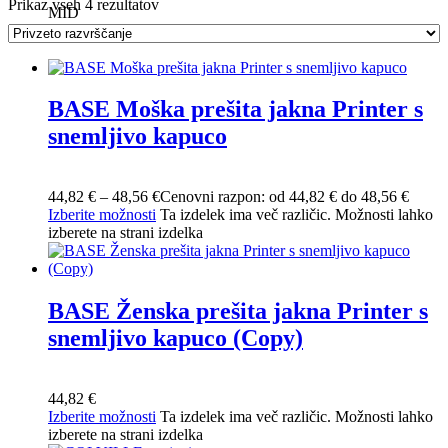
Prikaz vseh 4 rezultatov
MID
BASE Moška prešita jakna Printer s
snemljivo kapuco
44,82
€
–
48,56
€
Cenovni razpon: od 44,82 € do 48,56 €
Izberite možnosti
Ta izdelek ima več različic. Možnosti lahko
izberete na strani izdelka
BASE Ženska prešita jakna Printer s
snemljivo kapuco (Copy)
44,82
€
Izberite možnosti
Ta izdelek ima več različic. Možnosti lahko
izberete na strani izdelka