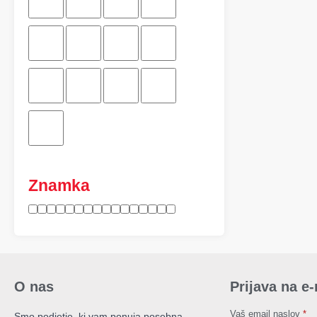
Znamka
O nas
Prijava na e
Vaš email naslov
*
Smo podjetje, ki vam ponuja posebna,