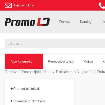
info@promold.si
Domov
Katalogi
Iz
Products
search
Vse kategorije
Promocijski tekstil
Majice
K
Domov
Promocijski tekstil
Rokavice in Nogavice
Rok
Promocijski tekstil
Rokavice in Nogavice