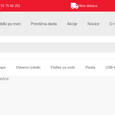
01 75 66 252
Hitra dobava
delki po meri
Prestižna darila
Akcije
Novice
O 
ape
Odsevni izdelki
Flaške za vodo
Pisala
USB k
avice