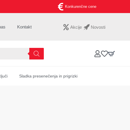
Konkurenčne cene
nas
Kontakt
Akcije
Novosti
ljuči
Sladka presenečenja in prigrizki