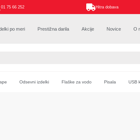
01 75 66 252
Hitra dobava
delki po meri
Prestižna darila
Akcije
Novice
O 
ape
Odsevni izdelki
Flaške za vodo
Pisala
USB k