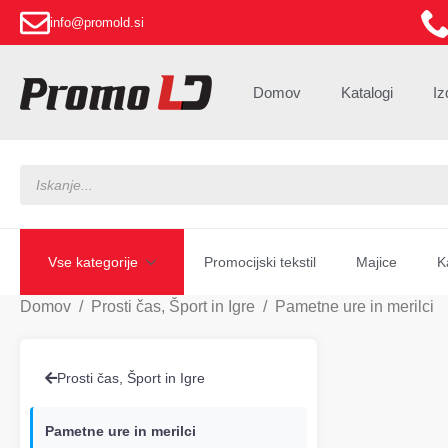
info@promold.si
Domov
Katalogi
Iz
Products
search
Vse kategorije
Promocijski tekstil
Majice
K
Domov
Prosti čas, Šport in Igre
Pametne ure in merilci
Prosti čas, Šport in Igre
Pametne ure in merilci