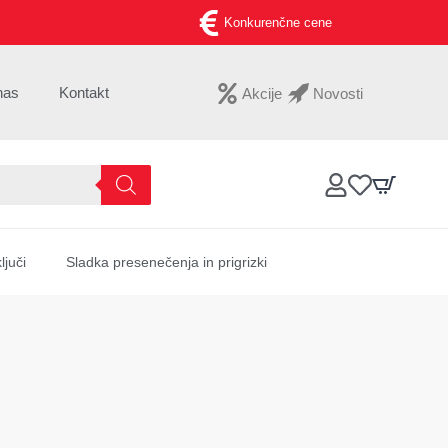
Konkurenčne cene
nas
Kontakt
Akcije
Novosti
ljuči
Sladka presenečenja in prigrizki