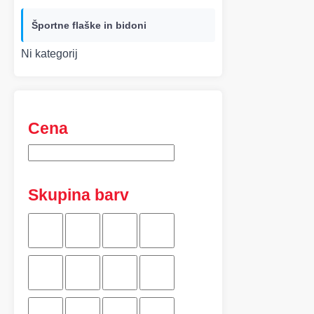
Športne flaške in bidoni
Ni kategorij
Cena
Skupina barv