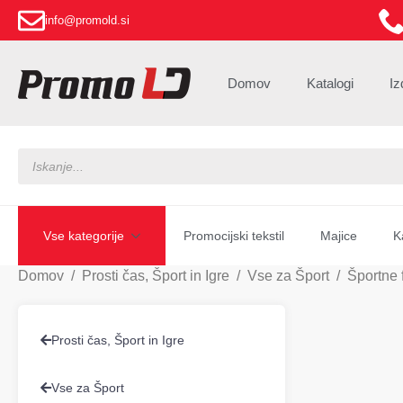
info@promold.si
Domov
Katalogi
Iz
Products
search
Vse kategorije
Promocijski tekstil
Majice
K
Domov
Prosti čas, Šport in Igre
Vse za Šport
Športne 
Prosti čas, Šport in Igre
Vse za Šport