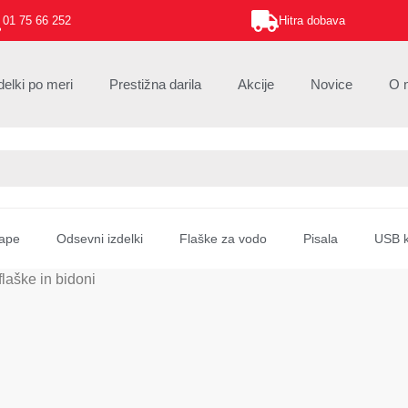
01 75 66 252
Hitra dobava
delki po meri
Prestižna darila
Akcije
Novice
O 
ape
Odsevni izdelki
Flaške za vodo
Pisala
USB k
flaške in bidoni