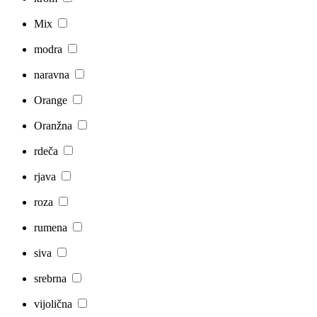
Mix
modra
naravna
Orange
Oranžna
rdeča
rjava
roza
rumena
siva
srebrna
vijolična