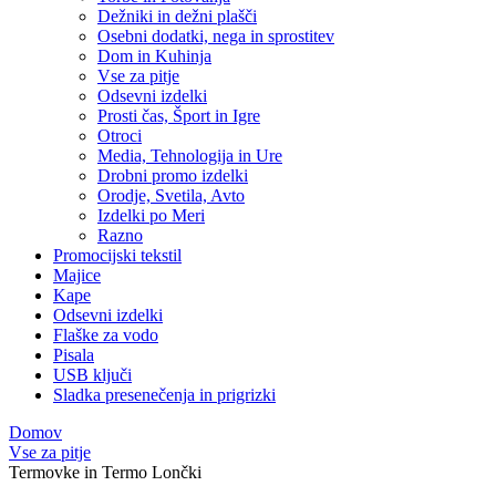
Dežniki in dežni plašči
Osebni dodatki, nega in sprostitev
Dom in Kuhinja
Vse za pitje
Odsevni izdelki
Prosti čas, Šport in Igre
Otroci
Media, Tehnologija in Ure
Drobni promo izdelki
Orodje, Svetila, Avto
Izdelki po Meri
Razno
Promocijski tekstil
Majice
Kape
Odsevni izdelki
Flaške za vodo
Pisala
USB ključi
Sladka presenečenja in prigrizki
Domov
Vse za pitje
Termovke in Termo Lončki