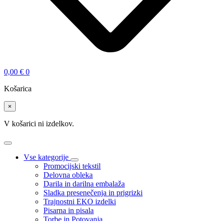
0,00
€
0
Košarica
×
V košarici ni izdelkov.
Vse kategorije
Promocijski tekstil
Delovna obleka
Darila in darilna embalaža
Sladka presenečenja in prigrizki
Trajnostni EKO izdelki
Pisarna in pisala
Torbe in Potovanja