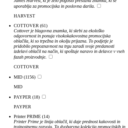
James Harvest, ki je zelo pogosto prestižna znamka, ki se
uporablja za promocijska in poslovna darila.
HARVEST
COTTOVER
(61)
Cottover je blagovna znamka, ki skrbi za ekološko
odgovornost in ponuja visokokakovostna promocijska
oblačila, ki so trpežna in okolju prijazna. To podjetje je
pridobilo prepoznavnost na trgu zaradi svoje predanosti
izdelavi oblačil na način, ki spoštuje naravo in delavce v vseh
fazah proizvodnje.
COTTOVER
MID
(1156)
MID
PAYPER
(18)
PAYPER
Printer PRIME
(14)
Printer Prime je linija oblačil, ki daje prednost kakovosti in
trajnostnemu razvoju. Ta dvobarvna kolekcija promocijskih in