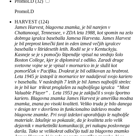
PromoLD
(32)
PromoLD
HARVEST
(124)
James Harvest, blagovna znamka, je bil narejen v
Chattanoogi, Tennessee, v ZDA leta 1988, kot spomin na zelo
dobrega igralca baseballa Jamesa Harvesta. James Harvest
je bil preprost kmečki fant in eden izmed večjih igralcev
baseballa v štiridesetih letih. Rodil se je v Kentuckyju.
Kasneje se je s pomočjo štipendije vpisal na srednjo šolo
Boston College, kjer je diplomiral z odliko. Zaradi druge
svetovne vojne se je vpisal v mornarico in je služil kot
pomorščak v Pacifiku. Dvakrat je bil odlikovan za hrabrost.
Leta 1945 je izstopil iz mornarice ter nadaljeval svojo kariero
v baseballu. V naslednjih 7 letih je bil James najboljši strelec
in je bil kar trikrat proglašen za najboljšega igralca “Most
Valuable Player” . Leta 1953 pa je zaključil s svojo športno
kariero. Blagovna znamka James Harvest je ameriška modna
znamka, znana po visoki kvaliteti. Veliko truda je bilo danega
v design ter v dovršeno in funkcionalno izdelavo modne
blagovne znamke. Pri svoji izdelavi uporabljajo le najboljše
materiale. Izkušnje so pokazale, da je kvaliteta zelo velik
dejavnik v marketinški komunikaciji, pri nakupu poslovnega
darila. Tako se velikokrat odločijo tudi za blagovno znamko