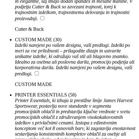
in elegantne, saj imajo dodan spandex in mešane tkanine. V
podjetju Cutter & Buck so zavezani trajnosti, torej k
trajnostnim izdelkom, trajnostnemu delovanju in trajnostni
proizvodnji.
Cutter & Buck
CUSTOM MADE
(30)
Izdelki narejeni po vašem designu, vaši predlogi. Izdelki po
meri za vse priložnosti – prilagodite dizajn in ustvarite
unikatne izdelke, ki odražajo vaš stil ali blagovno znamko.
Idealno za osebna ali poslovna darila, promocijo podjetja ali
korporativna darila. Izdelki narejeni po vašem designu, vaši
predlogi.
CUSTOM MADE
PRINTER ESSENTIALS
(58)
Printer Essentials, ki izhaja iz prestižne linije James Harvest
Sportswear, postavlja nove standarde v segmentu
promocijskih oblačil in predstavlja ključne vrednote v svetu
promocijskih oblačil z združevanjem visokokakovostnih
izdelkov s privlačnimi cenami. Izstopa z edinstvenim
konceptom več kot 8 osnovnih barv, ki zagotavlja enostavnost
sestavljanja konsistentnih kompletov oblačil za osebje ali