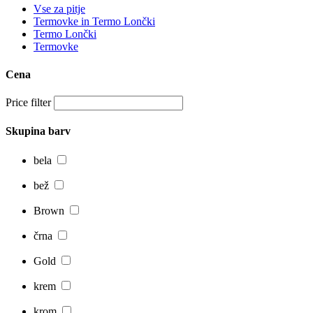
Vse za pitje
Termovke in Termo Lončki
Termo Lončki
Termovke
Cena
Price filter
Skupina barv
bela
bež
Brown
črna
Gold
krem
krom