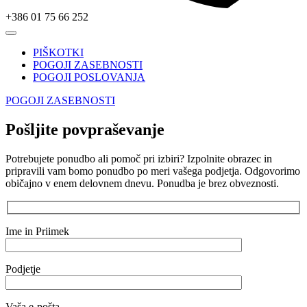
+386 01 75 66 252
PIŠKOTKI
POGOJI ZASEBNOSTI
POGOJI POSLOVANJA
POGOJI ZASEBNOSTI
Pošljite povpraševanje
Potrebujete ponudbo ali pomoč pri izbiri? Izpolnite obrazec in
pripravili vam bomo ponudbo po meri vašega podjetja. Odgovorimo
običajno v enem delovnem dnevu. Ponudba je brez obveznosti.
Ime in Priimek
Podjetje
Vaša e-pošta