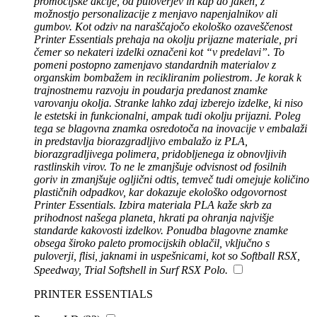
promocijske akcije, od puloverjev in kap do jaken, z
možnostjo personalizacije z menjavo napenjalnikov ali
gumbov. Kot odziv na naraščajočo ekološko ozaveščenost
Printer Essentials prehaja na okolju prijazne materiale, pri
čemer so nekateri izdelki označeni kot “v predelavi”. To
pomeni postopno zamenjavo standardnih materialov z
organskim bombažem in recikliranim poliestrom. Je korak k
trajnostnemu razvoju in poudarja predanost znamke
varovanju okolja. Stranke lahko zdaj izberejo izdelke, ki niso
le estetski in funkcionalni, ampak tudi okolju prijazni. Poleg
tega se blagovna znamka osredotoča na inovacije v embalaži
in predstavlja biorazgradljivo embalažo iz PLA,
biorazgradljivega polimera, pridobljenega iz obnovljivih
rastlinskih virov. To ne le zmanjšuje odvisnost od fosilnih
goriv in zmanjšuje ogljični odtis, temveč tudi omejuje količino
plastičnih odpadkov, kar dokazuje ekološko odgovornost
Printer Essentials. Izbira materiala PLA kaže skrb za
prihodnost našega planeta, hkrati pa ohranja najvišje
standarde kakovosti izdelkov. Ponudba blagovne znamke
obsega široko paleto promocijskih oblačil, vključno s
puloverji, flisi, jaknami in uspešnicami, kot so Softball RSX,
Speedway, Trial Softshell in Surf RSX Polo.
PRINTER ESSENTIALS