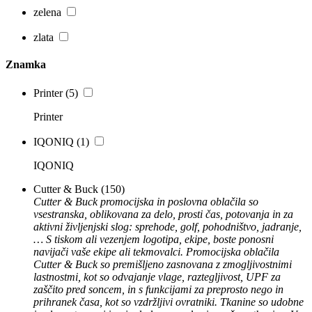
zelena
zlata
Znamka
Printer
(5)
Printer
IQONIQ
(1)
IQONIQ
Cutter & Buck
(150)
Cutter & Buck promocijska in poslovna oblačila so
vsestranska, oblikovana za delo, prosti čas, potovanja in za
aktivni življenjski slog: sprehode, golf, pohodništvo, jadranje,
… S tiskom ali vezenjem logotipa, ekipe, boste ponosni
navijači vaše ekipe ali tekmovalci. Promocijska oblačila
Cutter & Buck so premišljeno zasnovana z zmogljivostnimi
lastnostmi, kot so odvajanje vlage, raztegljivost, UPF za
zaščito pred soncem, in s funkcijami za preprosto nego in
prihranek časa, kot so vzdržljivi ovratniki. Tkanine so udobne