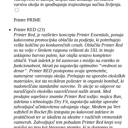
varstvu okolja in spodbujanju trajnostnega načina življenja.
Printer PRIME
Printer RED
(23)
Printer Red, je razširitev koncepta Printer Essentials, ponuja
kakovostna promocijska oblačila za podjetja, ki potrebujejo
velike količine po konkurenčnih cenah. Oblačila Printer Red
so na voljo v širokem razponu velikosti do 5XL in imajo
usklajeno barvno paleto, kar olajša sestavo kompletov
oblačil. Vsak izdelek je bil zasnovan z mislijo na estetiko in
funkcionalnost, hkrati pa zagotavlja optimalno “vrednost za
denar”. Printer RED postopoma uvaja spremembe,
namenjene varovanju okolja. Prehajajo na uporabo ekoloških
materialov, kot sta recikliran poliester in organski bombaž, ki
nadomeščata standardne surovine. Te akcije so odgovor na
naraščajočo ekološko ozaveščenost naših strank. Med
prodajne uspešnice znamke Printer Red sodijo: majica Run,
izdelana s tehnologijo Dry Fit, zagotavlja udobje uporabe
zahvaljujoč učinkovitemu odvajanju vlage. Medtem pa Vert
softshell in Rocket flis izstopata po kakovosti izdelave in
praktičnosti ter se izkažeta za idealne v različnih vremenskih
razmerah. Zahvaljujoč tem pobudam Printer Red krepi svoj
položaj na trgu kot blagovna znamka, ki je dostopna in