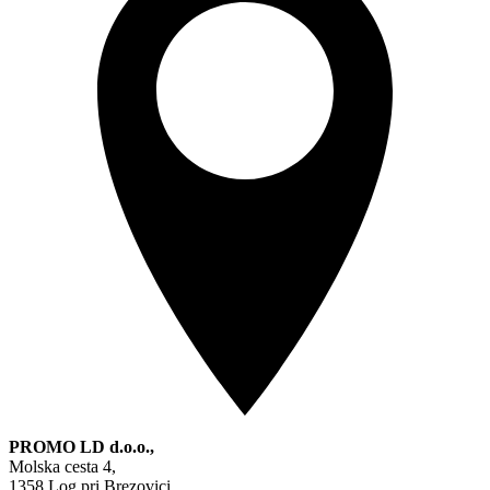
PROMO LD d.o.o.,
Molska cesta 4,
1358 Log pri Brezovici