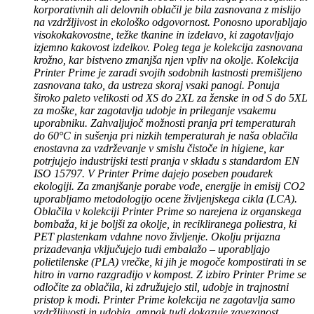
korporativnih ali delovnih oblačil je bila zasnovana z mislijo
na vzdržljivost in ekološko odgovornost. Ponosno uporabljajo
visokokakovostne, težke tkanine in izdelavo, ki zagotavljajo
izjemno kakovost izdelkov. Poleg tega je kolekcija zasnovana
krožno, kar bistveno zmanjša njen vpliv na okolje. Kolekcija
Printer Prime je zaradi svojih sodobnih lastnosti premišljeno
zasnovana tako, da ustreza skoraj vsaki panogi. Ponuja
široko paleto velikosti od XS do 2XL za ženske in od S do 5XL
za moške, kar zagotavlja udobje in prileganje vsakemu
uporabniku. Zahvaljujoč možnosti pranja pri temperaturah
do 60°C in sušenja pri nizkih temperaturah je naša oblačila
enostavna za vzdrževanje v smislu čistoče in higiene, kar
potrjujejo industrijski testi pranja v skladu s standardom EN
ISO 15797. V Printer Prime dajejo poseben poudarek
ekologiji. Za zmanjšanje porabe vode, energije in emisij CO2
uporabljamo metodologijo ocene življenjskega cikla (LCA).
Oblačila v kolekciji Printer Prime so narejena iz organskega
bombaža, ki je boljši za okolje, in recikliranega poliestra, ki
PET plastenkam vdahne novo življenje. Okolju prijazna
prizadevanja vključujejo tudi embalažo – uporabljajo
polietilenske (PLA) vrečke, ki jih je mogoče kompostirati in se
hitro in varno razgradijo v kompost. Z izbiro Printer Prime se
odločite za oblačila, ki združujejo stil, udobje in trajnostni
pristop k modi. Printer Prime kolekcija ne zagotavlja samo
vzdržljivosti in udobja, ampak tudi dokazuje zavezanost