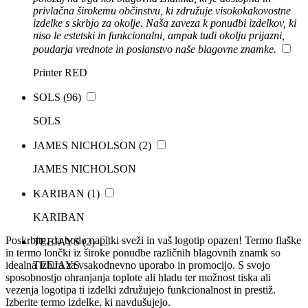
privlačna širokemu občinstvu, ki združuje visokokakovostne
izdelke s skrbjo za okolje. Naša zaveza k ponudbi izdelkov, ki
niso le estetski in funkcionalni, ampak tudi okolju prijazni,
poudarja vrednote in poslanstvo naše blagovne znamke.
Printer RED
SOLS
(96)
SOLS
JAMES NICHOLSON
(2)
JAMES NICHOLSON
KARIBAN
(1)
KARIBAN
Poskrbite, da bodo napitki sveži in vaš logotip opazen! Termo flaške
TEEJAYS
(2)
in termo lončki iz široke ponudbe različnih blagovnih znamk so
idealna izbira za vsakodnevno uporabo in promocijo. S svojo
TEEJAYS
sposobnostjo ohranjanja toplote ali hladu ter možnost tiska ali
vezenja logotipa ti izdelki združujejo funkcionalnost in prestiž.
Izberite termo izdelke, ki navdušujejo.