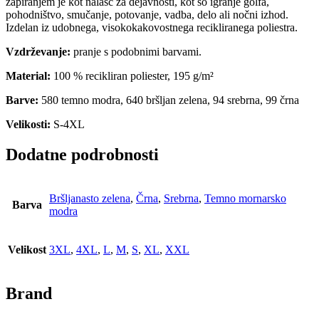
zapiranjem je kot nalašč za dejavnosti, kot so igranje golfa,
pohodništvo, smučanje, potovanje, vadba, delo ali nočni izhod.
Izdelan iz udobnega, visokokakovostnega recikliranega poliestra.
Vzdrževanje:
pranje s podobnimi barvami.
Material:
100 % recikliran poliester, 195 g/m²
Barve:
580 temno modra, 640 bršljan zelena, 94 srebrna, 99 črna
Velikosti:
S-4XL
Dodatne podrobnosti
Bršljanasto zelena
,
Črna
,
Srebrna
,
Temno mornarsko
Barva
modra
Velikost
3XL
,
4XL
,
L
,
M
,
S
,
XL
,
XXL
Brand