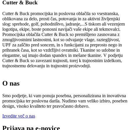
Cutter & Buck
Cutter & Buck promocijska in poslovna oblačila so vsestranska,
oblikovana za delo, prosti čas, potovanja in za aktivni življenjski
slog: sprehode, golf, pohodništvo, jadranje,...S tiskom ali vezenjem
logotipa, ekipe, boste ponosni navijači vaše ekipe ali tekmovalci.
Promocijska oblačila Cutter & Buck so premišljeno zasnovana z
zmogljivostnimi lastnostmi, kot so odvajanje vlage, raztegljivost,
UPF za zaščito pred soncem, in s funkcijami za preprosto nego in
prihranek časa, kot so vzdržljivi ovratniki. Tkanine so udobne in
elegantne, saj imajo dodan spandex in mešane tkanine. V podjetju
Cutter & Buck so zavezani trajnosti, torej k trajnostnim izdelkom,
trajnostnemu delovanju in trajnostni proizvodnji.
O nas
Smo podjetje, ki vam ponuja posebna, personalizirana in inovativna
promocijska ter poslovna darila. Nudimo vam veliko izbiro, poseben
design, visoko kvaliteto ter pravočasno dobavo.
Izvedite več o nas
Prijava na e-novice