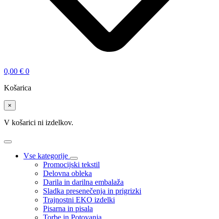
0,00
€
0
Košarica
×
V košarici ni izdelkov.
Vse kategorije
Promocijski tekstil
Delovna obleka
Darila in darilna embalaža
Sladka presenečenja in prigrizki
Trajnostni EKO izdelki
Pisarna in pisala
Torbe in Potovanja