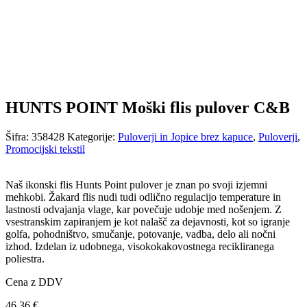
HUNTS POINT Moški flis pulover C&B
Šifra:
358428
Kategorije:
Puloverji in Jopice brez kapuce
,
Puloverji
,
Promocijski tekstil
Naš ikonski flis Hunts Point pulover je znan po svoji izjemni
mehkobi. Žakard flis nudi tudi odlično regulacijo temperature in
lastnosti odvajanja vlage, kar povečuje udobje med nošenjem. Z
vsestranskim zapiranjem je kot nalašč za dejavnosti, kot so igranje
golfa, pohodništvo, smučanje, potovanje, vadba, delo ali nočni
izhod. Izdelan iz udobnega, visokokakovostnega recikliranega
poliestra.
Cena z DDV
46,36
€