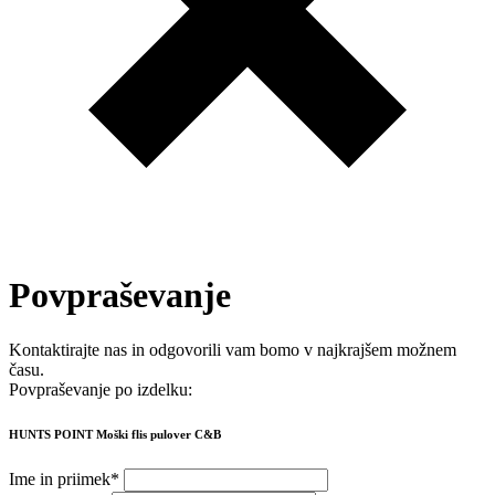
Povpraševanje
Kontaktirajte nas in odgovorili vam bomo v najkrajšem možnem
času.
Povpraševanje po izdelku:
HUNTS POINT Moški flis pulover C&B
Ime in priimek
*