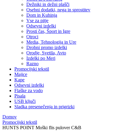
Dežniki in dežni plašči
Osebni dodatki, nega in sprostitev
Dom in Kuhinja
Vse za pitje
Odsevni izdelki
Prosti čas, Šport in Igre
Otroci
Media, Tehnologija in Ure
Drobni promo izdelki
Orodje, Svetila, Avto
Izdelki po Meri
Razno
Promocijski tekstil
Majice
Kape
Odsevni izdelki
Flaške za vodo
Pisala
USB ključi
Sladka presenečenja in prigrizki
Domov
Promocijski tekstil
HUNTS POINT Moški flis pulover C&B