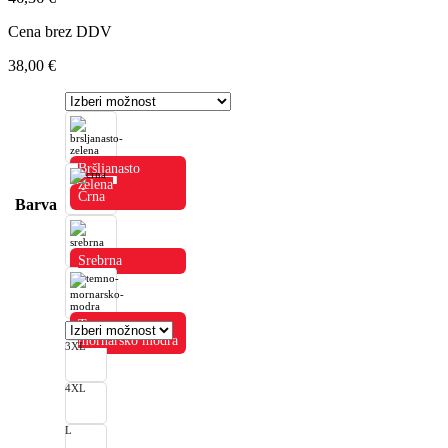
Cena brez DDV
38,00
€
Bršljanasto
zelena
Črna
Barva
Srebrna
Temno
mornarsko modra
3XL
4XL
L