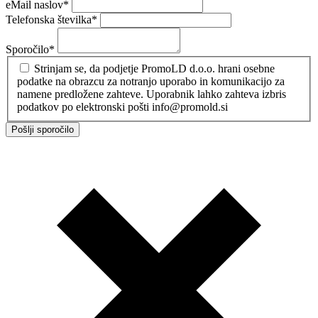
eMail naslov
*
Telefonska številka
*
Sporočilo
*
Strinjam se, da podjetje PromoLD d.o.o. hrani osebne
podatke na obrazcu za notranjo uporabo in komunikacijo za
namene predložene zahteve. Uporabnik lahko zahteva izbris
podatkov po elektronski pošti info@promold.si
Pošlji sporočilo