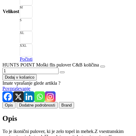
M
Velikost
S
XL
XXL
Počisti
HUNTS POINT Moški flis pulover C&B količina
Dodaj v košarico
Imate vprašanje glede artikla ?
Povpraševanje
Opis
Dodatne podrobnosti
Brand
Opis
To je ikonični pulover, ki je zelo topel in mehek.Z vsestranskim