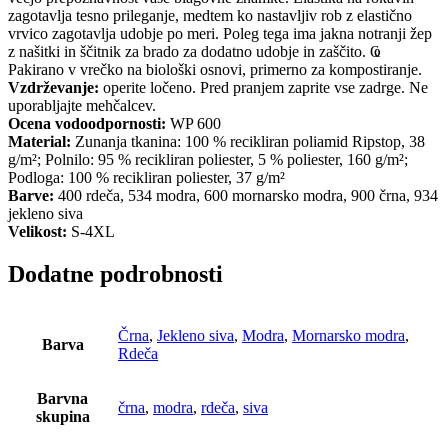
zagotavlja tesno prileganje, medtem ko nastavljiv rob z elastično
vrvico zagotavlja udobje po meri. Poleg tega ima jakna notranji žep
z našitki in ščitnik za brado za dodatno udobje in zaščito. Ҩ
Pakirano v vrečko na biološki osnovi, primerno za kompostiranje.
Vzdrževanje:
operite ločeno. Pred pranjem zaprite vse zadrge. Ne
uporabljajte mehčalcev.
Ocena vodoodpornosti:
WP 600
Material:
Zunanja tkanina: 100 % recikliran poliamid Ripstop, 38
g/m²; Polnilo: 95 % recikliran poliester, 5 % poliester, 160 g/m²;
Podloga: 100 % recikliran poliester, 37 g/m²
Barve:
400 rdeča, 534 modra, 600 mornarsko modra, 900 črna, 934
jekleno siva
Velikost:
S-4XL
Dodatne podrobnosti
Črna
,
Jekleno siva
,
Modra
,
Mornarsko modra
,
Barva
Rdeča
Barvna
črna
,
modra
,
rdeča
,
siva
skupina