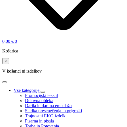
0,00
€
0
Košarica
×
V košarici ni izdelkov.
Vse kategorije
Promocijski tekstil
Delovna obleka
Darila in darilna embalaža
Sladka presenečenja in prigrizki
Trajnostni EKO izdelki
Pisarna in pisala
Torbe in Potovanja