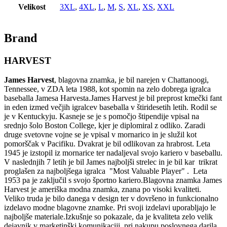
Velikost
3XL
,
4XL
,
L
,
M
,
S
,
XL
,
XS
,
XXL
Brand
HARVEST
James Harvest
, blagovna znamka, je bil narejen v Chattanoogi,
Tennessee, v ZDA leta 1988, kot spomin na zelo dobrega igralca
baseballa Jamesa Harvesta.James Harvest je bil preprost kmečki fant
in eden izmed večjih igralcev baseballa v štiridesetih letih. Rodil se
je v Kentuckyju. Kasneje se je s pomočjo štipendije vpisal na
srednjo šolo Boston College, kjer je diplomiral z odliko. Zaradi
druge svetovne vojne se je vpisal v mornarico in je služil kot
pomorščak v Pacifiku. Dvakrat je bil odlikovan za hrabrost. Leta
1945 je izstopil iz mornarice ter nadaljeval svojo kariero v baseballu.
V naslednjih 7 letih je bil James najboljši strelec in je bil kar trikrat
proglašen za najboljšega igralca "Most Valuable Player" . Leta
1953 pa je zaključil s svojo športno kariero.Blagovna znamka James
Harvest je ameriška modna znamka, znana po visoki kvaliteti.
Veliko truda je bilo danega v design ter v dovršeno in funkcionalno
izdelavo modne blagovne znamke. Pri svoji izdelavi uporabljajo le
najboljše materiale.Izkušnje so pokazale, da je kvaliteta zelo velik
dejavnik v marketinški komunikaciji, pri nakupu poslovnega darila.