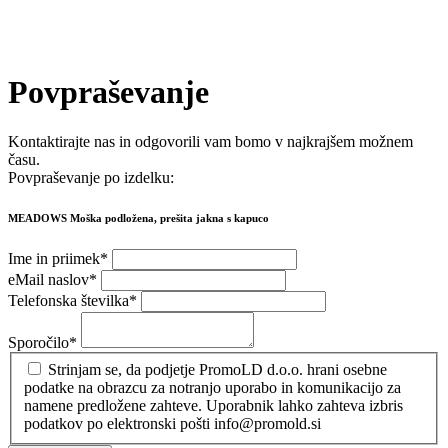
Povpraševanje
Kontaktirajte nas in odgovorili vam bomo v najkrajšem možnem
času.
Povpraševanje po izdelku:
MEADOWS Moška podložena, prešita jakna s kapuco
Ime in priimek
*
eMail naslov
*
Telefonska številka
*
Sporočilo
*
Strinjam se, da podjetje PromoLD d.o.o. hrani osebne
podatke na obrazcu za notranjo uporabo in komunikacijo za
namene predložene zahteve. Uporabnik lahko zahteva izbris
podatkov po elektronski pošti info@promold.si