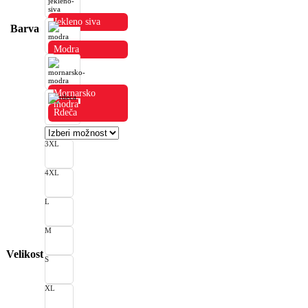
Jekleno siva
Barva
Modra
Mornarsko
modra
Rdeča
3XL
4XL
L
M
Velikost
S
XL