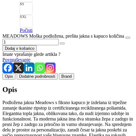
XS
XXL
Počisti
MEADOWS Moška podložena, prešita jakna s kapuco količina
Dodaj v košarico
Imate vprašanje glede artikla ?
Povpraševanje
Opis
Dodatne podrobnosti
Brand
Opis
Podložena jakna Meadows s fiksno kapuco je izdelana iz trpežne
zunanje tkanine ripstop iz certificiranega recikliranega poliamida.
Elegantna topla jakna, oblikovana tako, da nudi izjemno udobje in
funkcionalnost. Ta moderna jakna ima dva stranska žepa z zadrgo in
prsni žep z zadrgo za priročno in varno shranjevanje. Na sprednjem
delu je prostor za personalizacijo, zaradi česar ta jakna poskrbi za
večjo prepoznavnost vaše blagovne znamke. Elastika na rokavih