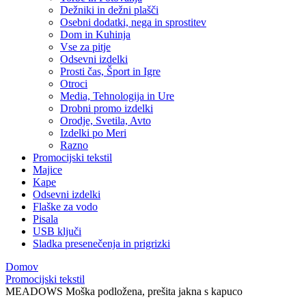
Dežniki in dežni plašči
Osebni dodatki, nega in sprostitev
Dom in Kuhinja
Vse za pitje
Odsevni izdelki
Prosti čas, Šport in Igre
Otroci
Media, Tehnologija in Ure
Drobni promo izdelki
Orodje, Svetila, Avto
Izdelki po Meri
Razno
Promocijski tekstil
Majice
Kape
Odsevni izdelki
Flaške za vodo
Pisala
USB ključi
Sladka presenečenja in prigrizki
Domov
Promocijski tekstil
MEADOWS Moška podložena, prešita jakna s kapuco