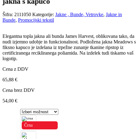
jakna s kapuco
Šifra:
2111050
Kategorije:
Jakne , Bunde, Vetrovke
,
Jakne in
Bunde
,
Promocijski tekstil
Elegantna topla jakna ali bunda James Harvest, oblikovana tako, da
nudi izjemno udobje in funkcionalnost. Podložena jakna Meadows s
fiksno kapuco je izdelana iz trpežne zunanje tkanine ripstop iz
certificiranega recikliranega poliamida. Na izdelek tudi tiskamo vaš
logotip.
Cena z DDV
65,88
€
Cena brez DDV
54,00
€
Črna