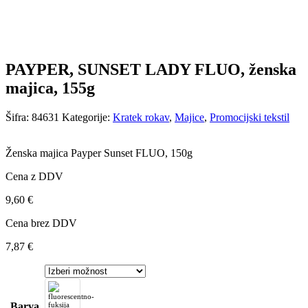
PAYPER, SUNSET LADY FLUO, ženska
majica, 155g
Šifra:
84631
Kategorije:
Kratek rokav
,
Majice
,
Promocijski tekstil
Ženska majica Payper Sunset FLUO, 150g
Cena z DDV
9,60
€
Cena brez DDV
7,87
€
Barva