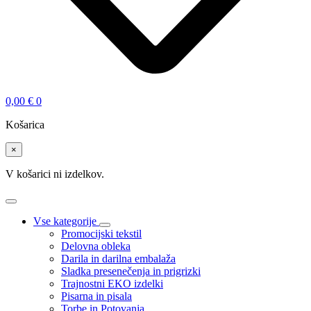
0,00
€
0
Košarica
×
V košarici ni izdelkov.
Vse kategorije
Promocijski tekstil
Delovna obleka
Darila in darilna embalaža
Sladka presenečenja in prigrizki
Trajnostni EKO izdelki
Pisarna in pisala
Torbe in Potovanja