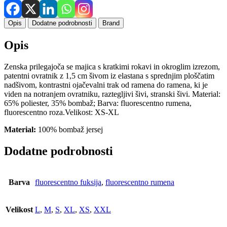
Opis
Dodatne podrobnosti
Brand
Opis
Zenska prilegajoča se majica s kratkimi rokavi in okroglim izrezom,
patentni ovratnik z 1,5 cm šivom iz elastana s sprednjim ploščatim
nadšivom, kontrastni ojačevalni trak od ramena do ramena, ki je
viden na notranjem ovratniku, raztegljivi šivi, stranski šivi. Material:
65% poliester, 35% bombaž; Barva: fluorescentno rumena,
fluorescentno roza.Velikost: XS-XL
Material:
100% bombaž jersej
Dodatne podrobnosti
Barva
fluorescentno fuksija
,
fluorescentno rumena
Velikost
L
,
M
,
S
,
XL
,
XS
,
XXL