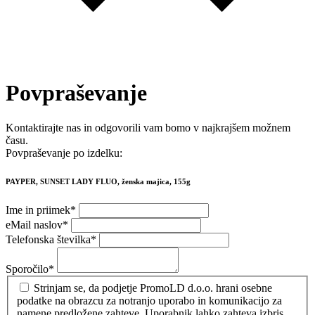
Povpraševanje
Kontaktirajte nas in odgovorili vam bomo v najkrajšem možnem
času.
Povpraševanje po izdelku:
PAYPER, SUNSET LADY FLUO, ženska majica, 155g
Ime in priimek
*
eMail naslov
*
Telefonska številka
*
Sporočilo
*
Strinjam se, da podjetje PromoLD d.o.o. hrani osebne
podatke na obrazcu za notranjo uporabo in komunikacijo za
namene predložene zahteve. Uporabnik lahko zahteva izbris