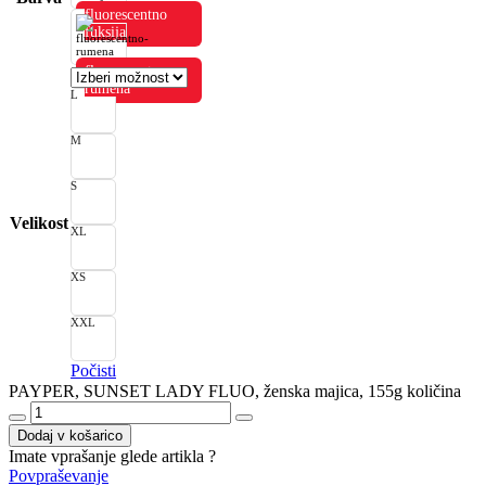
fluorescentno
fuksija
fluorescentno
rumena
L
M
S
Velikost
XL
XS
XXL
Počisti
PAYPER, SUNSET LADY FLUO, ženska majica, 155g količina
Dodaj v košarico
Imate vprašanje glede artikla ?
Povpraševanje