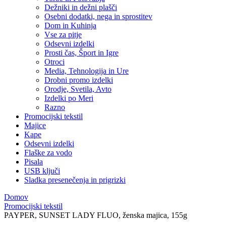
Dežniki in dežni plašči
Osebni dodatki, nega in sprostitev
Dom in Kuhinja
Vse za pitje
Odsevni izdelki
Prosti čas, Šport in Igre
Otroci
Media, Tehnologija in Ure
Drobni promo izdelki
Orodje, Svetila, Avto
Izdelki po Meri
Razno
Promocijski tekstil
Majice
Kape
Odsevni izdelki
Flaške za vodo
Pisala
USB ključi
Sladka presenečenja in prigrizki
Domov
Promocijski tekstil
PAYPER, SUNSET LADY FLUO, ženska majica, 155g