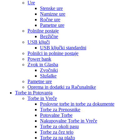
Ure
Stenske ure
Namizne ure
Ročne ure
Pametne ure
Polnilne postaje
Bezžične
USB ključi
USB ključki standardni
Polnilci in polnine postaje
Power bank
Zvok in Glasba
Zvočniki
Slušalke
Pametne ure
Oprema in dodatki za Računalnike
Torbe in Potovanja
Torbe in Vreče
Poslovne torbe in torbe za dokumente
Torbe za Prenosnike
Potovalne Torbe
Nakupovalne Torbe in Vreče
Torbe za okoli pasu
Torbe za čez telo
Torbe za na plažo