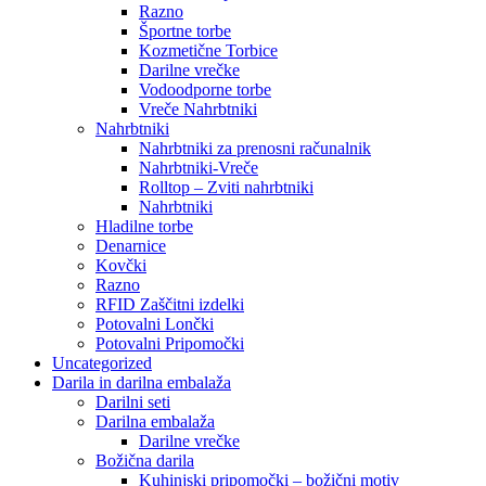
Razno
Športne torbe
Kozmetične Torbice
Darilne vrečke
Vodoodporne torbe
Vreče Nahrbtniki
Nahrbtniki
Nahrbtniki za prenosni računalnik
Nahrbtniki-Vreče
Rolltop – Zviti nahrbtniki
Nahrbtniki
Hladilne torbe
Denarnice
Kovčki
Razno
RFID Zaščitni izdelki
Potovalni Lončki
Potovalni Pripomočki
Uncategorized
Darila in darilna embalaža
Darilni seti
Darilna embalaža
Darilne vrečke
Božična darila
Kuhinjski pripomočki – božični motiv