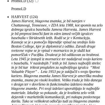
PromoLD
(32)
PromoLD
HARVEST
(124)
James Harvest, blagovna znamka, je bil narejen v
Chattanoogi, Tennessee, v ZDA leta 1988, kot spomin na zelo
dobrega igralca baseballa Jamesa Harvesta. James Harvest
je bil preprost kmečki fant in eden izmed večjih igralcev
baseballa v štiridesetih letih. Rodil se je v Kentuckyju.
Kasneje se je s pomočjo štipendije vpisal na srednjo šolo
Boston College, kjer je diplomiral z odliko. Zaradi druge
svetovne vojne se je vpisal v mornarico in je služil kot
pomorščak v Pacifiku. Dvakrat je bil odlikovan za hrabrost.
Leta 1945 je izstopil iz mornarice ter nadaljeval svojo kariero
v baseballu. V naslednjih 7 letih je bil James najboljši strelec
in je bil kar trikrat proglašen za najboljšega igralca “Most
Valuable Player” . Leta 1953 pa je zaključil s svojo športno
kariero. Blagovna znamka James Harvest je ameriška modna
znamka, znana po visoki kvaliteti. Veliko truda je bilo danega
v design ter v dovršeno in funkcionalno izdelavo modne
blagovne znamke. Pri svoji izdelavi uporabljajo le najboljše
materiale. Izkušnje so pokazale, da je kvaliteta zelo velik
dejavnik v marketinški komunikaciji, pri nakupu poslovnega
darila. Tako se velikokrat odločijo tudi za blagovno znamko