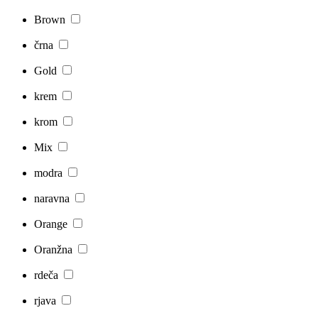
Brown
črna
Gold
krem
krom
Mix
modra
naravna
Orange
Oranžna
rdeča
rjava