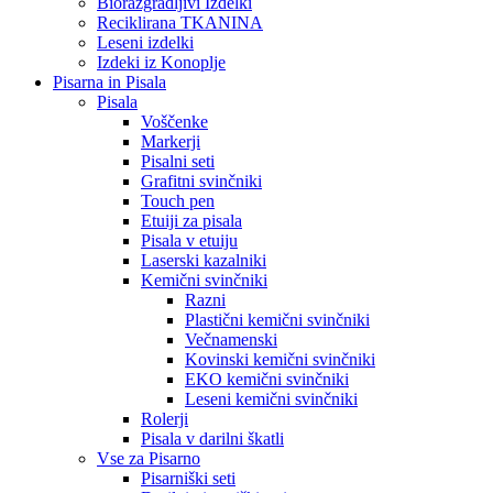
Biorazgradljivi Izdelki
Reciklirana TKANINA
Leseni izdelki
Izdeki iz Konoplje
Pisarna in Pisala
Pisala
Voščenke
Markerji
Pisalni seti
Grafitni svinčniki
Touch pen
Etuiji za pisala
Pisala v etuiju
Laserski kazalniki
Kemični svinčniki
Razni
Plastični kemični svinčniki
Večnamenski
Kovinski kemični svinčniki
EKO kemični svinčniki
Leseni kemični svinčniki
Rolerji
Pisala v darilni škatli
Vse za Pisarno
Pisarniški seti