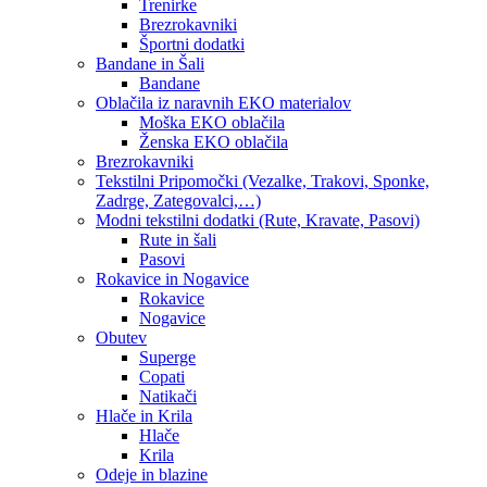
Trenirke
Brezrokavniki
Športni dodatki
Bandane in Šali
Bandane
Oblačila iz naravnih EKO materialov
Moška EKO oblačila
Ženska EKO oblačila
Brezrokavniki
Tekstilni Pripomočki (Vezalke, Trakovi, Sponke,
Zadrge, Zategovalci,…)
Modni tekstilni dodatki (Rute, Kravate, Pasovi)
Rute in šali
Pasovi
Rokavice in Nogavice
Rokavice
Nogavice
Obutev
Superge
Copati
Natikači
Hlače in Krila
Hlače
Krila
Odeje in blazine