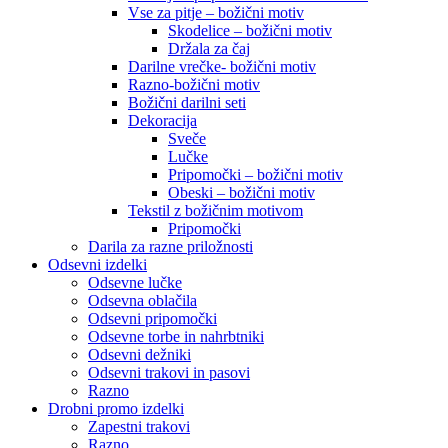
Vse za pitje – božični motiv
Skodelice – božični motiv
Držala za čaj
Darilne vrečke- božični motiv
Razno-božični motiv
Božični darilni seti
Dekoracija
Sveče
Lučke
Pripomočki – božični motiv
Obeski – božični motiv
Tekstil z božičnim motivom
Pripomočki
Darila za razne priložnosti
Odsevni izdelki
Odsevne lučke
Odsevna oblačila
Odsevni pripomočki
Odsevne torbe in nahrbtniki
Odsevni dežniki
Odsevni trakovi in pasovi
Razno
Drobni promo izdelki
Zapestni trakovi
Razno