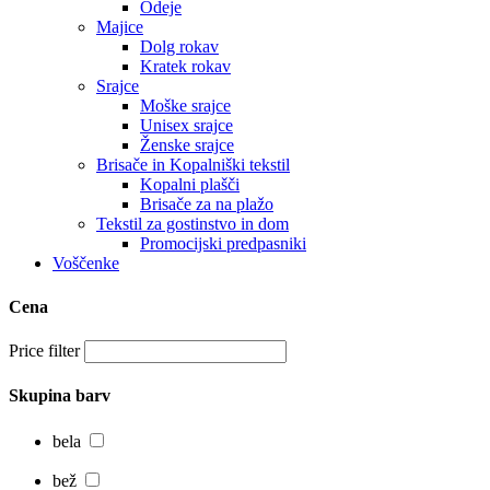
Odeje
Majice
Dolg rokav
Kratek rokav
Srajce
Moške srajce
Unisex srajce
Ženske srajce
Brisače in Kopalniški tekstil
Kopalni plašči
Brisače za na plažo
Tekstil za gostinstvo in dom
Promocijski predpasniki
Voščenke
Cena
Price filter
Skupina barv
bela
bež