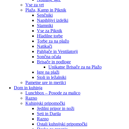
Vse za vrt
Plaža, Kamp in Piknik
Senčniki
Napihljivi izdelki
Slamniki
Vse za Piknik
Hladilne torbe
Torbe za na plažo
Natikači
Pahljače in Ventilatorji
Sončna očala
Brisače in podloge
Unikatne Brisače za na Plažo
Igre na plaži
Stoli in ležalniki
Pametne ure in merilci
Dom in kuhinja
Lunchbox – Posode za malico
Razno
Kuhinjski pripomočki
Jedilni pripor in noži
Seti in Darila
Razno
Ostali kuhnijski pripomočki