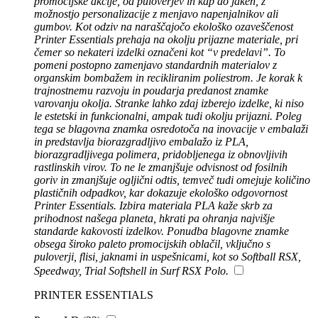
promocijske akcije, od puloverjev in kap do jaken, z
možnostjo personalizacije z menjavo napenjalnikov ali
gumbov. Kot odziv na naraščajočo ekološko ozaveščenost
Printer Essentials prehaja na okolju prijazne materiale, pri
čemer so nekateri izdelki označeni kot “v predelavi”. To
pomeni postopno zamenjavo standardnih materialov z
organskim bombažem in recikliranim poliestrom. Je korak k
trajnostnemu razvoju in poudarja predanost znamke
varovanju okolja. Stranke lahko zdaj izberejo izdelke, ki niso
le estetski in funkcionalni, ampak tudi okolju prijazni. Poleg
tega se blagovna znamka osredotoča na inovacije v embalaži
in predstavlja biorazgradljivo embalažo iz PLA,
biorazgradljivega polimera, pridobljenega iz obnovljivih
rastlinskih virov. To ne le zmanjšuje odvisnost od fosilnih
goriv in zmanjšuje ogljični odtis, temveč tudi omejuje količino
plastičnih odpadkov, kar dokazuje ekološko odgovornost
Printer Essentials. Izbira materiala PLA kaže skrb za
prihodnost našega planeta, hkrati pa ohranja najvišje
standarde kakovosti izdelkov. Ponudba blagovne znamke
obsega široko paleto promocijskih oblačil, vključno s
puloverji, flisi, jaknami in uspešnicami, kot so Softball RSX,
Speedway, Trial Softshell in Surf RSX Polo.
PRINTER ESSENTIALS