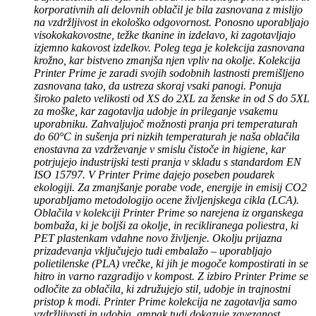
korporativnih ali delovnih oblačil je bila zasnovana z mislijo
na vzdržljivost in ekološko odgovornost. Ponosno uporabljajo
visokokakovostne, težke tkanine in izdelavo, ki zagotavljajo
izjemno kakovost izdelkov. Poleg tega je kolekcija zasnovana
krožno, kar bistveno zmanjša njen vpliv na okolje. Kolekcija
Printer Prime je zaradi svojih sodobnih lastnosti premišljeno
zasnovana tako, da ustreza skoraj vsaki panogi. Ponuja
široko paleto velikosti od XS do 2XL za ženske in od S do 5XL
za moške, kar zagotavlja udobje in prileganje vsakemu
uporabniku. Zahvaljujoč možnosti pranja pri temperaturah
do 60°C in sušenja pri nizkih temperaturah je naša oblačila
enostavna za vzdrževanje v smislu čistoče in higiene, kar
potrjujejo industrijski testi pranja v skladu s standardom EN
ISO 15797. V Printer Prime dajejo poseben poudarek
ekologiji. Za zmanjšanje porabe vode, energije in emisij CO2
uporabljamo metodologijo ocene življenjskega cikla (LCA).
Oblačila v kolekciji Printer Prime so narejena iz organskega
bombaža, ki je boljši za okolje, in recikliranega poliestra, ki
PET plastenkam vdahne novo življenje. Okolju prijazna
prizadevanja vključujejo tudi embalažo – uporabljajo
polietilenske (PLA) vrečke, ki jih je mogoče kompostirati in se
hitro in varno razgradijo v kompost. Z izbiro Printer Prime se
odločite za oblačila, ki združujejo stil, udobje in trajnostni
pristop k modi. Printer Prime kolekcija ne zagotavlja samo
vzdržljivosti in udobja, ampak tudi dokazuje zavezanost