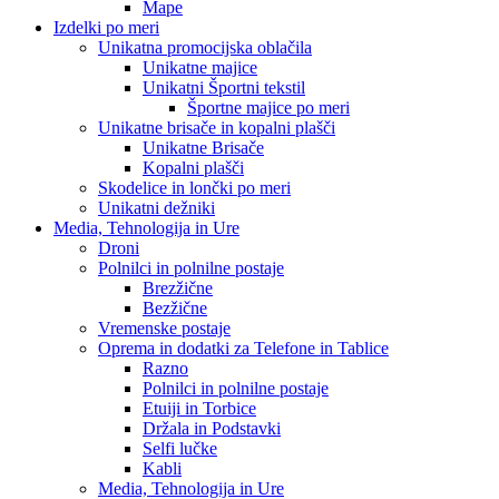
Mape
Izdelki po meri
Unikatna promocijska oblačila
Unikatne majice
Unikatni Športni tekstil
Športne majice po meri
Unikatne brisače in kopalni plašči
Unikatne Brisače
Kopalni plašči
Skodelice in lončki po meri
Unikatni dežniki
Media, Tehnologija in Ure
Droni
Polnilci in polnilne postaje
Brezžične
Bezžične
Vremenske postaje
Oprema in dodatki za Telefone in Tablice
Razno
Polnilci in polnilne postaje
Etuiji in Torbice
Držala in Podstavki
Selfi lučke
Kabli
Media, Tehnologija in Ure