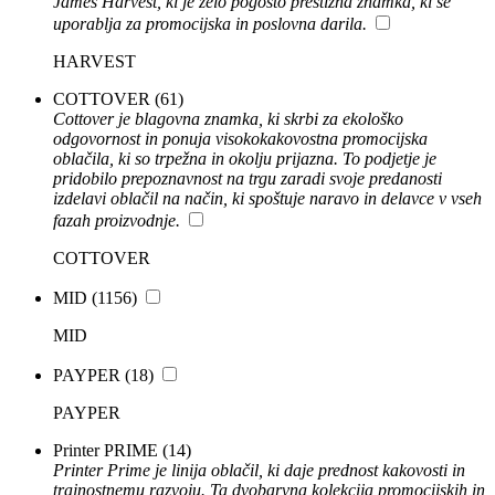
James Harvest, ki je zelo pogosto prestižna znamka, ki se
uporablja za promocijska in poslovna darila.
HARVEST
COTTOVER
(61)
Cottover je blagovna znamka, ki skrbi za ekološko
odgovornost in ponuja visokokakovostna promocijska
oblačila, ki so trpežna in okolju prijazna. To podjetje je
pridobilo prepoznavnost na trgu zaradi svoje predanosti
izdelavi oblačil na način, ki spoštuje naravo in delavce v vseh
fazah proizvodnje.
COTTOVER
MID
(1156)
MID
PAYPER
(18)
PAYPER
Printer PRIME
(14)
Printer Prime je linija oblačil, ki daje prednost kakovosti in
trajnostnemu razvoju. Ta dvobarvna kolekcija promocijskih in