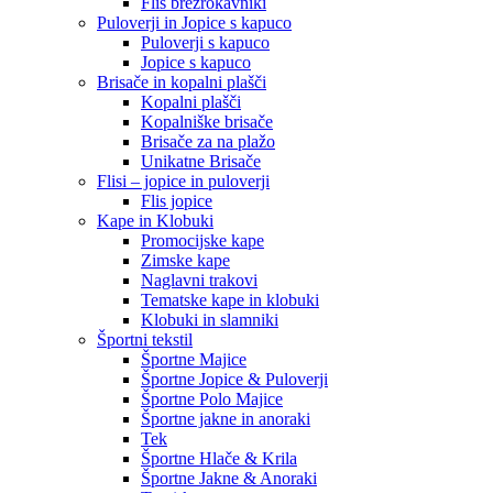
Flis brezrokavniki
Puloverji in Jopice s kapuco
Puloverji s kapuco
Jopice s kapuco
Brisače in kopalni plašči
Kopalni plašči
Kopalniške brisače
Brisače za na plažo
Unikatne Brisače
Flisi – jopice in puloverji
Flis jopice
Kape in Klobuki
Promocijske kape
Zimske kape
Naglavni trakovi
Tematske kape in klobuki
Klobuki in slamniki
Športni tekstil
Športne Majice
Športne Jopice & Puloverji
Športne Polo Majice
Športne jakne in anoraki
Tek
Športne Hlače & Krila
Športne Jakne & Anoraki