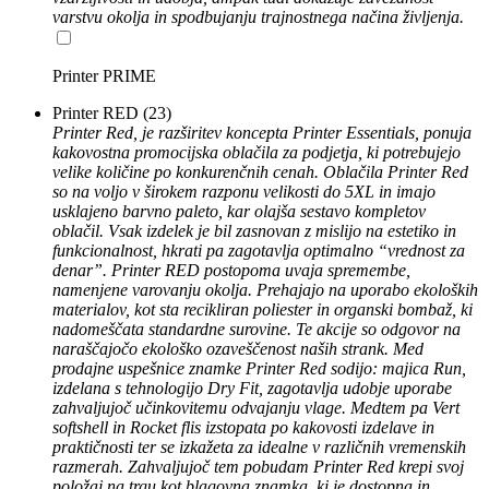
varstvu okolja in spodbujanju trajnostnega načina življenja.
Printer PRIME
Printer RED
(23)
Printer Red, je razširitev koncepta Printer Essentials, ponuja
kakovostna promocijska oblačila za podjetja, ki potrebujejo
velike količine po konkurenčnih cenah. Oblačila Printer Red
so na voljo v širokem razponu velikosti do 5XL in imajo
usklajeno barvno paleto, kar olajša sestavo kompletov
oblačil. Vsak izdelek je bil zasnovan z mislijo na estetiko in
funkcionalnost, hkrati pa zagotavlja optimalno “vrednost za
denar”. Printer RED postopoma uvaja spremembe,
namenjene varovanju okolja. Prehajajo na uporabo ekoloških
materialov, kot sta recikliran poliester in organski bombaž, ki
nadomeščata standardne surovine. Te akcije so odgovor na
naraščajočo ekološko ozaveščenost naših strank. Med
prodajne uspešnice znamke Printer Red sodijo: majica Run,
izdelana s tehnologijo Dry Fit, zagotavlja udobje uporabe
zahvaljujoč učinkovitemu odvajanju vlage. Medtem pa Vert
softshell in Rocket flis izstopata po kakovosti izdelave in
praktičnosti ter se izkažeta za idealne v različnih vremenskih
razmerah. Zahvaljujoč tem pobudam Printer Red krepi svoj
položaj na trgu kot blagovna znamka, ki je dostopna in