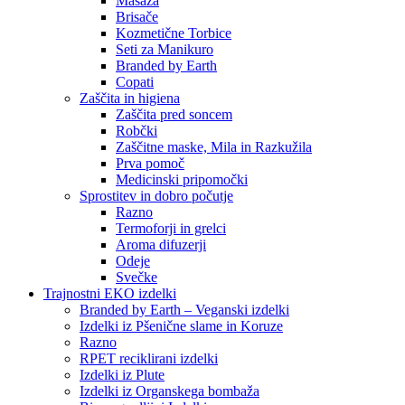
Masaža
Brisače
Kozmetične Torbice
Seti za Manikuro
Branded by Earth
Copati
Zaščita in higiena
Zaščita pred soncem
Robčki
Zaščitne maske, Mila in Razkužila
Prva pomoč
Medicinski pripomočki
Sprostitev in dobro počutje
Razno
Termoforji in grelci
Aroma difuzerji
Odeje
Svečke
Trajnostni EKO izdelki
Branded by Earth – Veganski izdelki
Izdelki iz Pšenične slame in Koruze
Razno
RPET reciklirani izdelki
Izdelki iz Plute
Izdelki iz Organskega bombaža