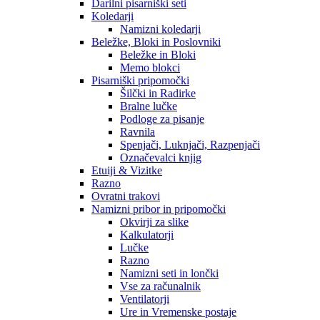
Darilni pisarniški seti
Koledarji
Namizni koledarji
Beležke, Bloki in Poslovniki
Beležke in Bloki
Memo blokci
Pisarniški pripomočki
Šilčki in Radirke
Bralne lučke
Podloge za pisanje
Ravnila
Spenjači, Luknjači, Razpenjači
Označevalci knjig
Etuiji & Vizitke
Razno
Ovratni trakovi
Namizni pribor in pripomočki
Okvirji za slike
Kalkulatorji
Lučke
Razno
Namizni seti in lončki
Vse za računalnik
Ventilatorji
Ure in Vremenske postaje