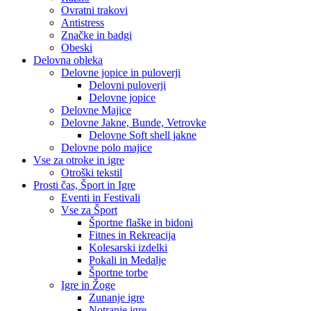
Ovratni trakovi
Antistress
Značke in badgi
Obeski
Delovna obleka
Delovne jopice in puloverji
Delovni puloverji
Delovne jopice
Delovne Majice
Delovne Jakne, Bunde, Vetrovke
Delovne Soft shell jakne
Delovne polo majice
Vse za otroke in igre
Otroški tekstil
Prosti čas, Šport in Igre
Eventi in Festivali
Vse za Šport
Športne flaške in bidoni
Fitnes in Rekreacija
Kolesarski izdelki
Pokali in Medalje
Športne torbe
Igre in Žoge
Zunanje igre
Notranje igre