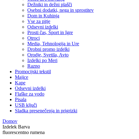
Dežniki in dežni plašči
Osebni dodatki, nega in sprostitev
Dom in Kuhinja
Vse za pitje
Odsevni izdelki
Prosti čas, Šport in Igre
Otroci
Media, Tehnologija in Ure
Drobni promo izdelki
Orodje, Svetila, Avto
Izdelki po Meri
Razno
Promocijski tekstil
Majice
Kape
Odsevni izdelki
Flaške za vodo
Pisala
USB ključi
Sladka presenečenja in prigrizki
Domov
Izdelek Barva
fluorescentno rumena