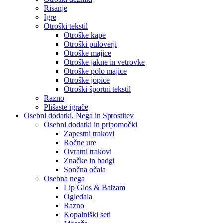
Risanje
Igre
Otroški tekstil
Otroške kape
Otroški puloverji
Otroške majice
Otroške jakne in vetrovke
Otroške polo majice
Otroške jopice
Otroški športni tekstil
Razno
Plišaste igrače
Osebni dodatki, Nega in Sprostitev
Osebni dodatki in pripomočki
Zapestni trakovi
Ročne ure
Ovratni trakovi
Značke in badgi
Sončna očala
Osebna nega
Lip Glos & Balzam
Ogledala
Razno
Kopalniški seti