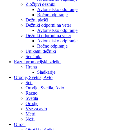
Zložljivi dežniki
Avtomatsko odpiranje
Ročno odpiranje
Dežni plašči
Dežniki odporni na veter
Avtomatsko odpiranje
Dežniki odproni na veter
Avtomatsko odpiranje
Ročno odpiranje
Unikatni dežniki
Senčniki
Razni promocijski izdelki
Hrana
Sladkarije
Orodje, Svetila, Avto
Seti
Orodje, Svetila, Avto
Razno
Svetila
Orodje
Vse za avto
Metri
Noži
Otroci
Otroški dežniki