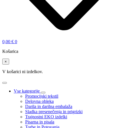
0,00
€
0
Košarica
×
V košarici ni izdelkov.
Vse kategorije
Promocijski tekstil
Delovna obleka
Darila in darilna embalaža
Sladka presenečenja in prigrizki
Trajnostni EKO izdelki
Pisarna in pisala
Torbe in Potovanja