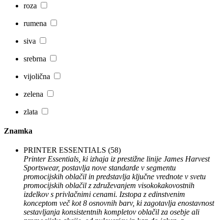
roza
rumena
siva
srebrna
vijolična
zelena
zlata
Znamka
PRINTER ESSENTIALS
(58)
Printer Essentials, ki izhaja iz prestižne linije James Harvest
Sportswear, postavlja nove standarde v segmentu
promocijskih oblačil in predstavlja ključne vrednote v svetu
promocijskih oblačil z združevanjem visokokakovostnih
izdelkov s privlačnimi cenami. Izstopa z edinstvenim
konceptom več kot 8 osnovnih barv, ki zagotavlja enostavnost
sestavljanja konsistentnih kompletov oblačil za osebje ali