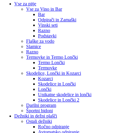
Vse za pitje
Vse za Vino in Bar
Bar
Odpirači in Zamaški
Vinski seti
Razno
Podstavki
Flaške za vodo
Slamice
Razno
Termovke in Termo Lončki
Termo Lončki
Termovke
Skodelice, Lončki in Kozarci
Kozarci
Skodelice in Lončki
Lončki
Unikatne skodelice in lončki
Skodelice in Lončki 2
Darilni program
Športni bidoni
Dežniki in dežni plašči
Ostali dežniki
Ročno odpiranje
Avtomatsko odpiranje