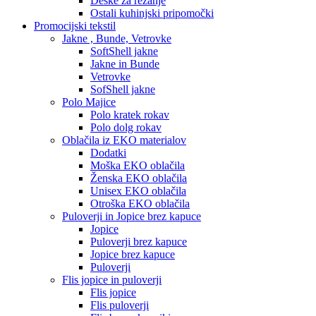
Deske za rezanje
Ostali kuhinjski pripomočki
Promocijski tekstil
Jakne , Bunde, Vetrovke
SoftShell jakne
Jakne in Bunde
Vetrovke
SofShell jakne
Polo Majice
Polo kratek rokav
Polo dolg rokav
Oblačila iz EKO materialov
Dodatki
Moška EKO oblačila
Ženska EKO oblačila
Unisex EKO oblačila
Otroška EKO oblačila
Puloverji in Jopice brez kapuce
Jopice
Puloverji brez kapuce
Jopice brez kapuce
Puloverji
Flis jopice in puloverji
Flis jopice
Flis puloverji