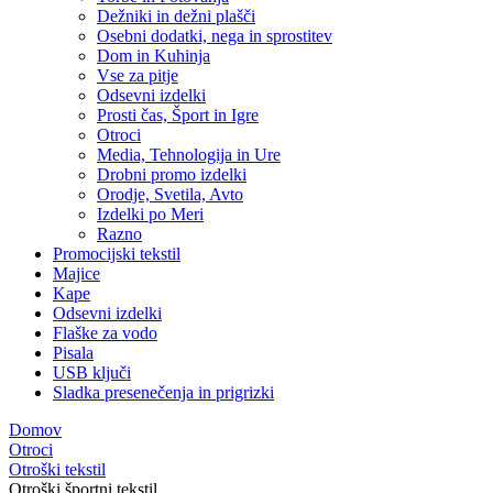
Dežniki in dežni plašči
Osebni dodatki, nega in sprostitev
Dom in Kuhinja
Vse za pitje
Odsevni izdelki
Prosti čas, Šport in Igre
Otroci
Media, Tehnologija in Ure
Drobni promo izdelki
Orodje, Svetila, Avto
Izdelki po Meri
Razno
Promocijski tekstil
Majice
Kape
Odsevni izdelki
Flaške za vodo
Pisala
USB ključi
Sladka presenečenja in prigrizki
Domov
Otroci
Otroški tekstil
Otroški športni tekstil