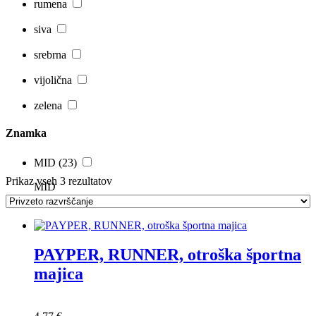
rumena
siva
srebrna
vijolična
zelena
Znamka
MID
(23)
Prikaz vseh 3 rezultatov
MID
PAYPER, RUNNER, otroška športna
majica