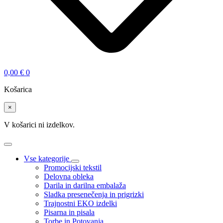
0,00
€
0
Košarica
×
V košarici ni izdelkov.
Vse kategorije
Promocijski tekstil
Delovna obleka
Darila in darilna embalaža
Sladka presenečenja in prigrizki
Trajnostni EKO izdelki
Pisarna in pisala
Torbe in Potovanja