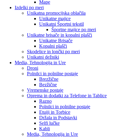
Mape
Izdelki po meri
Unikatna promocijska oblačila
Unikatne majice
Unikatni Športni tekstil
Športne majice po meri
Unikatne brisače in kopalni plašči
Unikatne Brisače
Kopalni plašči
Skodelice in lončki po meri
Unikatni dežniki
Media, Tehnologija in Ure
Droni
Polnilci in polnilne postaje
Brezžične
Bezžične
Vremenske postaje
Oprema in dodatki za Telefone in Tablice
Razno
Polnilci in polnilne postaje
Etuiji in Torbice
Držala in Podstavki
Selfi lučke
Kabli
Media, Tehnologija in Ure