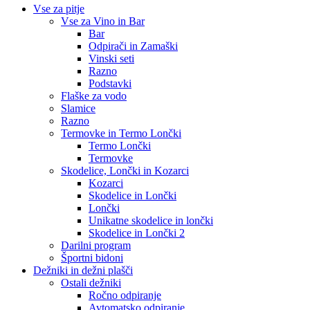
Vse za pitje
Vse za Vino in Bar
Bar
Odpirači in Zamaški
Vinski seti
Razno
Podstavki
Flaške za vodo
Slamice
Razno
Termovke in Termo Lončki
Termo Lončki
Termovke
Skodelice, Lončki in Kozarci
Kozarci
Skodelice in Lončki
Lončki
Unikatne skodelice in lončki
Skodelice in Lončki 2
Darilni program
Športni bidoni
Dežniki in dežni plašči
Ostali dežniki
Ročno odpiranje
Avtomatsko odpiranje