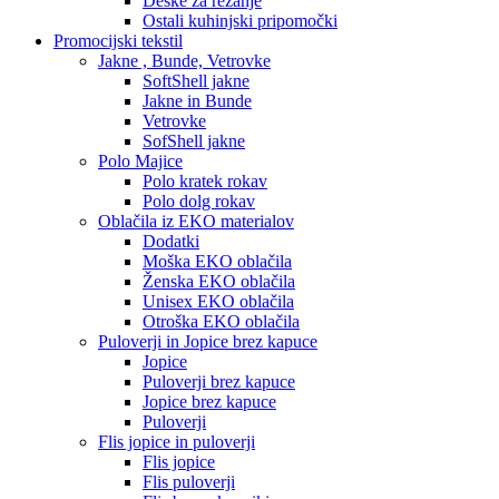
Deske za rezanje
Ostali kuhinjski pripomočki
Promocijski tekstil
Jakne , Bunde, Vetrovke
SoftShell jakne
Jakne in Bunde
Vetrovke
SofShell jakne
Polo Majice
Polo kratek rokav
Polo dolg rokav
Oblačila iz EKO materialov
Dodatki
Moška EKO oblačila
Ženska EKO oblačila
Unisex EKO oblačila
Otroška EKO oblačila
Puloverji in Jopice brez kapuce
Jopice
Puloverji brez kapuce
Jopice brez kapuce
Puloverji
Flis jopice in puloverji
Flis jopice
Flis puloverji