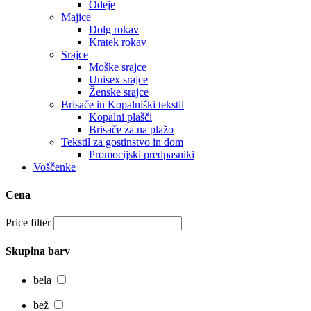
Odeje
Majice
Dolg rokav
Kratek rokav
Srajce
Moške srajce
Unisex srajce
Ženske srajce
Brisače in Kopalniški tekstil
Kopalni plašči
Brisače za na plažo
Tekstil za gostinstvo in dom
Promocijski predpasniki
Voščenke
Cena
Price filter
Skupina barv
bela
bež