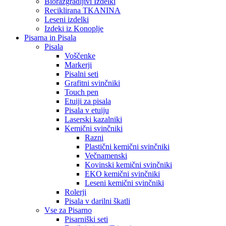
Biorazgradljivi Izdelki
Reciklirana TKANINA
Leseni izdelki
Izdeki iz Konoplje
Pisarna in Pisala
Pisala
Voščenke
Markerji
Pisalni seti
Grafitni svinčniki
Touch pen
Etuiji za pisala
Pisala v etuiju
Laserski kazalniki
Kemični svinčniki
Razni
Plastični kemični svinčniki
Večnamenski
Kovinski kemični svinčniki
EKO kemični svinčniki
Leseni kemični svinčniki
Rolerji
Pisala v darilni škatli
Vse za Pisarno
Pisarniški seti