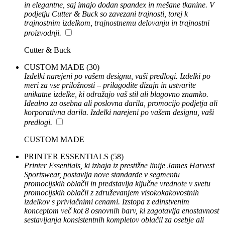
in elegantne, saj imajo dodan spandex in mešane tkanine. V
podjetju Cutter & Buck so zavezani trajnosti, torej k
trajnostnim izdelkom, trajnostnemu delovanju in trajnostni
proizvodnji.
Cutter & Buck
CUSTOM MADE
(30)
Izdelki narejeni po vašem designu, vaši predlogi. Izdelki po
meri za vse priložnosti – prilagodite dizajn in ustvarite
unikatne izdelke, ki odražajo vaš stil ali blagovno znamko.
Idealno za osebna ali poslovna darila, promocijo podjetja ali
korporativna darila. Izdelki narejeni po vašem designu, vaši
predlogi.
CUSTOM MADE
PRINTER ESSENTIALS
(58)
Printer Essentials, ki izhaja iz prestižne linije James Harvest
Sportswear, postavlja nove standarde v segmentu
promocijskih oblačil in predstavlja ključne vrednote v svetu
promocijskih oblačil z združevanjem visokokakovostnih
izdelkov s privlačnimi cenami. Izstopa z edinstvenim
konceptom več kot 8 osnovnih barv, ki zagotavlja enostavnost
sestavljanja konsistentnih kompletov oblačil za osebje ali