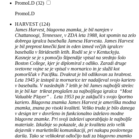
PromoLD
(32)
PromoLD
HARVEST
(124)
James Harvest, blagovna znamka, je bil narejen v
Chattanoogi, Tennessee, v ZDA leta 1988, kot spomin na zelo
dobrega igralca baseballa Jamesa Harvesta. James Harvest
je bil preprost kmečki fant in eden izmed večjih igralcev
baseballa v štiridesetih letih. Rodil se je v Kentuckyju.
Kasneje se je s pomočjo štipendije vpisal na srednjo šolo
Boston College, kjer je diplomiral z odliko. Zaradi druge
svetovne vojne se je vpisal v mornarico in je služil kot
pomorščak v Pacifiku. Dvakrat je bil odlikovan za hrabrost.
Leta 1945 je izstopil iz mornarice ter nadaljeval svojo kariero
v baseballu. V naslednjih 7 letih je bil James najboljši strelec
in je bil kar trikrat proglašen za najboljšega igralca “Most
Valuable Player” . Leta 1953 pa je zaključil s svojo športno
kariero. Blagovna znamka James Harvest je ameriška modna
znamka, znana po visoki kvaliteti. Veliko truda je bilo danega
v design ter v dovršeno in funkcionalno izdelavo modne
blagovne znamke. Pri svoji izdelavi uporabljajo le najboljše
materiale. Izkušnje so pokazale, da je kvaliteta zelo velik
dejavnik v marketinški komunikaciji, pri nakupu poslovnega
darila. Tako se velikokrat odločijo tudi za blagovno znamko