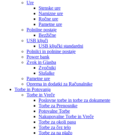
Ure
Stenske ure
Namizne ure
Ročne ure
Pametne ure
Polnilne postaje
Bezžične
USB ključi
USB ključki standardni
Polnilci in polnine postaje
Power bank
Zvok in Glasba
Zvočniki
Slušalke
Pametne ure
Oprema in dodatki za Računalnike
Torbe in Potovanja
Torbe in Vreče
Poslovne torbe in torbe za dokumente
Torbe za Prenosnike
Potovalne Torbe
Nakupovalne Torbe in Vreče
Torbe za okoli pasu
Torbe za čez telo
Torbe za na plažo