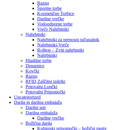
Razno
Športne torbe
Kozmetične Torbice
Darilne vrečke
Vodoodporne torbe
Vreče Nahrbtniki
Nahrbtniki
Nahrbtniki za prenosni računalnik
Nahrbtniki-Vreče
Rolltop – Zviti nahrbtniki
Nahrbtniki
Hladilne torbe
Denarnice
Kovčki
Razno
RFID Zaščitni izdelki
Potovalni Lončki
Potovalni Pripomočki
Uncategorized
Darila in darilna embalaža
Darilni seti
Darilna embalaža
Darilne vrečke
Božična darila
Kuhinjski pripomočki – božični motiv