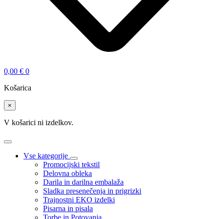
0,00
€
0
Košarica
×
V košarici ni izdelkov.
Vse kategorije
Promocijski tekstil
Delovna obleka
Darila in darilna embalaža
Sladka presenečenja in prigrizki
Trajnostni EKO izdelki
Pisarna in pisala
Torbe in Potovanja