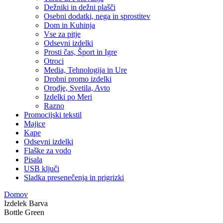
Dežniki in dežni plašči
Osebni dodatki, nega in sprostitev
Dom in Kuhinja
Vse za pitje
Odsevni izdelki
Prosti čas, Šport in Igre
Otroci
Media, Tehnologija in Ure
Drobni promo izdelki
Orodje, Svetila, Avto
Izdelki po Meri
Razno
Promocijski tekstil
Majice
Kape
Odsevni izdelki
Flaške za vodo
Pisala
USB ključi
Sladka presenečenja in prigrizki
Domov
Izdelek Barva
Bottle Green