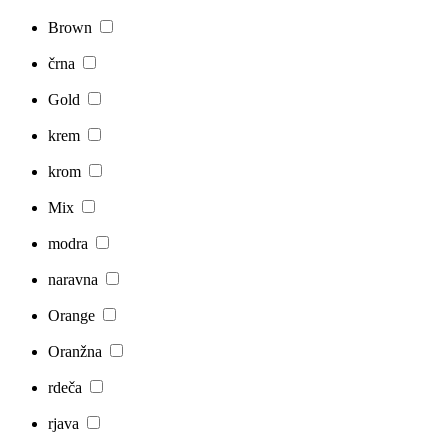
Brown
črna
Gold
krem
krom
Mix
modra
naravna
Orange
Oranžna
rdeča
rjava