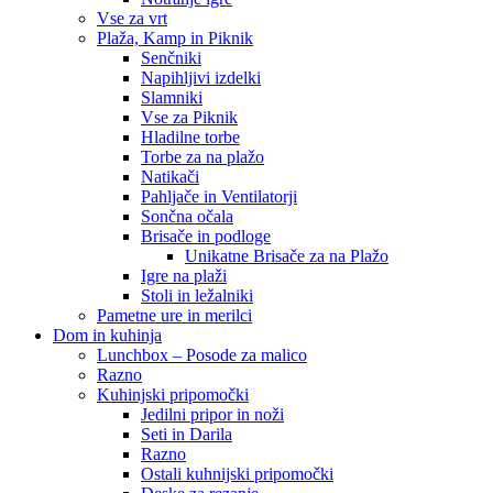
Vse za vrt
Plaža, Kamp in Piknik
Senčniki
Napihljivi izdelki
Slamniki
Vse za Piknik
Hladilne torbe
Torbe za na plažo
Natikači
Pahljače in Ventilatorji
Sončna očala
Brisače in podloge
Unikatne Brisače za na Plažo
Igre na plaži
Stoli in ležalniki
Pametne ure in merilci
Dom in kuhinja
Lunchbox – Posode za malico
Razno
Kuhinjski pripomočki
Jedilni pripor in noži
Seti in Darila
Razno
Ostali kuhnijski pripomočki