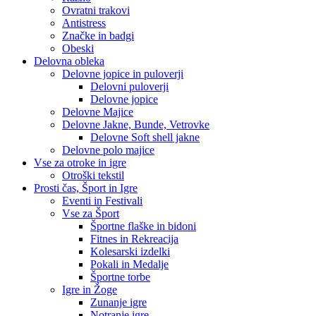
Ovratni trakovi
Antistress
Značke in badgi
Obeski
Delovna obleka
Delovne jopice in puloverji
Delovni puloverji
Delovne jopice
Delovne Majice
Delovne Jakne, Bunde, Vetrovke
Delovne Soft shell jakne
Delovne polo majice
Vse za otroke in igre
Otroški tekstil
Prosti čas, Šport in Igre
Eventi in Festivali
Vse za Šport
Športne flaške in bidoni
Fitnes in Rekreacija
Kolesarski izdelki
Pokali in Medalje
Športne torbe
Igre in Žoge
Zunanje igre
Notranje igre