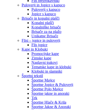
Flis brezrokavniki
Puloverji in Jopice s kapuco
Puloverji s kapuco
Jopice s kapuco
Brisače in kopalni plašči
Kopalni plašči
Kopalniške brisače
Brisače za na plažo
Unikatne Brisače
Flisi – jopice in puloverji
Flis jopice
Kape in Klobuki
Promocijske kape
Zimske kape
Naglavni trakovi
Tematske kape in klobuki
Klobuki in slamniki
Športni tekstil
Športne Majice
Športne Jopice & Puloverji
Športne Polo Majice
Športne jakne in anoraki
Tek
Športne Hlače & Krila
Športne Jakne & Anoraki