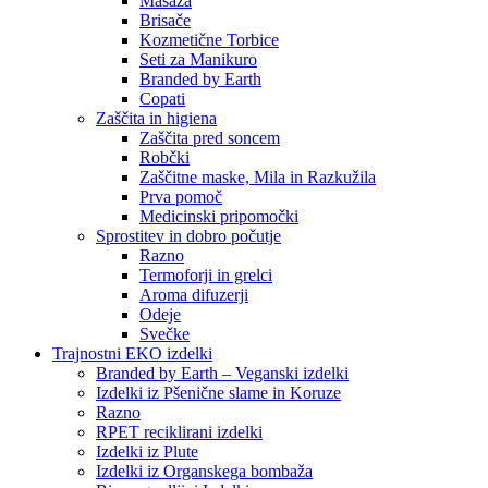
Masaža
Brisače
Kozmetične Torbice
Seti za Manikuro
Branded by Earth
Copati
Zaščita in higiena
Zaščita pred soncem
Robčki
Zaščitne maske, Mila in Razkužila
Prva pomoč
Medicinski pripomočki
Sprostitev in dobro počutje
Razno
Termoforji in grelci
Aroma difuzerji
Odeje
Svečke
Trajnostni EKO izdelki
Branded by Earth – Veganski izdelki
Izdelki iz Pšenične slame in Koruze
Razno
RPET reciklirani izdelki
Izdelki iz Plute
Izdelki iz Organskega bombaža