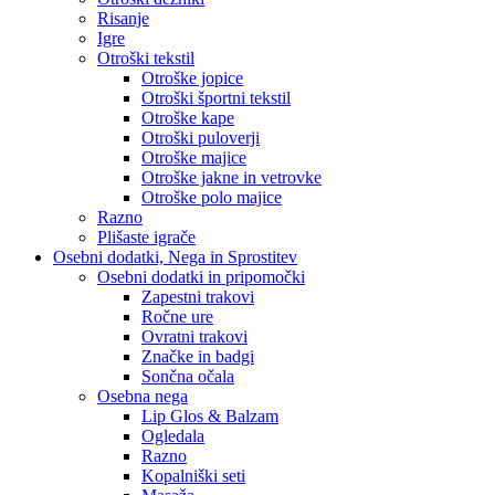
Risanje
Igre
Otroški tekstil
Otroške jopice
Otroški športni tekstil
Otroške kape
Otroški puloverji
Otroške majice
Otroške jakne in vetrovke
Otroške polo majice
Razno
Plišaste igrače
Osebni dodatki, Nega in Sprostitev
Osebni dodatki in pripomočki
Zapestni trakovi
Ročne ure
Ovratni trakovi
Značke in badgi
Sončna očala
Osebna nega
Lip Glos & Balzam
Ogledala
Razno
Kopalniški seti