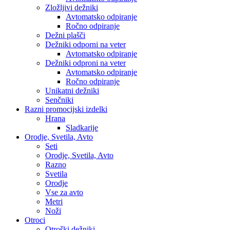
Zložljivi dežniki
Avtomatsko odpiranje
Ročno odpiranje
Dežni plašči
Dežniki odporni na veter
Avtomatsko odpiranje
Dežniki odproni na veter
Avtomatsko odpiranje
Ročno odpiranje
Unikatni dežniki
Senčniki
Razni promocijski izdelki
Hrana
Sladkarije
Orodje, Svetila, Avto
Seti
Orodje, Svetila, Avto
Razno
Svetila
Orodje
Vse za avto
Metri
Noži
Otroci
Otroški dežniki