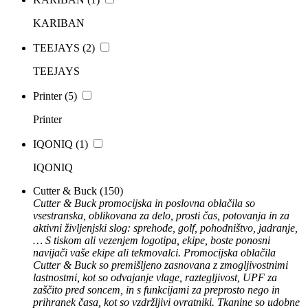
KARIBAN
TEEJAYS
(2)
TEEJAYS
Printer
(5)
Printer
IQONIQ
(1)
IQONIQ
Cutter & Buck
(150)
Cutter & Buck promocijska in poslovna oblačila so
vsestranska, oblikovana za delo, prosti čas, potovanja in za
aktivni življenjski slog: sprehode, golf, pohodništvo, jadranje,
… S tiskom ali vezenjem logotipa, ekipe, boste ponosni
navijači vaše ekipe ali tekmovalci. Promocijska oblačila
Cutter & Buck so premišljeno zasnovana z zmogljivostnimi
lastnostmi, kot so odvajanje vlage, raztegljivost, UPF za
zaščito pred soncem, in s funkcijami za preprosto nego in
prihranek časa, kot so vzdržljivi ovratniki. Tkanine so udobne