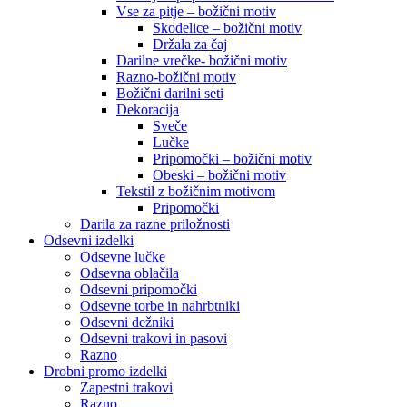
Vse za pitje – božični motiv
Skodelice – božični motiv
Držala za čaj
Darilne vrečke- božični motiv
Razno-božični motiv
Božični darilni seti
Dekoracija
Sveče
Lučke
Pripomočki – božični motiv
Obeski – božični motiv
Tekstil z božičnim motivom
Pripomočki
Darila za razne priložnosti
Odsevni izdelki
Odsevne lučke
Odsevna oblačila
Odsevni pripomočki
Odsevne torbe in nahrbtniki
Odsevni dežniki
Odsevni trakovi in pasovi
Razno
Drobni promo izdelki
Zapestni trakovi
Razno