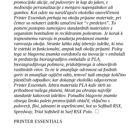
promocijske akcije, od puloverjev in kap do jaken, z
možnostjo personalizacije z menjavo napenjalnikov ali
gumbov. Kot odziv na naraščajočo ekološko ozaveščenost
Printer Essentials prehaja na okolju prijazne materiale, pri
čemer so nekateri izdelki označeni kot “v predelavi”. To
pomeni postopno zamenjavo standardnih materialov z
organskim bombažem in recikliranim poliestrom. Je korak k
trajnostnemu razvoju in poudarja predanost znamke
varovanju okolja. Stranke lahko zdaj izberejo izdelke, ki niso
le estetski in funkcionalni, ampak tudi okolju prijazni. Poleg
tega se blagovna znamka osredotoča na inovacije v embalaži
in predstavlja biorazgradljivo embalažo iz PLA,
biorazgradljivega polimera, pridobljenega iz obnovljivih
rastlinskih virov. To ne le zmanjšuje odvisnost od fosilnih
goriv in zmanjšuje ogljični odtis, temveč tudi omejuje količino
plastičnih odpadkov, kar dokazuje ekološko odgovornost
Printer Essentials. Izbira materiala PLA kaže skrb za
prihodnost našega planeta, hkrati pa ohranja najvišje
standarde kakovosti izdelkov. Ponudba blagovne znamke
obsega široko paleto promocijskih oblačil, vključno s
puloverji, flisi, jaknami in uspešnicami, kot so Softball RSX,
Speedway, Trial Softshell in Surf RSX Polo.
PRINTER ESSENTIALS