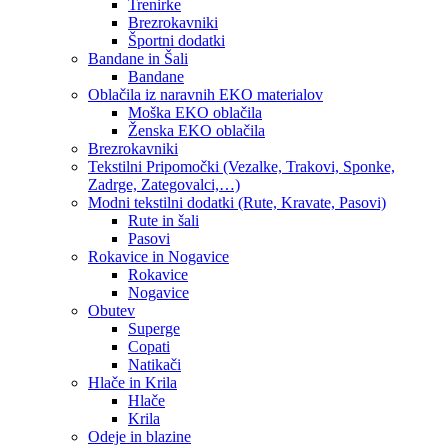
Trenirke
Brezrokavniki
Športni dodatki
Bandane in Šali
Bandane
Oblačila iz naravnih EKO materialov
Moška EKO oblačila
Ženska EKO oblačila
Brezrokavniki
Tekstilni Pripomočki (Vezalke, Trakovi, Sponke,
Zadrge, Zategovalci,…)
Modni tekstilni dodatki (Rute, Kravate, Pasovi)
Rute in šali
Pasovi
Rokavice in Nogavice
Rokavice
Nogavice
Obutev
Superge
Copati
Natikači
Hlače in Krila
Hlače
Krila
Odeje in blazine