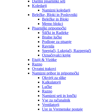
Darilni pisarniški seti
Koledarji
Namizni koledarji
Beležke, Bloki in Poslovniki
Beležke in Bloki
Memo blokci
Pisarniški pripomočki
Šilčki in Radirke
Bralne lučke
Podloge za pisanje
Ravnila
Spenjači, Luknjači, Razpenjači
Označevalci knjig
Etuiji & Vizitke
Razno
Ovratni trakovi
Namizni pribor in pripomočki
Okvirji za slike
Kalkulatorji
Lučke
Razno
Namizni seti in lončki
Vse za računalnik
Ventilatorji
Ure in Vremenske postaje