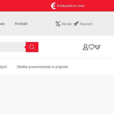
Konkurenčne cene
nas
Kontakt
Akcije
Novosti
ljuči
Sladka presenečenja in prigrizki