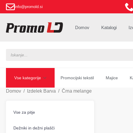
info@promold.si
Domov
Katalogi
Iz
Products
search
Vse kategorije
Promocijski tekstil
Majice
K
Domov
Izdelek Barva
Črna melange
Vse za pitje
Dežniki in dežni plašči