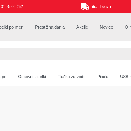
01 75 66 252
Hitra dobava
delki po meri
Prestižna darila
Akcije
Novice
O 
ape
Odsevni izdelki
Flaške za vodo
Pisala
USB k