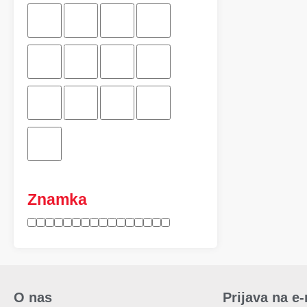
Znamka
O nas
Prijava na e