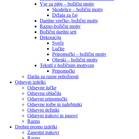
Vse za pitje – božični motiv
Skodelice – božični motiv
Držala za čaj
Darilne vrečke- božični motiv
Razno-božični motiv
Božični darilni seti
Dekoracija
Sveče
Lučke
Pripomočki – božični motiv
Obeski – božični motiv
Tekstil z božičnim motivom
Pripomočki
Darila za razne priložnosti
Odsevni izdelki
Odsevne lučke
Odsevna oblačila
Odsevni pripomočki
Odsevne torbe in nahrbtniki
Odsevni dežniki
Odsevni trakovi in pasovi
Razno
Drobni promo izdelki
Zapestni trakovi
Razno