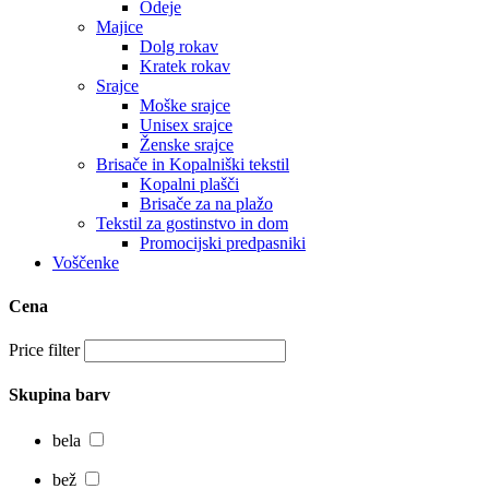
Odeje
Majice
Dolg rokav
Kratek rokav
Srajce
Moške srajce
Unisex srajce
Ženske srajce
Brisače in Kopalniški tekstil
Kopalni plašči
Brisače za na plažo
Tekstil za gostinstvo in dom
Promocijski predpasniki
Voščenke
Cena
Price filter
Skupina barv
bela
bež