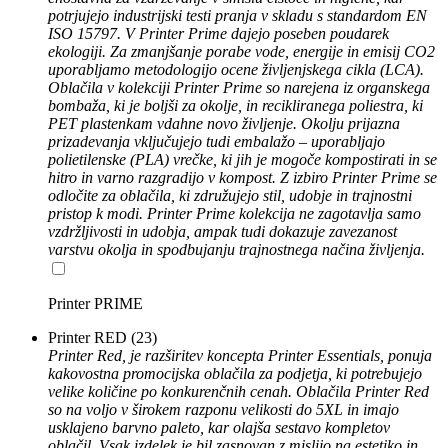
potrjujejo industrijski testi pranja v skladu s standardom EN
ISO 15797. V Printer Prime dajejo poseben poudarek
ekologiji. Za zmanjšanje porabe vode, energije in emisij CO2
uporabljamo metodologijo ocene življenjskega cikla (LCA).
Oblačila v kolekciji Printer Prime so narejena iz organskega
bombaža, ki je boljši za okolje, in recikliranega poliestra, ki
PET plastenkam vdahne novo življenje. Okolju prijazna
prizadevanja vključujejo tudi embalažo – uporabljajo
polietilenske (PLA) vrečke, ki jih je mogoče kompostirati in se
hitro in varno razgradijo v kompost. Z izbiro Printer Prime se
odločite za oblačila, ki združujejo stil, udobje in trajnostni
pristop k modi. Printer Prime kolekcija ne zagotavlja samo
vzdržljivosti in udobja, ampak tudi dokazuje zavezanost
varstvu okolja in spodbujanju trajnostnega načina življenja.
Printer PRIME
Printer RED
(23)
Printer Red, je razširitev koncepta Printer Essentials, ponuja
kakovostna promocijska oblačila za podjetja, ki potrebujejo
velike količine po konkurenčnih cenah. Oblačila Printer Red
so na voljo v širokem razponu velikosti do 5XL in imajo
usklajeno barvno paleto, kar olajša sestavo kompletov
oblačil. Vsak izdelek je bil zasnovan z mislijo na estetiko in