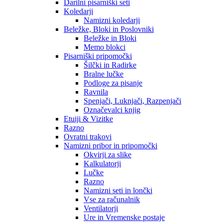
Darilni pisarniški seti
Koledarji
Namizni koledarji
Beležke, Bloki in Poslovniki
Beležke in Bloki
Memo blokci
Pisarniški pripomočki
Šilčki in Radirke
Bralne lučke
Podloge za pisanje
Ravnila
Spenjači, Luknjači, Razpenjači
Označevalci knjig
Etuiji & Vizitke
Razno
Ovratni trakovi
Namizni pribor in pripomočki
Okvirji za slike
Kalkulatorji
Lučke
Razno
Namizni seti in lončki
Vse za računalnik
Ventilatorji
Ure in Vremenske postaje