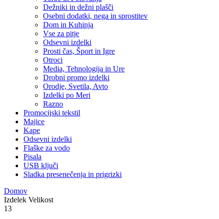
Dežniki in dežni plašči
Osebni dodatki, nega in sprostitev
Dom in Kuhinja
Vse za pitje
Odsevni izdelki
Prosti čas, Šport in Igre
Otroci
Media, Tehnologija in Ure
Drobni promo izdelki
Orodje, Svetila, Avto
Izdelki po Meri
Razno
Promocijski tekstil
Majice
Kape
Odsevni izdelki
Flaške za vodo
Pisala
USB ključi
Sladka presenečenja in prigrizki
Domov
Izdelek Velikost
13