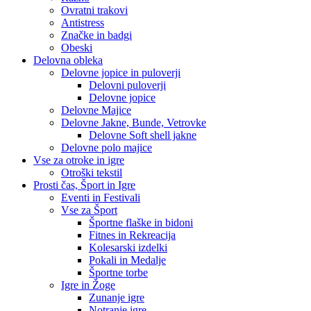
Ovratni trakovi
Antistress
Značke in badgi
Obeski
Delovna obleka
Delovne jopice in puloverji
Delovni puloverji
Delovne jopice
Delovne Majice
Delovne Jakne, Bunde, Vetrovke
Delovne Soft shell jakne
Delovne polo majice
Vse za otroke in igre
Otroški tekstil
Prosti čas, Šport in Igre
Eventi in Festivali
Vse za Šport
Športne flaške in bidoni
Fitnes in Rekreacija
Kolesarski izdelki
Pokali in Medalje
Športne torbe
Igre in Žoge
Zunanje igre
Notranje igre