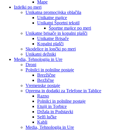
Mape
Izdelki po meri
Unikatna promocijska oblačila
Unikatne majice
Unikatni Športni tekstil
Športne majice po meri
Unikatne brisače in kopalni plašči
Unikatne Brisače
Kopalni plašči
Skodelice in lončki po meri
Unikatni dežniki
Media, Tehnologija in Ure
Droni
Polnilci in polnilne postaje
Brezžične
Bezžične
Vremenske postaje
Oprema in dodatki za Telefone in Tablice
Razno
Polnilci in polnilne postaje
Etuiji in Torbice
Držala in Podstavki
Selfi lučke
Kabli
Media, Tehnologija in Ure