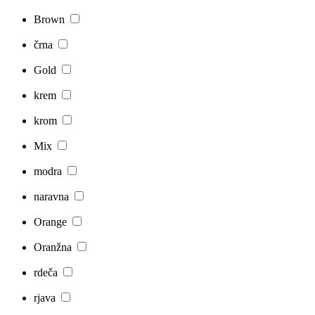
Brown
črna
Gold
krem
krom
Mix
modra
naravna
Orange
Oranžna
rdeča
rjava