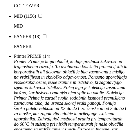
COTTOVER
MID
(1156)
MID
PAYPER
(18)
PAYPER
Printer PRIME
(14)
Printer Prime je linija oblačil, ki daje prednost kakovosti in
trajnostnemu razvoju. Ta dvobarvna kolekcija promocijskih in
korporativnih ali delovnih oblačil je bila zasnovana z mislijo
na vzdržljivost in ekološko odgovornost. Ponosno uporabljajo
visokokakovostne, težke tkanine in izdelavo, ki zagotavljajo
izjemno kakovost izdelkov. Poleg tega je kolekcija zasnovana
krožno, kar bistveno zmanjša njen vpliv na okolje. Kolekcija
Printer Prime je zaradi svojih sodobnih lastnosti premišljeno
zasnovana tako, da ustreza skoraj vsaki panogi. Ponuja
široko paleto velikosti od XS do 2XL za ženske in od S do 5XL
za moške, kar zagotavlja udobje in prileganje vsakemu
uporabniku. Zahvaljujoč možnosti pranja pri temperaturah
do 60°C in sušenja pri nizkih temperaturah je naša oblačila
enostavna za vzdrževanje v smislu čistoče in higiene, kar