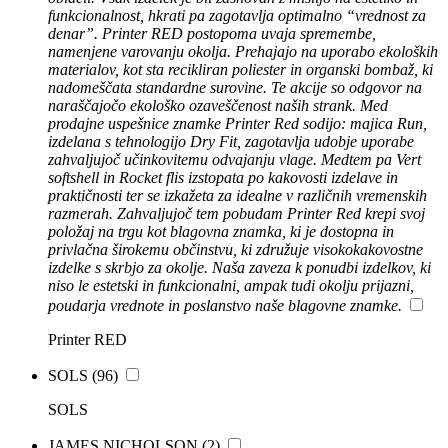
funkcionalnost, hkrati pa zagotavlja optimalno “vrednost za
denar”. Printer RED postopoma uvaja spremembe,
namenjene varovanju okolja. Prehajajo na uporabo ekoloških
materialov, kot sta recikliran poliester in organski bombaž, ki
nadomeščata standardne surovine. Te akcije so odgovor na
naraščajočo ekološko ozaveščenost naših strank. Med
prodajne uspešnice znamke Printer Red sodijo: majica Run,
izdelana s tehnologijo Dry Fit, zagotavlja udobje uporabe
zahvaljujoč učinkovitemu odvajanju vlage. Medtem pa Vert
softshell in Rocket flis izstopata po kakovosti izdelave in
praktičnosti ter se izkažeta za idealne v različnih vremenskih
razmerah. Zahvaljujoč tem pobudam Printer Red krepi svoj
položaj na trgu kot blagovna znamka, ki je dostopna in
privlačna širokemu občinstvu, ki združuje visokokakovostne
izdelke s skrbjo za okolje. Naša zaveza k ponudbi izdelkov, ki
niso le estetski in funkcionalni, ampak tudi okolju prijazni,
poudarja vrednote in poslanstvo naše blagovne znamke.
Printer RED
SOLS
(96)
SOLS
JAMES NICHOLSON
(2)