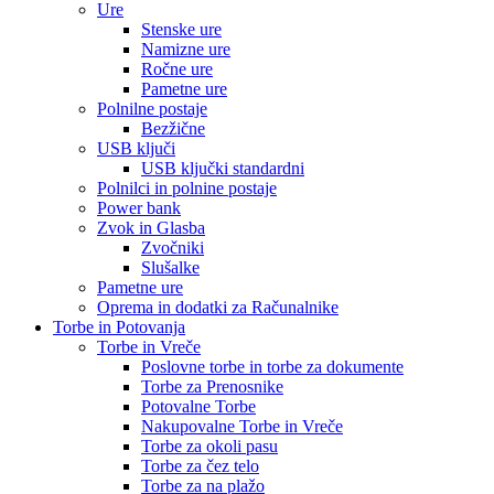
Ure
Stenske ure
Namizne ure
Ročne ure
Pametne ure
Polnilne postaje
Bezžične
USB ključi
USB ključki standardni
Polnilci in polnine postaje
Power bank
Zvok in Glasba
Zvočniki
Slušalke
Pametne ure
Oprema in dodatki za Računalnike
Torbe in Potovanja
Torbe in Vreče
Poslovne torbe in torbe za dokumente
Torbe za Prenosnike
Potovalne Torbe
Nakupovalne Torbe in Vreče
Torbe za okoli pasu
Torbe za čez telo
Torbe za na plažo