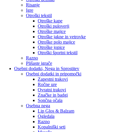
Risanje
Igre
Otroški tekstil
Otroške kape
Otroški puloverji
Otroške majice
Otroške jakne in vetrovke
Otroške polo majice
Otroške jopice
Otroški športni tekstil
Razno
Plišaste igrače
Osebni dodatki, Nega in Sprostitev
Osebni dodatki in pripomočki
Zapestni trakovi
Ročne ure
Ovratni trakovi
Značke in badgi
Sončna očala
Osebna nega
Lip Glos & Balzam
Ogledala
Razno
Kopalniški seti