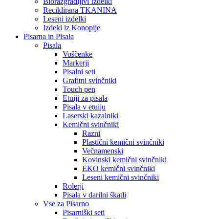
Biorazgradljivi Izdelki
Reciklirana TKANINA
Leseni izdelki
Izdeki iz Konoplje
Pisarna in Pisala
Pisala
Voščenke
Markerji
Pisalni seti
Grafitni svinčniki
Touch pen
Etuiji za pisala
Pisala v etuiju
Laserski kazalniki
Kemični svinčniki
Razni
Plastični kemični svinčniki
Večnamenski
Kovinski kemični svinčniki
EKO kemični svinčniki
Leseni kemični svinčniki
Rolerji
Pisala v darilni škatli
Vse za Pisarno
Pisarniški seti