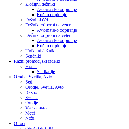
Zložljivi dežniki
Avtomatsko odpiranje
Ročno odpiranje
Dežni plašči
Dežniki odporni na veter
Avtomatsko odpiranje
Dežniki odproni na veter
Avtomatsko odpiranje
Ročno odpiranje
Unikatni dežniki
Senčniki
Razni promocijski izdelki
Hrana
Sladkarije
Orodje, Svetila, Avto
Seti
Orodje, Svetila, Avto
Razno
Svetila
Orodje
Vse za avto
Metri
Noži
Otroci
Otroški dežniki