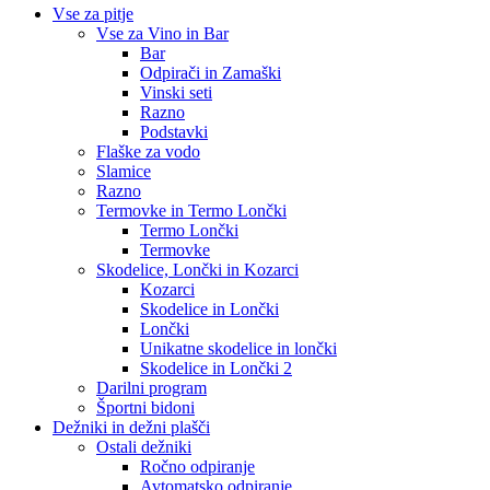
Vse za pitje
Vse za Vino in Bar
Bar
Odpirači in Zamaški
Vinski seti
Razno
Podstavki
Flaške za vodo
Slamice
Razno
Termovke in Termo Lončki
Termo Lončki
Termovke
Skodelice, Lončki in Kozarci
Kozarci
Skodelice in Lončki
Lončki
Unikatne skodelice in lončki
Skodelice in Lončki 2
Darilni program
Športni bidoni
Dežniki in dežni plašči
Ostali dežniki
Ročno odpiranje
Avtomatsko odpiranje