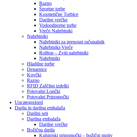
Razno
Športne torbe
Kozmetične Torbice
Darilne vrečke
Vodoodporne torbe
Vreče Nahrbtniki
Nahrbtniki
Nahrbtniki za prenosni računalnik
Nahrbtniki-Vreče
Rolltop – Zviti nahrbtniki
Nahrbtniki
Hladilne torbe
Denarnice
Kovčki
Razno
RFID Zaščitni izdelki
Potovalni Lončki
Potovalni Pripomočki
Uncategorized
Darila in darilna embalaža
Darilni seti
Darilna embalaža
Darilne vrečke
Božična darila
Kuhinjski pripomočki – božični motiv