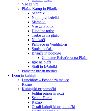
Vse za vrt
Plaža, Kamp in Piknik
Senčniki
Napihljivi izdelki
Slamniki
Vse za Piknik
Hladilne torbe
Torbe za na plažo
Natikači
Pahljače in Ventilatorji
Sončna očala
Brisače in podloge
Unikatne Brisače za na Plažo
Igre na plaži
Stoli in ležalniki
Pametne ure in merilci
Dom in kuhinja
Lunchbox – Posode za malico
Razno
Kuhinjski pripomočki
Jedilni pripor in noži
Seti in Darila
Razno
Ostali kuhnijski pripomočki