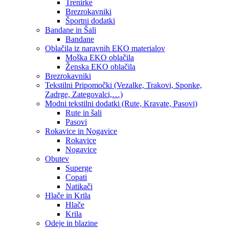
Trenirke
Brezrokavniki
Športni dodatki
Bandane in Šali
Bandane
Oblačila iz naravnih EKO materialov
Moška EKO oblačila
Ženska EKO oblačila
Brezrokavniki
Tekstilni Pripomočki (Vezalke, Trakovi, Sponke,
Zadrge, Zategovalci,…)
Modni tekstilni dodatki (Rute, Kravate, Pasovi)
Rute in šali
Pasovi
Rokavice in Nogavice
Rokavice
Nogavice
Obutev
Superge
Copati
Natikači
Hlače in Krila
Hlače
Krila
Odeje in blazine