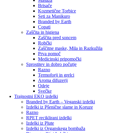
Masaža
Brisače
Kozmetične Torbice
Seti za Manikuro
Branded by Earth
Copati
Zaščita in higiena
Zaščita pred soncem
Robčki
Zaščitne maske, Mila in Razkužila
Prva pomoč
Medicinski pripomočki
Sprostitev in dobro počutje
Razno
Termoforji in grelci
Aroma difuzerji
Odeje
Svečke
Trajnostni EKO izdelki
Branded by Earth – Veganski izdelki
Izdelki iz Pšenične slame in Koruze
Razno
RPET reciklirani izdelki
Izdelki iz Plute
Izdelki iz Organskega bombaža