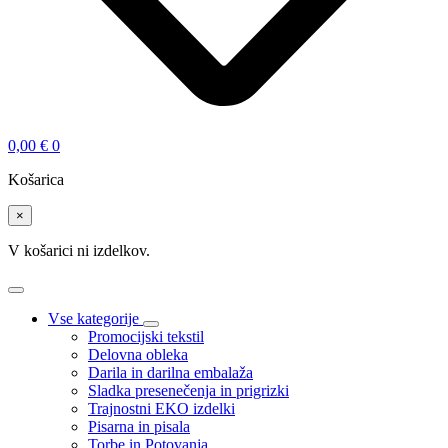
0,00
€
0
Košarica
×
V košarici ni izdelkov.
Vse kategorije
Promocijski tekstil
Delovna obleka
Darila in darilna embalaža
Sladka presenečenja in prigrizki
Trajnostni EKO izdelki
Pisarna in pisala
Torbe in Potovanja