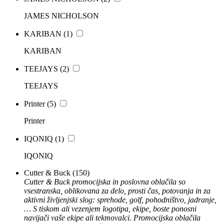
JAMES NICHOLSON
KARIBAN
(1)
KARIBAN
TEEJAYS
(2)
TEEJAYS
Printer
(5)
Printer
IQONIQ
(1)
IQONIQ
Cutter & Buck
(150)
Cutter & Buck promocijska in poslovna oblačila so
vsestranska, oblikovana za delo, prosti čas, potovanja in za
aktivni življenjski slog: sprehode, golf, pohodništvo, jadranje,
… S tiskom ali vezenjem logotipa, ekipe, boste ponosni
navijači vaše ekipe ali tekmovalci. Promocijska oblačila