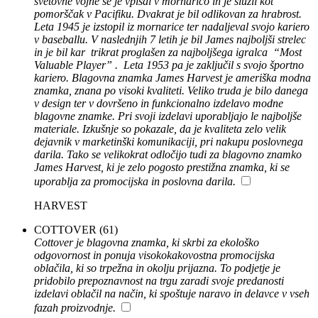
svetovne vojne se je vpisal v mornarico in je služil kot
pomorščak v Pacifiku. Dvakrat je bil odlikovan za hrabrost.
Leta 1945 je izstopil iz mornarice ter nadaljeval svojo kariero
v baseballu. V naslednjih 7 letih je bil James najboljši strelec
in je bil kar trikrat proglašen za najboljšega igralca “Most
Valuable Player” . Leta 1953 pa je zaključil s svojo športno
kariero. Blagovna znamka James Harvest je ameriška modna
znamka, znana po visoki kvaliteti. Veliko truda je bilo danega
v design ter v dovršeno in funkcionalno izdelavo modne
blagovne znamke. Pri svoji izdelavi uporabljajo le najboljše
materiale. Izkušnje so pokazale, da je kvaliteta zelo velik
dejavnik v marketinški komunikaciji, pri nakupu poslovnega
darila. Tako se velikokrat odločijo tudi za blagovno znamko
James Harvest, ki je zelo pogosto prestižna znamka, ki se
uporablja za promocijska in poslovna darila.
HARVEST
COTTOVER
(61)
Cottover je blagovna znamka, ki skrbi za ekološko
odgovornost in ponuja visokokakovostna promocijska
oblačila, ki so trpežna in okolju prijazna. To podjetje je
pridobilo prepoznavnost na trgu zaradi svoje predanosti
izdelavi oblačil na način, ki spoštuje naravo in delavce v vseh
fazah proizvodnje.