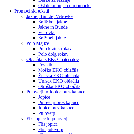
Deske za rezanje
Ostali kuhinjski pripomočki
Promocijski tekstil
Jakne , Bunde, Vetrovke
SoftShell jakne
Jakne in Bunde
Vetrovke
SofShell jakne
Polo Majice
Polo kratek rokav
Polo dolg rokav
Oblačila iz EKO materialov
Dodatki
Moška EKO oblačila
Ženska EKO oblačila
Unisex EKO oblačila
Otroška EKO oblačila
Puloverji in Jopice brez kapuce
Jopice
Puloverji brez kapuce
Jopice brez kapuce
Puloverji
Flis jopice in puloverji
Flis jopice
Flis puloverji