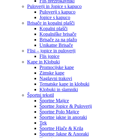
Flis brezrokavniki
Puloverji in Jopice s kapuco
Puloverji s kapuco
Jopice s kapuco
Brisače in kopalni plašči
Kopalni plašči
Kopalniške brisače
Brisače za na plažo
Unikatne Brisače
Flisi – jopice in puloverji
Flis jopice
Kape in Klobuki
Promocijske kape
Zimske kape
Naglavni trakovi
Tematske kape in klobuki
Klobuki in slamniki
Športni tekstil
Športne Majice
Športne Jopice & Puloverji
Športne Polo Majice
Športne jakne in anoraki
Tek
Športne Hlače & Krila
Športne Jakne & Anoraki