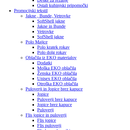
Deske za rezanje
Ostali kuhinjski pripomočki
Promocijski tekstil
Jakne , Bunde, Vetrovke
SoftShell jakne
Jakne in Bunde
Vetrovke
SofShell jakne
Polo Majice
Polo kratek rokav
Polo dolg rokav
Oblačila iz EKO materialov
Dodatki
Moška EKO oblačila
Ženska EKO oblačila
Unisex EKO oblačila
Otroška EKO oblačila
Puloverji in Jopice brez kapuce
Jopice
Puloverji brez kapuce
Jopice brez kapuce
Puloverji
Flis jopice in puloverji
Flis jopice
Flis puloverji