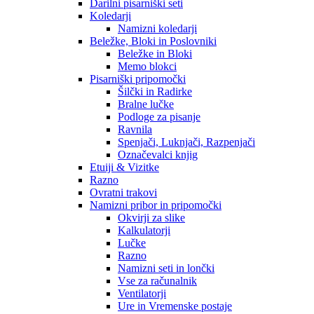
Darilni pisarniški seti
Koledarji
Namizni koledarji
Beležke, Bloki in Poslovniki
Beležke in Bloki
Memo blokci
Pisarniški pripomočki
Šilčki in Radirke
Bralne lučke
Podloge za pisanje
Ravnila
Spenjači, Luknjači, Razpenjači
Označevalci knjig
Etuiji & Vizitke
Razno
Ovratni trakovi
Namizni pribor in pripomočki
Okvirji za slike
Kalkulatorji
Lučke
Razno
Namizni seti in lončki
Vse za računalnik
Ventilatorji
Ure in Vremenske postaje