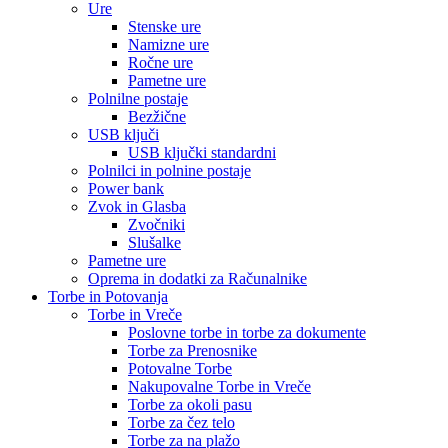
Ure
Stenske ure
Namizne ure
Ročne ure
Pametne ure
Polnilne postaje
Bezžične
USB ključi
USB ključki standardni
Polnilci in polnine postaje
Power bank
Zvok in Glasba
Zvočniki
Slušalke
Pametne ure
Oprema in dodatki za Računalnike
Torbe in Potovanja
Torbe in Vreče
Poslovne torbe in torbe za dokumente
Torbe za Prenosnike
Potovalne Torbe
Nakupovalne Torbe in Vreče
Torbe za okoli pasu
Torbe za čez telo
Torbe za na plažo