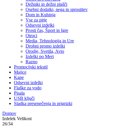
Dežniki in dežni plašči
Osebni dodatki, nega in sprostitev
Dom in Kuhinja
Vse za pitje
Odsevni izdelki
Prosti čas, Šport in Igre
Otroci
Media, Tehnologija in Ure
Drobni promo izdelki
Orodje, Svetila, Avto
Izdelki po Meri
Razno
Promocijski tekstil
Majice
Kape
Odsevni izdelki
Flaške za vodo
Pisala
USB ključi
Sladka presenečenja in prigrizki
Domov
Izdelek Velikost
26/34