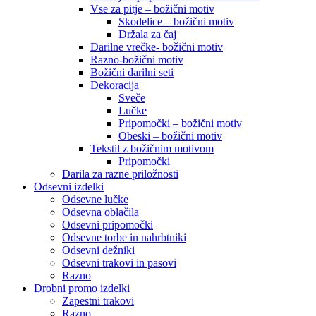
Vse za pitje – božični motiv
Skodelice – božični motiv
Držala za čaj
Darilne vrečke- božični motiv
Razno-božični motiv
Božični darilni seti
Dekoracija
Sveče
Lučke
Pripomočki – božični motiv
Obeski – božični motiv
Tekstil z božičnim motivom
Pripomočki
Darila za razne priložnosti
Odsevni izdelki
Odsevne lučke
Odsevna oblačila
Odsevni pripomočki
Odsevne torbe in nahrbtniki
Odsevni dežniki
Odsevni trakovi in pasovi
Razno
Drobni promo izdelki
Zapestni trakovi
Razno