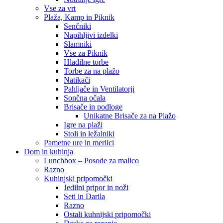
Vse za vrt
Plaža, Kamp in Piknik
Senčniki
Napihljivi izdelki
Slamniki
Vse za Piknik
Hladilne torbe
Torbe za na plažo
Natikači
Pahljače in Ventilatorji
Sončna očala
Brisače in podloge
Unikatne Brisače za na Plažo
Igre na plaži
Stoli in ležalniki
Pametne ure in merilci
Dom in kuhinja
Lunchbox – Posode za malico
Razno
Kuhinjski pripomočki
Jedilni pripor in noži
Seti in Darila
Razno
Ostali kuhnijski pripomočki