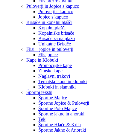
Flis brezrokavniki
Puloverji in Jopice s kapuco
Puloverji s kapuco
Jopice s kapuco
Brisače in kopalni plašči
Kopalni plašči
Kopalniške brisače
Brisače za na plažo
Unikatne Brisače
Flisi – jopice in puloverji
Flis jopice
Kape in Klobuki
Promocijske kape
Zimske kape
Naglavni trakovi
Tematske kape in klobuki
Klobuki in slamniki
Športni tekstil
Športne Majice
Športne Jopice & Puloverji
Športne Polo Majice
Športne jakne in anoraki
Tek
Športne Hlače & Krila
Športne Jakne & Anoraki