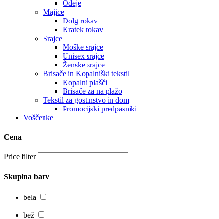
Odeje
Majice
Dolg rokav
Kratek rokav
Srajce
Moške srajce
Unisex srajce
Ženske srajce
Brisače in Kopalniški tekstil
Kopalni plašči
Brisače za na plažo
Tekstil za gostinstvo in dom
Promocijski predpasniki
Voščenke
Cena
Price filter
Skupina barv
bela
bež