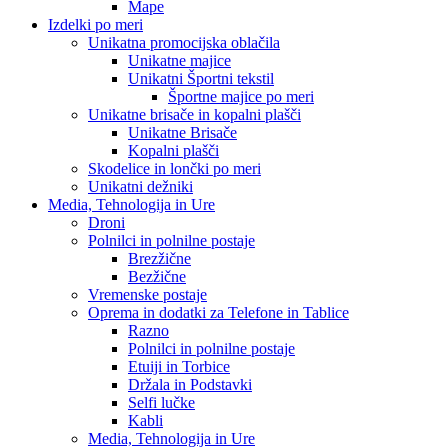
Mape
Izdelki po meri
Unikatna promocijska oblačila
Unikatne majice
Unikatni Športni tekstil
Športne majice po meri
Unikatne brisače in kopalni plašči
Unikatne Brisače
Kopalni plašči
Skodelice in lončki po meri
Unikatni dežniki
Media, Tehnologija in Ure
Droni
Polnilci in polnilne postaje
Brezžične
Bezžične
Vremenske postaje
Oprema in dodatki za Telefone in Tablice
Razno
Polnilci in polnilne postaje
Etuiji in Torbice
Držala in Podstavki
Selfi lučke
Kabli
Media, Tehnologija in Ure