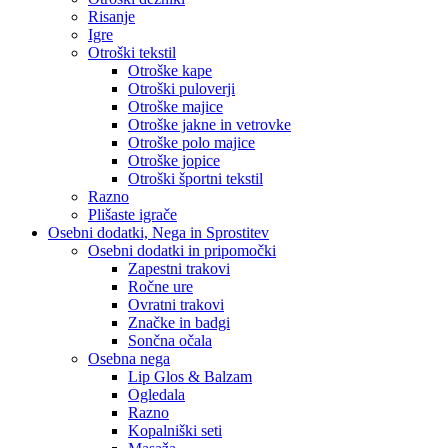
Risanje
Igre
Otroški tekstil
Otroške kape
Otroški puloverji
Otroške majice
Otroške jakne in vetrovke
Otroške polo majice
Otroške jopice
Otroški športni tekstil
Razno
Plišaste igrače
Osebni dodatki, Nega in Sprostitev
Osebni dodatki in pripomočki
Zapestni trakovi
Ročne ure
Ovratni trakovi
Značke in badgi
Sončna očala
Osebna nega
Lip Glos & Balzam
Ogledala
Razno
Kopalniški seti