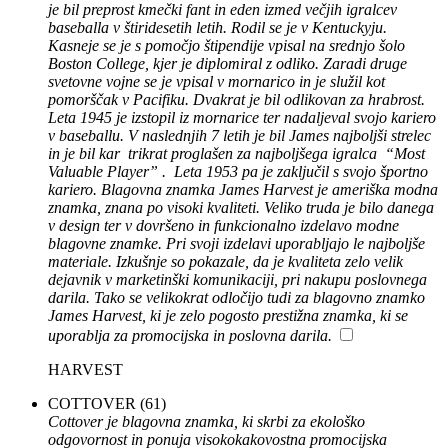
je bil preprost kmečki fant in eden izmed večjih igralcev
baseballa v štiridesetih letih. Rodil se je v Kentuckyju.
Kasneje se je s pomočjo štipendije vpisal na srednjo šolo
Boston College, kjer je diplomiral z odliko. Zaradi druge
svetovne vojne se je vpisal v mornarico in je služil kot
pomorščak v Pacifiku. Dvakrat je bil odlikovan za hrabrost.
Leta 1945 je izstopil iz mornarice ter nadaljeval svojo kariero
v baseballu. V naslednjih 7 letih je bil James najboljši strelec
in je bil kar trikrat proglašen za najboljšega igralca “Most
Valuable Player” . Leta 1953 pa je zaključil s svojo športno
kariero. Blagovna znamka James Harvest je ameriška modna
znamka, znana po visoki kvaliteti. Veliko truda je bilo danega
v design ter v dovršeno in funkcionalno izdelavo modne
blagovne znamke. Pri svoji izdelavi uporabljajo le najboljše
materiale. Izkušnje so pokazale, da je kvaliteta zelo velik
dejavnik v marketinški komunikaciji, pri nakupu poslovnega
darila. Tako se velikokrat odločijo tudi za blagovno znamko
James Harvest, ki je zelo pogosto prestižna znamka, ki se
uporablja za promocijska in poslovna darila.
HARVEST
COTTOVER
(61)
Cottover je blagovna znamka, ki skrbi za ekološko
odgovornost in ponuja visokokakovostna promocijska