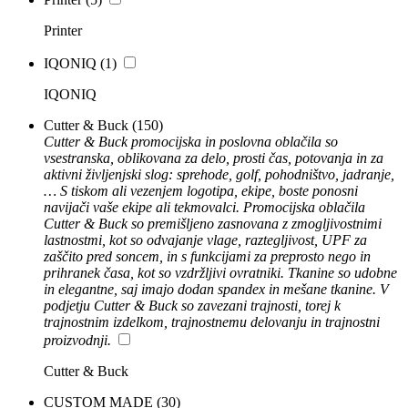
Printer
IQONIQ
(1)
IQONIQ
Cutter & Buck
(150)
Cutter & Buck promocijska in poslovna oblačila so
vsestranska, oblikovana za delo, prosti čas, potovanja in za
aktivni življenjski slog: sprehode, golf, pohodništvo, jadranje,
… S tiskom ali vezenjem logotipa, ekipe, boste ponosni
navijači vaše ekipe ali tekmovalci. Promocijska oblačila
Cutter & Buck so premišljeno zasnovana z zmogljivostnimi
lastnostmi, kot so odvajanje vlage, raztegljivost, UPF za
zaščito pred soncem, in s funkcijami za preprosto nego in
prihranek časa, kot so vzdržljivi ovratniki. Tkanine so udobne
in elegantne, saj imajo dodan spandex in mešane tkanine. V
podjetju Cutter & Buck so zavezani trajnosti, torej k
trajnostnim izdelkom, trajnostnemu delovanju in trajnostni
proizvodnji.
Cutter & Buck
CUSTOM MADE
(30)