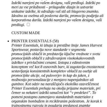
Izdelki narejeni po vašem designu, vaši predlogi. Izdelki po
meri za vse priložnosti – prilagodite dizajn in ustvarite
unikatne izdelke, ki odražajo vaš stil ali blagovno znamko.
Idealno za osebna ali poslovna darila, promocijo podjetja ali
korporativna darila. Izdelki narejeni po vašem designu, vaši
predlogi.
CUSTOM MADE
PRINTER ESSENTIALS
(58)
Printer Essentials, ki izhaja iz prestižne linije James Harvest
Sportswear, postavlja nove standarde v segmentu
promocijskih oblačil in predstavlja ključne vrednote v svetu
promocijskih oblačil z združevanjem visokokakovostnih
izdelkov s privlačnimi cenami. Izstopa z edinstvenim
konceptom več kot 8 osnovnih barv, ki zagotavlja enostavnost
sestavljanja konsistentnih kompletov oblačil za osebje ali
promocijske akcije, od puloverjev in kap do jaken, z
možnostjo personalizacije z menjavo napenjalnikov ali
gumbov. Kot odziv na naraščajočo ekološko ozaveščenost
Printer Essentials prehaja na okolju prijazne materiale, pri
čemer so nekateri izdelki označeni kot “v predelavi”. To
pomeni postopno zamenjavo standardnih materialov z
organskim bombažem in recikliranim poliestrom. Je korak k
trajnostnemu razvoju in poudarja predanost znamke