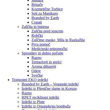
Masaža
Brisače
Kozmetične Torbice
Seti za Manikuro
Branded by Earth
Copati
Zaščita in higiena
Zaščita pred soncem
Robčki
Zaščitne maske, Mila in Razkužila
Prva pomoč
Medicinski pripomočki
Sprostitev in dobro počutje
Razno
Termoforji in grelci
Aroma difuzerji
Odeje
Svečke
Trajnostni EKO izdelki
Branded by Earth – Veganski izdelki
Izdelki iz Pšenične slame in Koruze
Razno
RPET reciklirani izdelki
Izdelki iz Plute
Izdelki iz Organskega bombaža