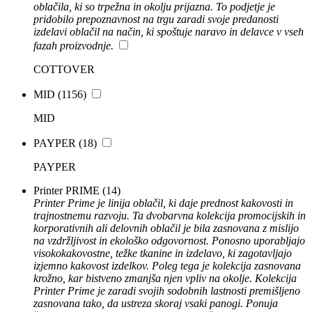
oblačila, ki so trpežna in okolju prijazna. To podjetje je
pridobilo prepoznavnost na trgu zaradi svoje predanosti
izdelavi oblačil na način, ki spoštuje naravo in delavce v vseh
fazah proizvodnje.
COTTOVER
MID
(1156)
MID
PAYPER
(18)
PAYPER
Printer PRIME
(14)
Printer Prime je linija oblačil, ki daje prednost kakovosti in
trajnostnemu razvoju. Ta dvobarvna kolekcija promocijskih in
korporativnih ali delovnih oblačil je bila zasnovana z mislijo
na vzdržljivost in ekološko odgovornost. Ponosno uporabljajo
visokokakovostne, težke tkanine in izdelavo, ki zagotavljajo
izjemno kakovost izdelkov. Poleg tega je kolekcija zasnovana
krožno, kar bistveno zmanjša njen vpliv na okolje. Kolekcija
Printer Prime je zaradi svojih sodobnih lastnosti premišljeno
zasnovana tako, da ustreza skoraj vsaki panogi. Ponuja