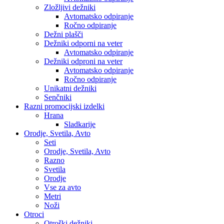
Zložljivi dežniki
Avtomatsko odpiranje
Ročno odpiranje
Dežni plašči
Dežniki odporni na veter
Avtomatsko odpiranje
Dežniki odproni na veter
Avtomatsko odpiranje
Ročno odpiranje
Unikatni dežniki
Senčniki
Razni promocijski izdelki
Hrana
Sladkarije
Orodje, Svetila, Avto
Seti
Orodje, Svetila, Avto
Razno
Svetila
Orodje
Vse za avto
Metri
Noži
Otroci
Otroški dežniki