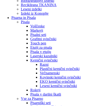
Biorazgradljivi Izdelki
Reciklirana TKANINA
Leseni izdelki
Izdeki iz Konoplje
Pisarna in Pisala
Pisala
Voščenke
Markerji
Pisalni seti
Grafitni svinčniki
Touch pen
Etuiji za pisala
Pisala v etuiju
Laserski kazalniki
Kemični svinčniki
Razni
Plastični kemični svinčniki
Večnamenski
Kovinski kemični svinčniki
EKO kemični svinčniki
Leseni kemični svinčniki
Rolerji
Pisala v darilni škatli
Vse za Pisarno
Pisarniški seti