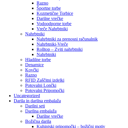
Razno
Športne torbe
Kozmetične Torbice
Darilne vrečke
Vodoodporne torbe
Vreče Nahrbtniki
Nahrbtniki
Nahrbtniki za prenosni računalnik
Nahrbtniki-Vreče
Rolltop – Zviti nahrbtniki
Nahrbtniki
Hladilne torbe
Denarnice
Kovčki
Razno
RFID Zaščitni izdelki
Potovalni Lončki
Potovalni Pripomočki
Uncategorized
Darila in darilna embalaža
Darilni seti
Darilna embalaža
Darilne vrečke
Božična darila
Kuhinjski pripomočki – božični motiv