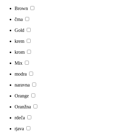
Brown
črna
Gold
krem
krom
Mix
modra
naravna
Orange
Oranžna
rdeča
rjava