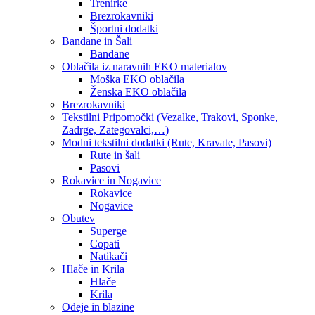
Trenirke
Brezrokavniki
Športni dodatki
Bandane in Šali
Bandane
Oblačila iz naravnih EKO materialov
Moška EKO oblačila
Ženska EKO oblačila
Brezrokavniki
Tekstilni Pripomočki (Vezalke, Trakovi, Sponke,
Zadrge, Zategovalci,…)
Modni tekstilni dodatki (Rute, Kravate, Pasovi)
Rute in šali
Pasovi
Rokavice in Nogavice
Rokavice
Nogavice
Obutev
Superge
Copati
Natikači
Hlače in Krila
Hlače
Krila
Odeje in blazine