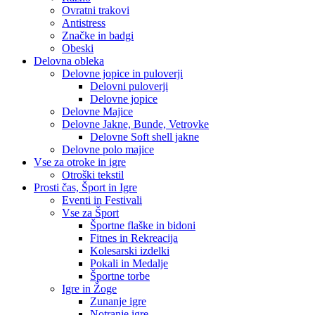
Ovratni trakovi
Antistress
Značke in badgi
Obeski
Delovna obleka
Delovne jopice in puloverji
Delovni puloverji
Delovne jopice
Delovne Majice
Delovne Jakne, Bunde, Vetrovke
Delovne Soft shell jakne
Delovne polo majice
Vse za otroke in igre
Otroški tekstil
Prosti čas, Šport in Igre
Eventi in Festivali
Vse za Šport
Športne flaške in bidoni
Fitnes in Rekreacija
Kolesarski izdelki
Pokali in Medalje
Športne torbe
Igre in Žoge
Zunanje igre
Notranje igre