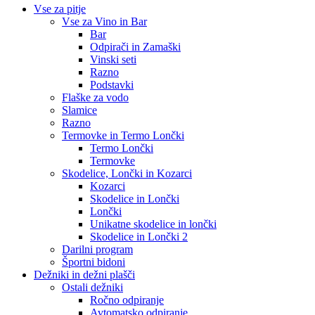
Vse za pitje
Vse za Vino in Bar
Bar
Odpirači in Zamaški
Vinski seti
Razno
Podstavki
Flaške za vodo
Slamice
Razno
Termovke in Termo Lončki
Termo Lončki
Termovke
Skodelice, Lončki in Kozarci
Kozarci
Skodelice in Lončki
Lončki
Unikatne skodelice in lončki
Skodelice in Lončki 2
Darilni program
Športni bidoni
Dežniki in dežni plašči
Ostali dežniki
Ročno odpiranje
Avtomatsko odpiranje