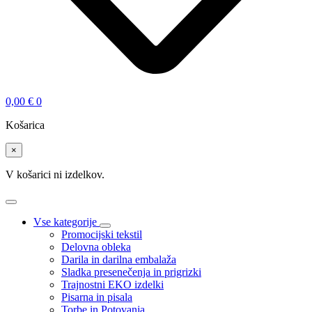
0,00
€
0
Košarica
×
V košarici ni izdelkov.
Vse kategorije
Promocijski tekstil
Delovna obleka
Darila in darilna embalaža
Sladka presenečenja in prigrizki
Trajnostni EKO izdelki
Pisarna in pisala
Torbe in Potovanja