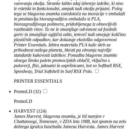
varovanju okolja. Stranke lahko zdaj izberejo izdelke, ki niso
le estetski in funkcionalni, ampak tudi okolju prijazni. Poleg
tega se blagovna znamka osredotoča na inovacije v embalaži
in predstavlja biorazgradljivo embalažo iz PLA,
biorazgradljivega polimera, pridobljenega iz obnovljivih
rastlinskih virov. To ne le zmanjšuje odvisnost od fosilnih
goriv in zmanjšuje ogljični odtis, temveč tudi omejuje količino
plastičnih odpadkov, kar dokazuje ekološko odgovornost
Printer Essentials. Izbira materiala PLA kaže skrb za
prihodnost našega planeta, hkrati pa ohranja najvišje
standarde kakovosti izdelkov. Ponudba blagovne znamke
obsega široko paleto promocijskih oblačil, vključno s
puloverji, flisi, jaknami in uspešnicami, kot so Softball RSX,
Speedway, Trial Softshell in Surf RSX Polo.
PRINTER ESSENTIALS
PromoLD
(32)
PromoLD
HARVEST
(124)
James Harvest, blagovna znamka, je bil narejen v
Chattanoogi, Tennessee, v ZDA leta 1988, kot spomin na zelo
dobrega igralca baseballa Jamesa Harvesta. James Harvest